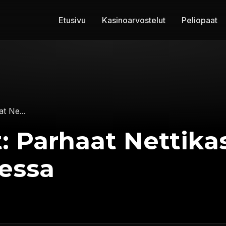
Etusivu
Kasinoarvostelut
Peliopaat
t Ne...
: Parhaat Nettika
essa