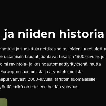
ja niiden historia
nettuja ja suosittuja nettikasinoita, joiden juuret ulottu
erustamisen taustat juontavat takaisin 1960-luvulle, jol
 toimi ravintola- ja kasinoautomaattiyrityksenä, mutta
i Euroopan suurimmista ja arvostetuimmista
apui vahvasti 2000-luvulla, tarjoten suomalaisille
nlyöntiä, mikä on edelleen heidän vahvuus.