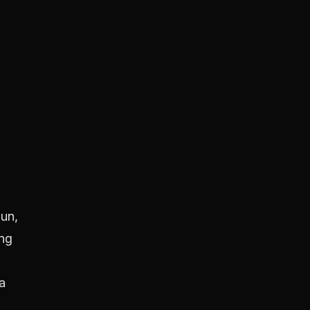
dun,
ing
a