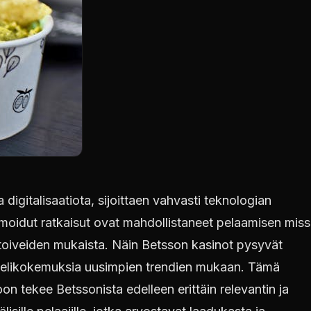
 digitalisaatiota, sijoittaen vahvasti teknologian
imoidut ratkaisut ovat mahdollistaneet pelaamisen miss
toiveiden mukaista. Näin Betsson kasinot pysyvät
viä pelikokemuksia uusimpien trendien mukaan. Tämä
on tekee Betssonista edelleen erittäin relevantin ja