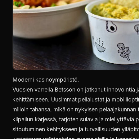
Moderni kasinoympäristö.
Vuosien varrella Betsson on jatkanut innovointia ja
kehittämiseen. Uusimmat pelialustat ja mobiiliopt
milloin tahansa, mikä on nykyisen pelaajakunnan 
kilpailun kärjessä, tarjoten sulavia ja miellyttä
sitoutuminen kehitykseen ja turvallisuuden ylläpito