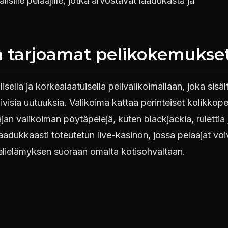
isille pelaajille, jotka arvostavat laadukasta ja
en tarjoamat pelikokemukse
sella ja korkealaatuisella pelivalikoimallaan, joka sisäl
visia uutuuksia. Valikoima kattaa perinteiset kolikkopel
ajan valikoiman pöytäpelejä, kuten blackjackia, rulettia 
aadukkaasti toteutetun live-kasinon, jossa pelaajat voi
elielämyksen suoraan omalta kotisohvaltaan.