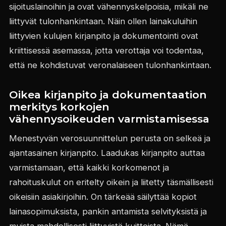
sijoituslainoihin ja ovat vähennyskelpoisia, mikäli ne
liittyvät tulonhankintaan. Näin ollen lainakuluihin
liittyvien kulujen kirjanpito ja dokumentointi ovat
kriittisessä asemassa, jotta verottaja voi todentaa,
että ne kohdistuvat veronalaiseen tulonhankintaan.
Oikea kirjanpito ja dokumentaation
merkitys korkojen
vähennysoikeuden varmistamisessa
Menestyvän verosuunnittelun perusta on selkeä ja
ajantasainen kirjanpito. Laadukas kirjanpito auttaa
varmistamaan, että kaikki korkomenot ja
rahoituskulut on eritelty oikein ja liitetty täsmällisesti
oikeisiin asiakirjoihin. On tärkeää säilyttää kopiot
lainasopimuksista, pankin antamista selvityksistä ja
muista mahdollisesti liittyvistä kuitteista. Nämä