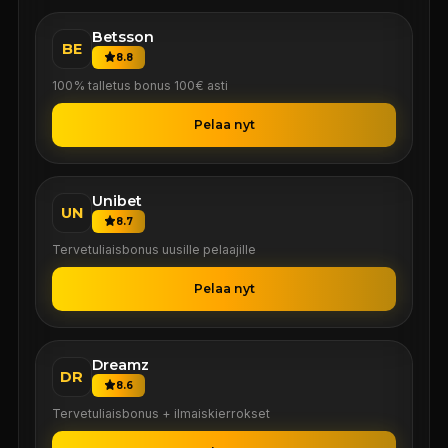
Betsson
BE
8.8
100% talletus bonus 100€ asti
Pelaa nyt
Unibet
UN
8.7
Tervetuliaisbonus uusille pelaajille
Pelaa nyt
Dreamz
DR
8.6
Tervetuliaisbonus + ilmaiskierrokset