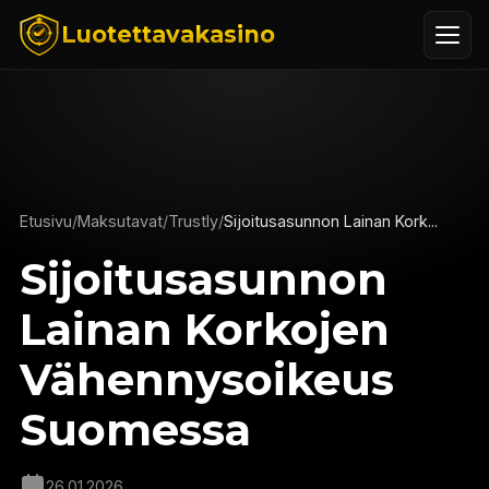
Luotettavakasino
Etusivu
/
Maksutavat
/
Trustly
/
Sijoitusasunnon Lainan Kork...
Sijoitusasunnon
Lainan Korkojen
Vähennysoikeus
Suomessa
26.01.2026