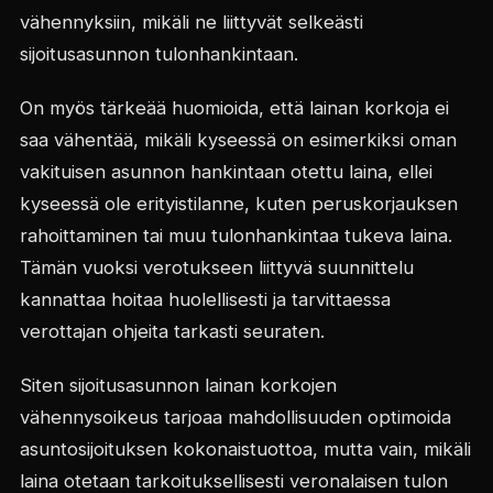
vähennyksiin, mikäli ne liittyvät selkeästi
sijoitusasunnon tulonhankintaan.
On myös tärkeää huomioida, että lainan korkoja ei
saa vähentää, mikäli kyseessä on esimerkiksi oman
vakituisen asunnon hankintaan otettu laina, ellei
kyseessä ole erityistilanne, kuten peruskorjauksen
rahoittaminen tai muu tulonhankintaa tukeva laina.
Tämän vuoksi verotukseen liittyvä suunnittelu
kannattaa hoitaa huolellisesti ja tarvittaessa
verottajan ohjeita tarkasti seuraten.
Siten sijoitusasunnon lainan korkojen
vähennysoikeus tarjoaa mahdollisuuden optimoida
asuntosijoituksen kokonaistuottoa, mutta vain, mikäli
laina otetaan tarkoituksellisesti veronalaisen tulon