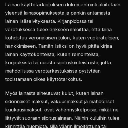
Lainan käyttötarkoituksen dokumentointi aloitetaan
yleensä lainasopimuksesta ja pankin antamasta
lainan lisäselvityksestä. Kirjanpidossa tai
verotuksessa tulee erikseen ilmoittaa, että laina
kohdistuu veronalaisen tulon, kuten vuokratulojen,
hankkimiseen. Tämän lisäksi on hyvä pitää kirjaa
lainan käyttökohteista, kuten remonteista,
korjauksista tai uusista sijoituskiinteistöistä, jotta
mahdollisissa verotarkastuksissa pystytään
todistamaan oikea käyttötarkoitus.
Myös lainasta aiheutuvat kulut, kuten lainan
sidonnaiset maksut, vakuusmaksut ja mahdolliset
kuukausimaksut, ovat vähennyskelpoisia, mikäli ne
liittyvät suoraan sijoituslainaan. Näihin kuluihin tulee
kiinnittää huomiota, sillä väärin ilmoitettuna tai