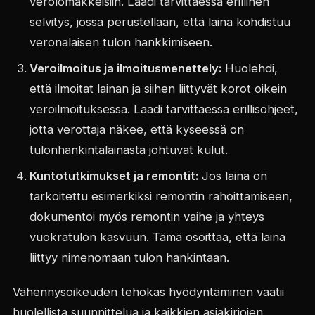
verolomakkeisiin. Laadi tarvittaessa erillinen
selvitys, jossa perustellaan, että laina kohdistuu
veronalaisen tulon hankkimiseen.
Veroilmoitus ja ilmoitusmenettely:
Huolehdi,
että ilmoitat lainan ja siihen liittyvät korot oikein
veroilmoituksessa. Laadi tarvittaessa erillisohjeet,
jotta verottaja näkee, että kyseessä on
tulonhankintalainasta johtuvat kulut.
Kuntotutkimukset ja remontit:
Jos laina on
tarkoitettu esimerkiksi remontin rahoittamiseen,
dokumentoi myös remontin vaihe ja yhteys
vuokratulon kasvuun. Tämä osoittaa, että laina
liittyy nimenomaan tulon hankintaan.
Vähennysoikeuden tehokas hyödyntäminen vaatii
huolellista suunnittelua ja kaikkien asiakirjojen