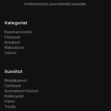
nettikasinoista suomalaisille pelaajille.
Kategoriat
Kasinoarvostelut
Peliopaat
Bonukset
Maksutavat
Uutiset
Suositut
Mobiilikasinot
Cashback
Suomalaiset Kasinot
Kolikkopelit
Pokeri
Trustly