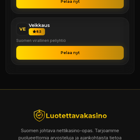
Pelaa nyt
Veikkaus
VE
8.5
Suomen virallinen peliyhtiö
Pelaa nyt
Luotettavakasino
Suomen johtava nettikasino-opas. Tarjoamme
puolueettomia arvosteluja ja ajankohtaista tietoa