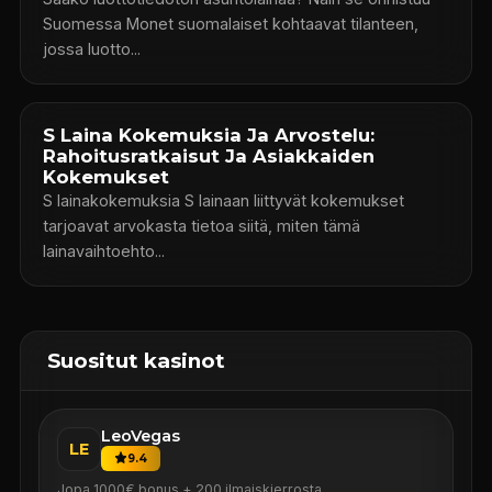
Suomessa Monet suomalaiset kohtaavat tilanteen,
jossa luotto...
S Laina Kokemuksia Ja Arvostelu:
Rahoitusratkaisut Ja Asiakkaiden
Kokemukset
S lainakokemuksia S lainaan liittyvät kokemukset
tarjoavat arvokasta tietoa siitä, miten tämä
lainavaihtoehto...
Suositut kasinot
LeoVegas
LE
9.4
Jopa 1000€ bonus + 200 ilmaiskierrosta