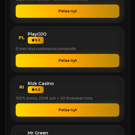
Pelaa nyt
PlayOJO
PL
9.3
Ei kierrätysvaatimuksia bonuksille
Pelaa nyt
Rizk Casino
RI
9.2
100% bonus 200€ asti + 50 ilmaiskierrosta
Pelaa nyt
Mr Green