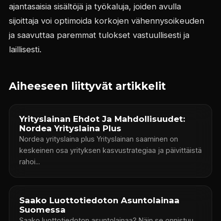
ajantasaisia sisältöjä ja työkaluja, joiden avulla
sijoittaja voi optimoida korkojen vähennysoikeuden
ja saavuttaa paremmat tulokset vastuullisesti ja
laillisesti.
Aiheeseen liittyvät artikkelit
Yrityslainan Ehdot Ja Mahdollisuudet:
Nordea Yrityslaina Plus
Nordea yrityslaina plus Yrityslainan saaminen on
keskeinen osa yrityksen kasvustrategiaa ja päivittäistä
rahoi...
Saako Luottotiedoton Asuntolainaa
Suomessa
Saako luottotiedoton asuntolainaa? Näin se onnistuu