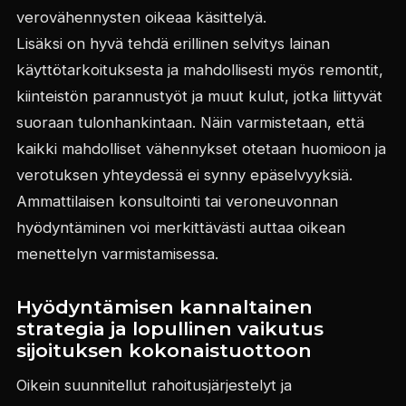
verovähennysten oikeaa käsittelyä.
Lisäksi on hyvä tehdä erillinen selvitys lainan
käyttötarkoituksesta ja mahdollisesti myös remontit,
kiinteistön parannustyöt ja muut kulut, jotka liittyvät
suoraan tulonhankintaan. Näin varmistetaan, että
kaikki mahdolliset vähennykset otetaan huomioon ja
verotuksen yhteydessä ei synny epäselvyyksiä.
Ammattilaisen konsultointi tai veroneuvonnan
hyödyntäminen voi merkittävästi auttaa oikean
menettelyn varmistamisessa.
Hyödyntämisen kannaltainen
strategia ja lopullinen vaikutus
sijoituksen kokonaistuottoon
Oikein suunnitellut rahoitusjärjestelyt ja