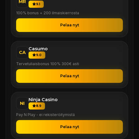
MR
9.1
100% bonus + 200 ilmaiskierrosta
Pelaa nyt
Casumo
CA
9.0
Tervetuliaisbonus 100% 300€ asti
Pelaa nyt
Ninja Casino
NI
8.9
Pay N Play - ei rekisteröitymistä
Pelaa nyt