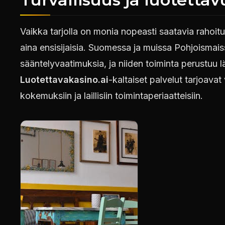
Vaikka tarjolla on monia nopeasti saatavia rahoitus
aina ensisijaisia. Suomessa ja muissa Pohjoismais
sääntelyvaatimuksia, ja niiden toiminta perustuu
Luotettavakasino.ai
-kaltaiset palvelut tarjoavat 
kokemuksiin ja laillisiin toimintaperiaatteisiin.