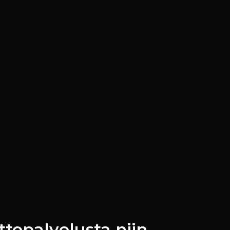
topalvelusta niin