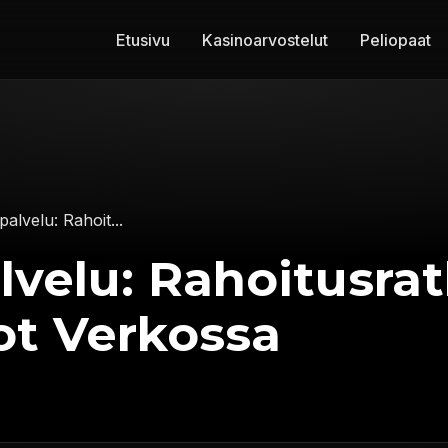
Etusivu
Kasinoarvostelut
Peliopaat
alvelu: Rahoit...
velu: Rahoitusrat
ot Verkossa