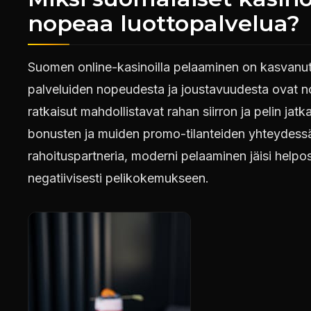
nopeaa luottopalvelua?
Suomen online-kasinoilla pelaaminen on kasvanut 
palveluiden nopeudesta ja joustavuudesta ovat n
ratkaisut mahdollistavat rahan siirron ja pelin ja
bonusten ja muiden promo-tilanteiden yhteydessä
rahoituspartneria, moderni pelaaminen jäisi helpost
negatiivisesti pelikokemukseen.