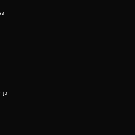
sä
 ja