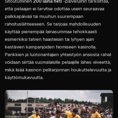
Sitoutuminen
200 laina heti
-palveluihin tarkoittaa,
että pelaajan ei tarvitse odottaa usein seuraavaa
palkkapäivää tai muuhun suurempaan
rahoituslähteeseen. Se tarjoaa mahdollisuuden
käyttää pienempää lainasummaa tehokkaasti
esimerkiksi talven haasteisiin tai lyhyen ajan
kestävien kampanjoiden hiomiseen kasinolla.
Pankkien ja luotonantajien yhteistyön ansiosta rahat
voidaan siirtää suomalaisille pelaajille lähes viiveettä,
mikä lisää kasinon pelitarjonnan houkuttelevuutta ja
käyttömukavuutta.