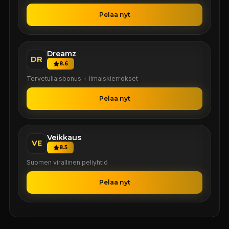
Pelaa nyt
Dreamz
DR
8.6
Tervetuliaisbonus + ilmaiskierrokset
Pelaa nyt
Veikkaus
VE
8.5
Suomen virallinen peliyhtiö
Pelaa nyt