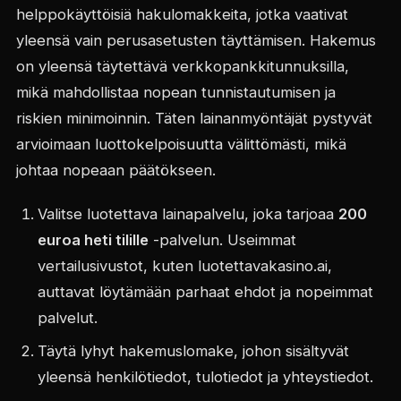
helppokäyttöisiä hakulomakkeita, jotka vaativat
yleensä vain perusasetusten täyttämisen. Hakemus
on yleensä täytettävä verkkopankkitunnuksilla,
mikä mahdollistaa nopean tunnistautumisen ja
riskien minimoinnin. Täten lainanmyöntäjät pystyvät
arvioimaan luottokelpoisuutta välittömästi, mikä
johtaa nopeaan päätökseen.
Valitse luotettava lainapalvelu, joka tarjoaa
200
euroa heti tilille
-palvelun. Useimmat
vertailusivustot, kuten luotettavakasino.ai,
auttavat löytämään parhaat ehdot ja nopeimmat
palvelut.
Täytä lyhyt hakemuslomake, johon sisältyvät
yleensä henkilötiedot, tulotiedot ja yhteystiedot.