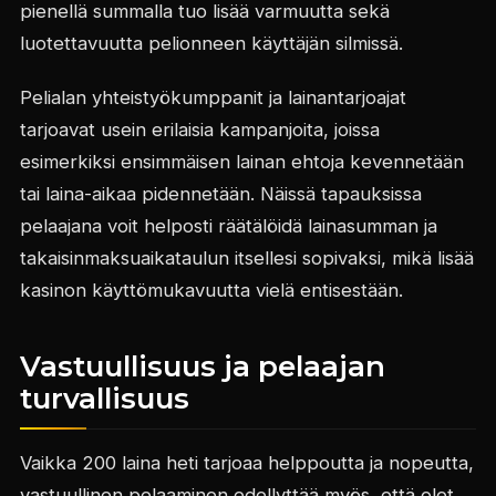
pienellä summalla tuo lisää varmuutta sekä
luotettavuutta pelionneen käyttäjän silmissä.
Pelialan yhteistyökumppanit ja lainantarjoajat
tarjoavat usein erilaisia kampanjoita, joissa
esimerkiksi ensimmäisen lainan ehtoja kevennetään
tai laina-aikaa pidennetään. Näissä tapauksissa
pelaajana voit helposti räätälöidä lainasumman ja
takaisinmaksuaikataulun itsellesi sopivaksi, mikä lisää
kasinon käyttömukavuutta vielä entisestään.
Vastuullisuus ja pelaajan
turvallisuus
Vaikka 200 laina heti tarjoaa helppoutta ja nopeutta,
vastuullinen pelaaminen edellyttää myös, että olet