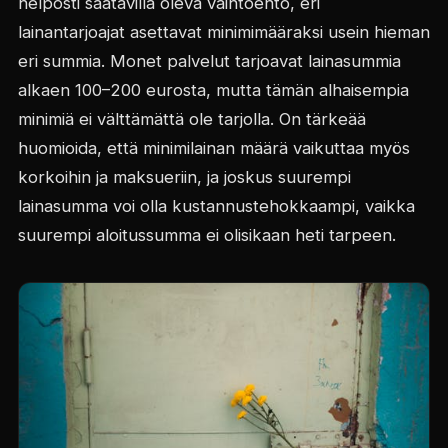
helposti saatavilla oleva vaihtoehto, eri
lainantarjoajat asettavat minimimääraksi usein hieman
eri summia. Monet palvelut tarjoavat lainasummia
alkaen 100–200 eurosta, mutta tämän alhaisempia
minimiä ei välttämättä ole tarjolla. On tärkeää
huomioida, että minimilainan määrä vaikuttaa myös
korkoihin ja maksueriin, ja joskus suurempi
lainasumma voi olla kustannustehokkaampi, vaikka
suurempi aloitussumma ei olisikaan heti tarpeen.