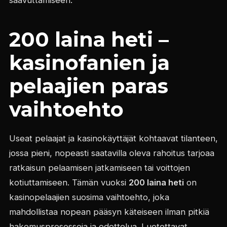
200 laina heti –
kasinofanien ja
pelaajien paras
vaihtoehto
Useat pelaajat ja kasinokäyttäjät kohtaavat tilanteen,
jossa pieni, nopeasti saatavilla oleva rahoitus tarjoaa
ratkaisun pelaamisen jatkamiseen tai voittojen
kotiuttamiseen. Tämän vuoksi
200 laina heti
on
kasinopelaajien suosima vaihtoehto, joka
mahdollistaa nopean pääsyn käteiseen ilman pitkiä
hakemusprosesseja ja odottelua. Luotettavat