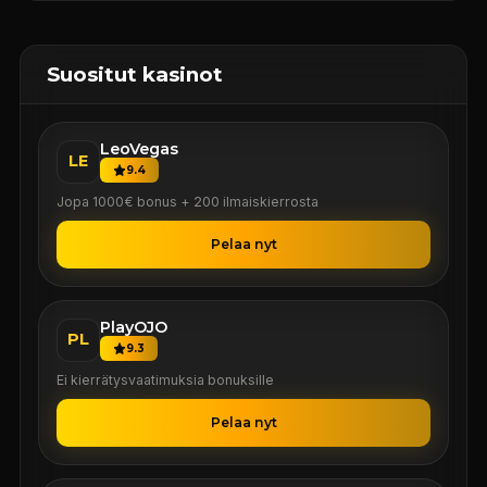
Suositut kasinot
LeoVegas
LE
9.4
Jopa 1000€ bonus + 200 ilmaiskierrosta
Pelaa nyt
PlayOJO
PL
9.3
Ei kierrätysvaatimuksia bonuksille
Pelaa nyt