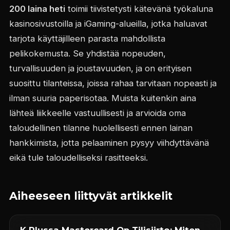
200 laina heti
toimii tiivistetysti kätevänä työkaluna
kasinosivustoilla ja iGaming-alueilla, jotka haluavat
tarjota käyttäjilleen parasta mahdollista
pelikokemusta. Se yhdistää nopeuden,
turvallisuuden ja joustavuuden, ja on erityisen
suosittu tilanteissa, joissa rahaa tarvitaan nopeasti ja
ilman suuria paperisotaa. Muista kuitenkin aina
lähteä liikkeelle vastuullisesti ja arvioida oma
taloudellinen tilanne huolellisesti ennen lainan
hankkimista, jotta pelaaminen pysyy viihdyttävänä
eikä tule taloudelliseksi rasitteeksi.
Aiheeseen liittyvät artikkelit
K Plussa Mastercard Op Tilisiirto: Miten