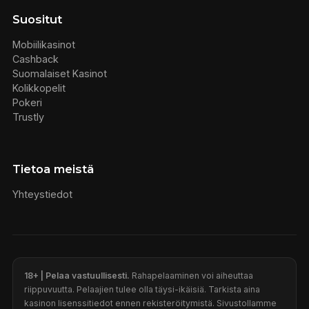
Suositut
Mobiilikasinot
Cashback
Suomalaiset Kasinot
Kolikkopelit
Pokeri
Trustly
Tietoa meistä
Yhteystiedot
18+ | Pelaa vastuullisesti.
Rahapelaaminen voi aiheuttaa
riippuvuutta. Pelaajien tulee olla täysi-ikäisiä. Tarkista aina
kasinon lisenssitiedot ennen rekisteröitymistä. Sivustollamme