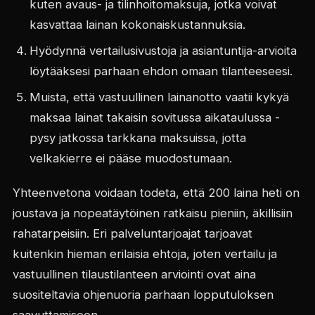
kuten avaus- ja tilinhoitomaksuja, jotka voivat
kasvattaa lainan kokonaiskustannuksia.
Hyödynnä vertailusivustoja ja asiantuntija-arvioita
löytääksesi parhaan ehdon omaan tilanteeseesi.
Muista, että vastuullinen lainanotto vaatii kykyä
maksaa lainat takaisin sovitussa aikataulussa -
pysy jatkossa tarkkana maksuissa, jotta
velkakierre ei pääse muodostumaan.
Yhteenvetona voidaan todeta, että 200 laina heti on
joustava ja nopeatäytöinen ratkaisu pieniin, äkillisiin
rahatarpeisiin. Eri palveluntarjoajat tarjoavat
kuitenkin hieman erilaisia ehtoja, joten vertailu ja
vastuullinen tilaustilanteen arviointi ovat aina
suositeltavia ohjenuoria parhaan lopputuloksen
saavuttamiseen.