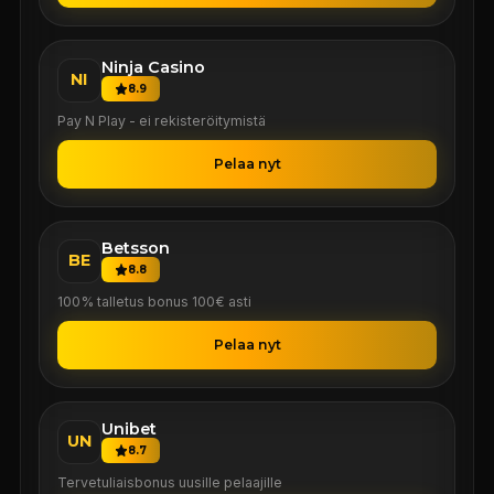
Ninja Casino
NI
8.9
Pay N Play - ei rekisteröitymistä
Pelaa nyt
Betsson
BE
8.8
100% talletus bonus 100€ asti
Pelaa nyt
Unibet
UN
8.7
Tervetuliaisbonus uusille pelaajille