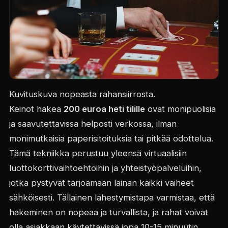
Kuvituskuva nopeasta rahansiirrosta.
Keinot hakea
200 euroa heti tilille
ovat monipuolisia
ja saavutettavissa helposti verkossa, ilman
monimutkaisia paperisitoituksia tai pitkää odottelua.
Tämä tekniikka perustuu yleensä virtuaalisiin
luottokorttivaihtoehtoihin ja yhteistyöpalveluihin,
jotka pystyvät tarjoamaan lainan kaikki vaiheet
sähköisesti. Tällainen lähestymistapa varmistaa, että
hakeminen on nopeaa ja turvallista, ja rahat voivat
olla asiakkaan käytettävissä jopa 10-15 minuutin