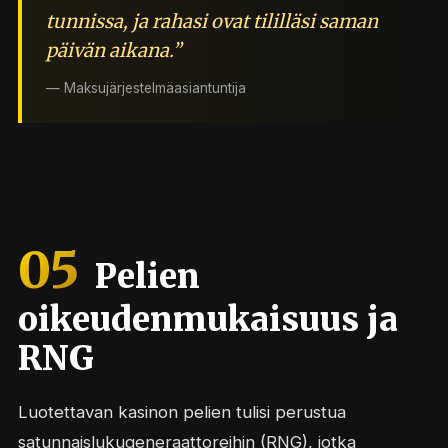
tunnissa, ja rahasi ovat tililläsi saman
päivän aikana.”
— Maksujärjestelmäasiantuntija
05
Pelien
oikeudenmukaisuus ja
RNG
Luotettavan kasinon pelien tulisi perustua
satunnaislukugeneraattoreihin (RNG), jotka