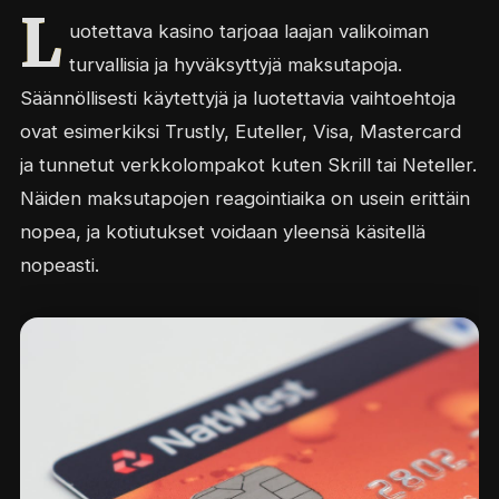
L
uotettava kasino tarjoaa laajan valikoiman
turvallisia ja hyväksyttyjä maksutapoja.
Säännöllisesti käytettyjä ja luotettavia vaihtoehtoja
ovat esimerkiksi Trustly, Euteller, Visa, Mastercard
ja tunnetut verkkolompakot kuten Skrill tai Neteller.
Näiden maksutapojen reagointiaika on usein erittäin
nopea, ja kotiutukset voidaan yleensä käsitellä
nopeasti.