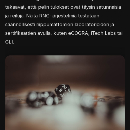
takaavat, että pelin tulokset ovat täysin satunnaisia
ja reiluja. Näitä RNG-järjestelmiä testataan
säännöllisesti riippumattomien laboratorioiden ja
sertifikaattien avulla, kuten eCOGRA, iTech Labs tai
GLI.