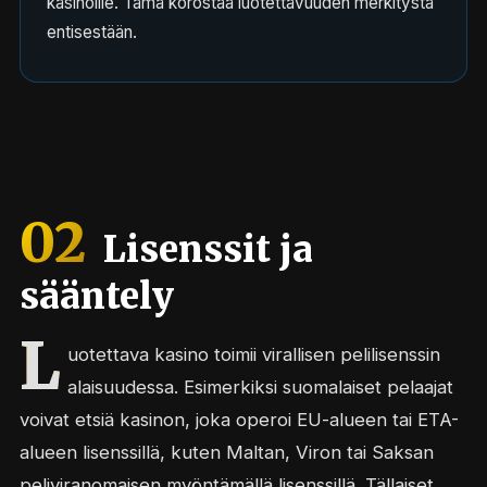
kasinoille. Tämä korostaa luotettavuuden merkitystä
entisestään.
02
Lisenssit ja
sääntely
L
uotettava kasino toimii virallisen pelilisenssin
alaisuudessa. Esimerkiksi suomalaiset pelaajat
voivat etsiä kasinon, joka operoi EU-alueen tai ETA-
alueen lisenssillä, kuten Maltan, Viron tai Saksan
peliviranomaisen myöntämällä lisenssillä. Tällaiset