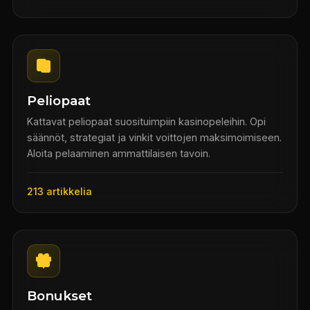
Peliopaat
Kattavat peliopaat suosituimpiin kasinopeleihin. Opi
säännöt, strategiat ja vinkit voittojen maksimoimiseen.
Aloita pelaaminen ammattilaisen tavoin.
213 artikkelia
Bonukset