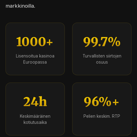
markkinoilla.
1000+
99.7%
Lisensoitua kasinoa
Turvallisten siirtojen
Euroopassa
osuus
24h
96%+
Keskimääräinen
Pelien keskim. RTP
kotiutusaika