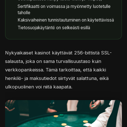
Sertifikaatti on voimassa ja myönnetty luotetulle
taholle
Kaksivaiheinen tunnistautuminen on käytettävissä
Tietosuojakäytäntö on selkeästi esillä
Nykyaikaiset kasinot käyttävät 256-bittistä SSL-
salausta, joka on sama turvallisuustaso kuin
verkkopankeissa. Tämä tarkoittaa, että kaikki
henkilö- ja maksutiedot siirtyvät salattuna, eikä
ulkopuolinen voi niitä kaapata.