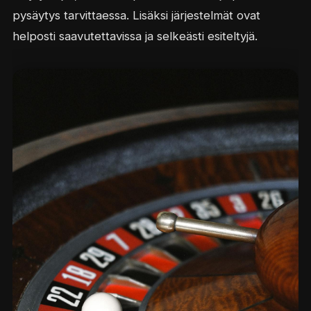
pysäytys tarvittaessa. Lisäksi järjestelmät ovat
helposti saavutettavissa ja selkeästi esiteltyjä.