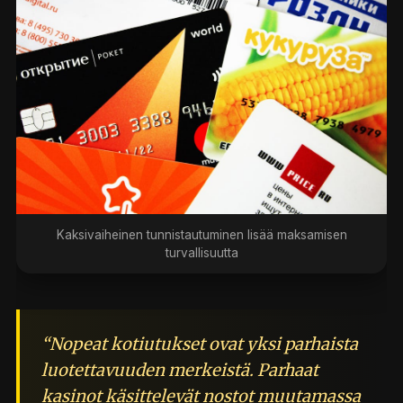
Kaksivaiheinen tunnistautuminen lisää maksamisen
turvallisuutta
“Nopeat kotiutukset ovat yksi parhaista
luotettavuuden merkeistä. Parhaat
kasinot käsittelevät nostot muutamassa