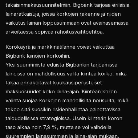
takaisinmaksusuunnitelmiin. Bigbank tarjoaa erilaisia
lainaratkaisuja, joissa korkojen rakenne ja niiden
vaikutus lainan loppusummaan ovat avainasemassa
arvioitaessa sopivaa rahoitusvaihtoehtoa.
Korokäyrä ja markkinatilanne voivat vaikuttaa
Bigbank lainojen korkoihin.
Yksi suurimmista eduista Bigbankin tarjoamissa
lainoissa on mahdollisuus valita kiinteä korko, mikä
takaa ennakoitavat kuukausiperusteiset
maksuosuudet koko laina-ajan. Kiinteän koron
valinta suojaa korkojen mahdollisilta nousuilta, mikä
tekee siitä suosikin riskienhallintaa painottavissa
taloudellisissa strategioissa. Usein kiinteän koron
taso alkaa noin 7,9 %, mutta se voi vaihdella
suurempien lainasummien ja laina-ajan mukaan.