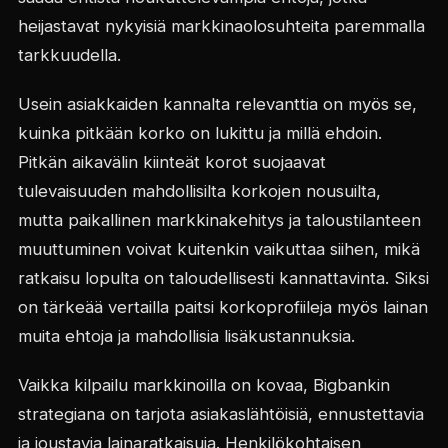
heijastavat nykyisiä markkinaolosuhteita paremmalla
tarkkuudella.
Usein asiakkaiden kannalta relevanttia on myös se,
kuinka pitkään korko on lukittu ja millä ehdoin.
Pitkän aikavälin kiinteät korot suojaavat
tulevaisuuden mahdollisilta korkojen nousuilta,
mutta paikallinen markkinakehitys ja taloustilanteen
muuttuminen voivat kuitenkin vaikuttaa siihen, mikä
ratkaisu lopulta on taloudellisesti kannattavinta. Siksi
on tärkeää vertailla paitsi korkoprofiileja myös lainan
muita ehtoja ja mahdollisia lisäkustannuksia.
Vaikka kilpailu markkinoilla on kovaa, Bigbankin
strategiana on tarjota asiakaslähtöisiä, ennustettavia
ja joustavia lainaratkaisuja. Henkilökohtaisen