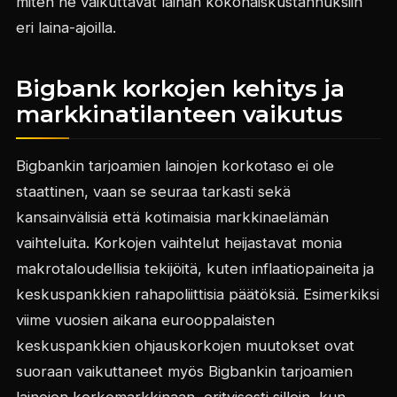
miten ne vaikuttavat lainan kokonaiskustannuksiin
eri laina-ajoilla.
Bigbank korkojen kehitys ja
markkinatilanteen vaikutus
Bigbankin tarjoamien lainojen korkotaso ei ole
staattinen, vaan se seuraa tarkasti sekä
kansainvälisiä että kotimaisia markkinaelämän
vaihteluita. Korkojen vaihtelut heijastavat monia
makrotaloudellisia tekijöitä, kuten inflaatiopaineita ja
keskuspankkien rahapoliittisia päätöksiä. Esimerkiksi
viime vuosien aikana eurooppalaisten
keskuspankkien ohjauskorkojen muutokset ovat
suoraan vaikuttaneet myös Bigbankin tarjoamien