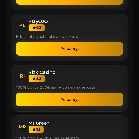
PlayOJO
PL
9.3
Ei kierrätysvaatimuksia bonuksille
Pelaa nyt
Rizk Casino
RI
9.2
100% bonus 200€ asti + 50 ilmaiskierrosta
Pelaa nyt
Mr Green
MR
9.1
100% bonus + 200 ilmaiskierrosta