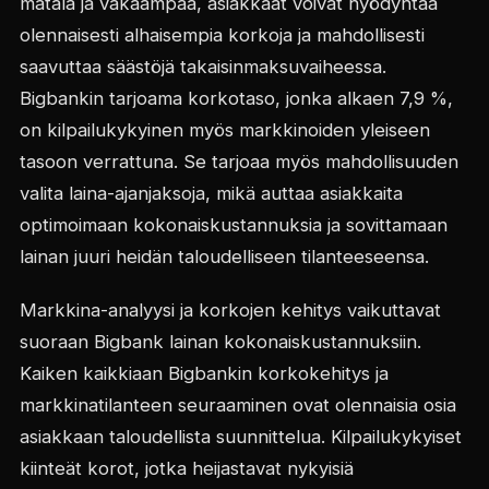
matala ja vakaampaa, asiakkaat voivat hyödyntää
olennaisesti alhaisempia korkoja ja mahdollisesti
saavuttaa säästöjä takaisinmaksuvaiheessa.
Bigbankin tarjoama korkotaso, jonka alkaen 7,9 %,
on kilpailukykyinen myös markkinoiden yleiseen
tasoon verrattuna. Se tarjoaa myös mahdollisuuden
valita laina-ajanjaksoja, mikä auttaa asiakkaita
optimoimaan kokonaiskustannuksia ja sovittamaan
lainan juuri heidän taloudelliseen tilanteeseensa.
Markkina-analyysi ja korkojen kehitys vaikuttavat
suoraan Bigbank lainan kokonaiskustannuksiin.
Kaiken kaikkiaan Bigbankin korkokehitys ja
markkinatilanteen seuraaminen ovat olennaisia osia
asiakkaan taloudellista suunnittelua. Kilpailukykyiset
kiinteät korot, jotka heijastavat nykyisiä