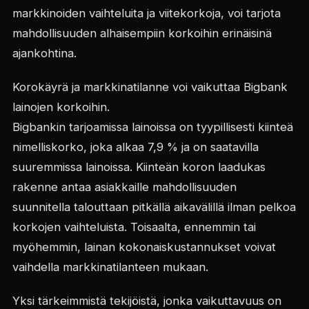
markkinoiden vaihteluita ja viitekorkoja, voi tarjota
mahdollisuuden alhaisempiin korkoihin erinäisinä
ajankohtina.
Korokäyrä ja markkinatilanne voi vaikuttaa Bigbank
lainojen korkoihin.
Bigbankin tarjoamissa lainoissa on tyypillisesti kiinteä
nimelliskorko, joka alkaa 7,9 % ja on saatavilla
suuremmissa lainoissa. Kiinteän koron laadukas
rakenne antaa asiakkaille mahdollisuuden
suunnitella talouttaan pitkällä aikavälillä ilman pelkoa
korkojen vaihteluista. Toisaalta, ennemmin tai
myöhemmin, lainan kokonaiskustannukset voivat
vaihdella markkinatilanteen mukaan.
Yksi tärkeimmistä tekijöistä, jonka vaikuttavuus on