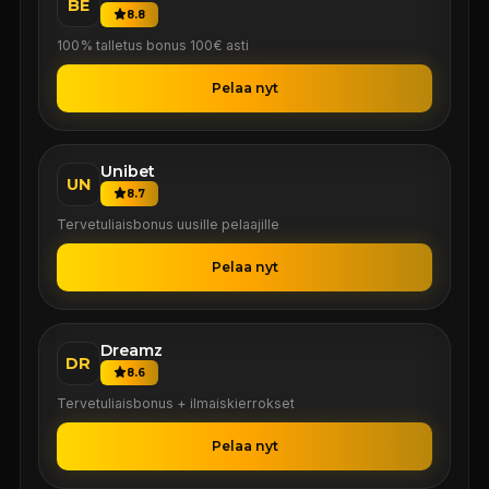
BE
8.8
100% talletus bonus 100€ asti
Pelaa nyt
Unibet
UN
8.7
Tervetuliaisbonus uusille pelaajille
Pelaa nyt
Dreamz
DR
8.6
Tervetuliaisbonus + ilmaiskierrokset
Pelaa nyt