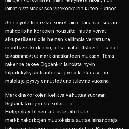
lainojen korkomarkkinaan, erityisesti silloin, kun
lainat ovat sidoksissa viitekorkoihin kuten Euribor.
Sen myötä kiinteäkorkoiset lainat tarjoavat suojan
mahdollisilta korkojen nousuilta, mutta voivat
alkuperäisesti olla hieman kalliimpia verrattuna
muuttuviin korkoihin, jotka mahdollistavat edulliset
takaisinmaksut markkinatilanteen mukaan. Tämä
rakenne tekee Bigbankin lainoista hyvin
kilpailukykyisiä tilanteissa, joissa korkotaso on
matala ja pysyy ennustettuna tulevina vuosina.
Markkinakorkojen kehitys vaikuttaa suoraan
Bigbank lainojen korkotasoon.
Helppokäyttöinen ja klusteroitu tieto
markkinakorkojen muutoksista auttaa lainanottajia
tekemään tietoon perustuvia päätöksiä. Pysyäkseen