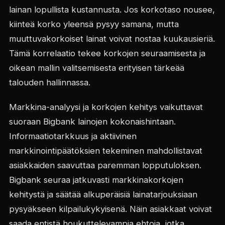
lainan lopullista kustannusta. Jos korkotaso nousee,
kiinteä korko yleensä pysyy samana, mutta
muuttuvakorkoiset lainat voivat nostaa kuukausieriä.
Tämä korrelaatio tekee korkojen seuraamisesta ja
oikean mallin valitsemisesta erityisen tärkeää
talouden hallinnassa.
Markkina-analyysi ja korkojen kehitys vaikuttavat
suoraan Bigbank lainojen kokonaishintaan.
Informaatiotarkkuus ja aktiivinen
markkinointipäätöksien tekeminen mahdollistavat
asiakkaiden saavuttaa paremman lopputuloksen.
Bigbank seuraa jatkuvasti markkinakorkojen
kehitystä ja säätää alkuperäisiä lainatarjouksiaan
pysyäkseen kilpailukykyisenä. Näin asiakkaat voivat
saada entistä houkuttelevampia ehtoja, jotka