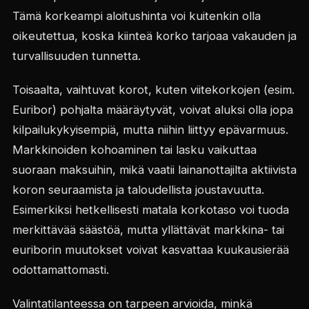
Tämä korkeampi aloitushinta voi kuitenkin olla
oikeutettua, koska kiinteä korko tarjoaa vakauden ja
turvallisuuden tunnetta.
Toisaalta, vaihtuvat korot, kuten viitekorkojen (esim.
Euribor) pohjalta määräytyvät, voivat aluksi olla jopa
kilpailukykyisempiä, mutta niihin liittyy epävarmuus.
Markkinoiden kohoaminen tai lasku vaikuttaa
suoraan maksuihin, mikä vaatii lainanottajilta aktiivista
koron seuraamista ja taloudellista joustavuutta.
Esimerkiksi hetkellisesti matala korkotaso voi tuoda
merkittävää säästöä, mutta yllättävät markkina- tai
euriborin muutokset voivat kasvattaa kuukausierää
odottamattomasti.
Valintatilanteessa on tarpeen arvioida, minkä