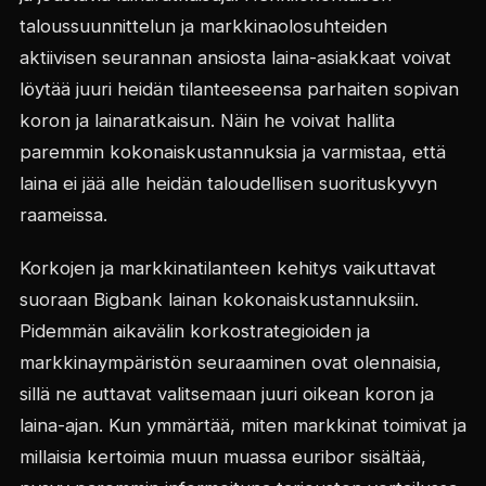
taloussuunnittelun ja markkinaolosuhteiden
aktiivisen seurannan ansiosta laina-asiakkaat voivat
löytää juuri heidän tilanteeseensa parhaiten sopivan
koron ja lainaratkaisun. Näin he voivat hallita
paremmin kokonaiskustannuksia ja varmistaa, että
laina ei jää alle heidän taloudellisen suorituskyvyn
raameissa.
Korkojen ja markkinatilanteen kehitys vaikuttavat
suoraan Bigbank lainan kokonaiskustannuksiin.
Pidemmän aikavälin korkostrategioiden ja
markkinaympäristön seuraaminen ovat olennaisia,
sillä ne auttavat valitsemaan juuri oikean koron ja
laina-ajan. Kun ymmärtää, miten markkinat toimivat ja
millaisia kertoimia muun muassa euribor sisältää,