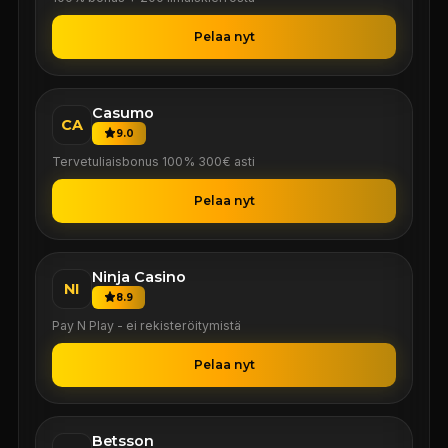
Pelaa nyt
Casumo
CA
9.0
Tervetuliaisbonus 100% 300€ asti
Pelaa nyt
Ninja Casino
NI
8.9
Pay N Play - ei rekisteröitymistä
Pelaa nyt
Betsson