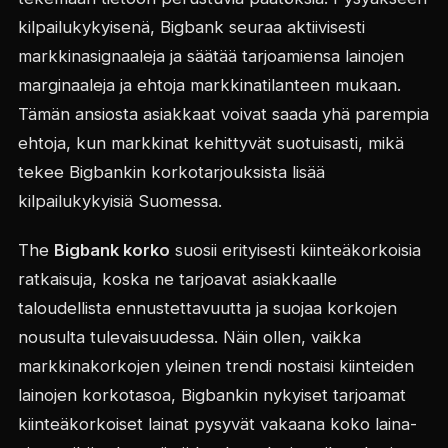
kilpailukykyisenä, Bigbank seuraa aktiivisesti
markkinasignaaleja ja säätää tarjoamiensa lainojen
marginaaleja ja ehtoja markkinatilanteen mukaan.
Tämän ansiosta asiakkaat voivat saada yhä parempia
ehtoja, kun markkinat kehittyvät suotuisasti, mikä
tekee Bigbankin korkotarjouksista lisää
kilpailukykyisiä Suomessa.
The
Bigbank korko
suosii erityisesti kiinteäkorkoisia
ratkaisuja, koska ne tarjoavat asiakkaalle
taloudellista ennustettavuutta ja suojaa korkojen
nousulta tulevaisuudessa. Näin ollen, vaikka
markkinakorkojen yleinen trendi nostaisi kiinteiden
lainojen korkotasoa, Bigbankin nykyiset tarjoamat
kiinteäkorkoiset lainat pysyvät vakaana koko laina-