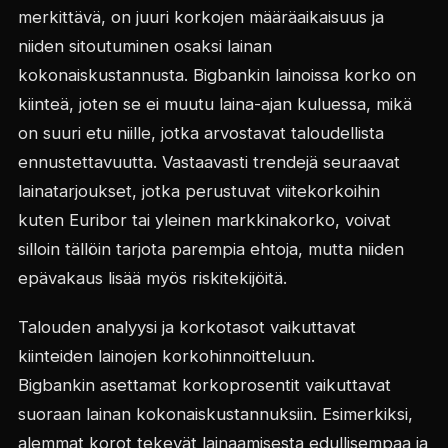
merkittävä, on juuri korkojen määräaikaisuus ja
niiden sitoutuminen osaksi lainan
kokonaiskustannusta. Bigbankin lainoissa korko on
kiinteä, joten se ei muutu laina-ajan kuluessa, mikä
on suuri etu niille, jotka arvostavat taloudellista
ennustettavuutta. Vastaavasti trendejä seuraavat
lainatarjoukset, jotka perustuvat viitekorkoihin
kuten Euribor tai yleinen markkinakorko, voivat
silloin tällöin tarjota parempia ehtoja, mutta niiden
epävakaus lisää myös riskitekijöitä.
Talouden analyysi ja korkotasot vaikuttavat
kiinteiden lainojen korkohinnoitteluun.
Bigbankin asettamat korkoprosentit vaikuttavat
suoraan lainan kokonaiskustannuksiin. Esimerkiksi,
alemmat korot tekevät lainaamisesta edullisempaa ja