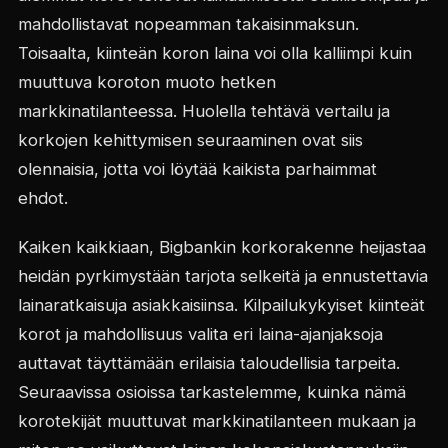
mahdollistavat nopeamman takaisinmaksun.
Toisaalta, kiinteän koron laina voi olla kalliimpi kuin
muuttuva koroton muoto hetken
markkinatilanteessa. Huolella tehtävä vertailu ja
korkojen kehittymisen seuraaminen ovat siis
olennaisia, jotta voi löytää kaikista parhaimmat
ehdot.
Kaiken kaikkiaan, Bigbankin korkorakenne heijastaa
heidän pyrkimystään tarjota selkeitä ja ennustettavia
lainaratkaisuja asiakkaisiinsa. Kilpailukykyiset kiinteät
korot ja mahdollisuus valita eri laina-ajanjaksoja
auttavat täyttämään erilaisia taloudellisia tarpeita.
Seuraavissa osioissa tarkastelemme, kuinka nämä
korotekijät muuttuvat markkinatilanteen mukaan ja