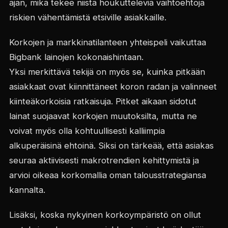
ajan, mikä tekee niistä houkuttelevia vaihtoehtoja
riskien vähentämistä etsiville asiakkaille.
Korkojen ja markkinatilanteen yhteispeli vaikuttaa
Bigbank lainojen kokonaishintaan.
Yksi merkittävä tekijä on myös se, kuinka pitkään
asiakkaat ovat kiinnittäneet koron radan ja valinneet
kiinteäkorkoisia ratkaisuja. Pitket aikaan sidotut
lainat suojaavat korkojen muutoksilta, mutta ne
voivat myös olla kohtuullisesti kalliimpia
alkuperäisinä ehtoinä. Siksi on tärkeää, että asiakas
seuraa aktiivisesti makrotrendien kehittymistä ja
arvioi oikeaa korkomallia oman talousstrategiansa
kannalta.
Lisäksi, koska nykyinen korkoympäristö on ollut