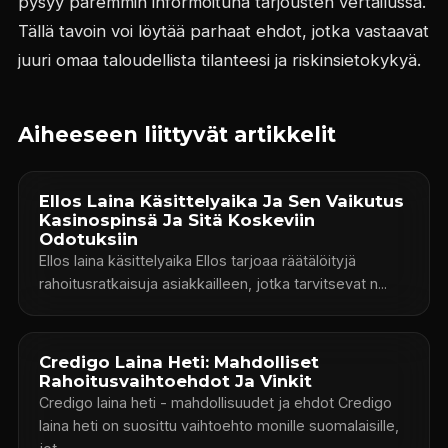
pysyy paremmin informoituna tarjousten vertailussa.
Tällä tavoin voi löytää parhaat ehdot, jotka vastaavat
juuri omaa taloudellista tilanteesi ja riskinsietokykyä.
Aiheeseen liittyvät artikkelit
Ellos Laina Käsittelyaika Ja Sen Vaikutus
Kasinospinsä Ja Sitä Koskeviin
Odotuksiin
Ellos laina käsittelyaika Ellos tarjoaa räätälöityjä
rahoitusratkaisuja asiakkailleen, jotka tarvitsevat n...
Credigo Laina Heti: Mahdolliset
Rahoitusvaihtoehdot Ja Vinkit
Credigo laina heti - mahdollisuudet ja ehdot Credigo
laina heti on suosittu vaihtoehto monille suomalaisille,