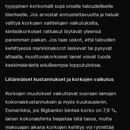
tyyppinen korkomalli sopii omalle taloudelliselle
tilanteelle. Jos arvostat ennustettavuutta ja haluat
välttyä korkojen vaihtelujen vaikutuksilta,
kiinteäkorkoiset ratkaisut löytävät yleensä
paremman paikan. Jos taas uskot, että talouden
kehittyessä markkinakorot laskevat tai pysyvät
alhaalla, muuttuvakorkoiset lainat voivat tuoda
keskimääräistä edullisempia lopputuloksia.
Liitännäiset kustannukset ja korkojen vaikutus
Korkojen muutokset vaikuttavat suoraan lainojen
kokonaiskustannuksiin ja myös kuukausieriin.
Esimerkiksi, jos Bigbankin kiinteä korko on 7,9 %,
lainan kokonaishinta heijastaa tätä tasoa, mutta
maksuajan aikana korkojen kehitys voi rytmittää