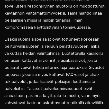
sovellusten responsiivinen muotoilu on muodostunut
käytännön välttämättömyydeksi. Tämä mahdollistaa
pelaamisen missä ja milloin tahansa, ilman
kompromisseja käyttöliittymän toimivuudessa.
Lisäksi suomalaispelaajat ovat tottuneet korkeaan
peliturvallisuuteen ja reiluun pelattavuuteen, mikä
vaikuttaa heidän valintoihinsa. Luotettavilla kasinoilla
on usein kattavat arvioinnit ja asiakasarviot, joista
pelaajat voivat tehdä informoituja päätöksiä. Sivustot
tarjoavat yleensä myös kattavat FAQ-osiot ja chat-
tukipalvelut, jotka lisäävät pelaajien luottamusta
palveluihin. Tällaiset palveluominaisuudet eivät
ainoastaan paranna käyttäjäkokemusta, vaan myös
vahvistavat kasinon uskottavuutta pitkällä aikavälillä.