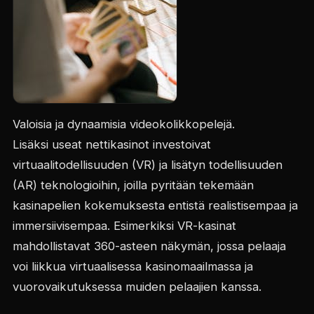
Valoisia ja dynaamisia videokolikkopelejä.
Lisäksi useat nettikasinot investoivat
virtuaalitodellisuuden (VR) ja lisätyn todellisuuden
(AR) teknologioihin, joilla pyritään tekemään
kasinapelien kokemuksesta entistä realistisempaa ja
immersiivisempaa. Esimerkiksi VR-kasinat
mahdollistavat 360-asteen näkymän, jossa pelaaja
voi liikkua virtuaalisessa kasinomaailmassa ja
vuorovaikutuksessa muiden pelaajien kanssa.