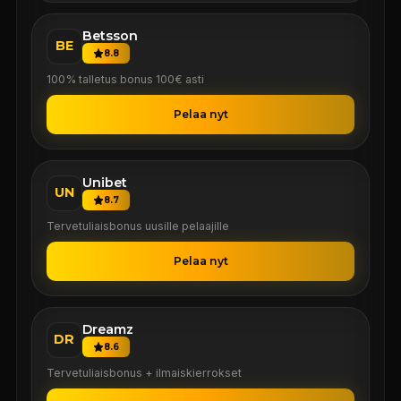
Betsson
BE
8.8
100% talletus bonus 100€ asti
Pelaa nyt
Unibet
UN
8.7
Tervetuliaisbonus uusille pelaajille
Pelaa nyt
Dreamz
DR
8.6
Tervetuliaisbonus + ilmaiskierrokset