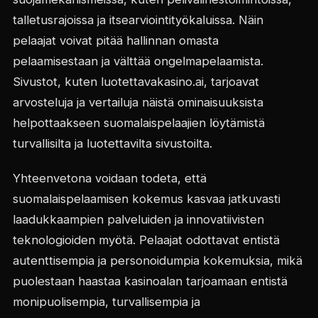
talletusrajoissa ja itsearviointityökaluissa. Näin
pelaajat voivat pitää hallinnan omasta
pelaamisestaan ja välttää ongelmapelaamista.
Sivustot, kuten luotettavakasino.ai, tarjoavat
arvosteluja ja vertailuja näistä ominaisuuksista
helpottaakseen suomalaispelaajien löytämistä
turvallisilta ja luotettavilta sivustoilta.
Yhteenvetona voidaan todeta, että
suomalaispelaamisen kokemus kasvaa jatkuvasti
laadukkaampien palveluiden ja innovatiivisten
teknologioiden myötä. Pelaajat odottavat entistä
autenttisempia ja personoidumpia kokemuksia, mikä
puolestaan haastaa kasinoalan tarjoamaan entistä
monipuolisempia, turvallisempia ja