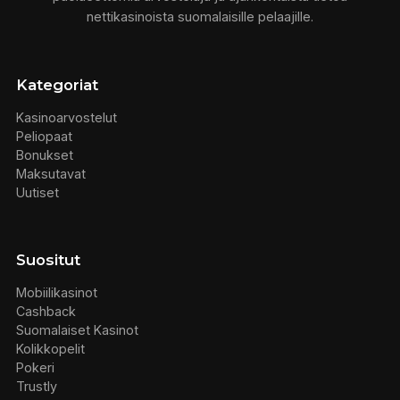
nettikasinoista suomalaisille pelaajille.
Kategoriat
Kasinoarvostelut
Peliopaat
Bonukset
Maksutavat
Uutiset
Suositut
Mobiilikasinot
Cashback
Suomalaiset Kasinot
Kolikkopelit
Pokeri
Trustly