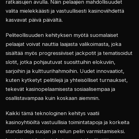
ratkaisujen avulla. Näin pelaajien mahdollisuudet
valita mielekkäästi ja vastuullisesti kasinoviihdettä
kasvavat päivä päivältä.
Peliteollisuuden kehityksen myötä suomalaiset
pelaajat voivat nauttia laajasta valikoimasta, joka
sisältää myös progressiiviset jackpotit ja tematisoidut
slotit, jotka pohjautuvat suosittuihin elokuviin,
sarjoihin ja kulttuurihahmoihin. Uudet innovaatiot,
kuten kytketyt pelitilejä ja yhteisölliset turnaukset,
tekevät kasinopelaamisesta sosiaalisempaa ja
osallistavampaa kuin koskaan aiemmin.
Kaikki tämä teknologinen kehitys vaatii
kasinoyhtiöiltä vastuullisia toimintatapoja ja korkeita
standardeja suojan ja reilun pelin varmistamiseksi.