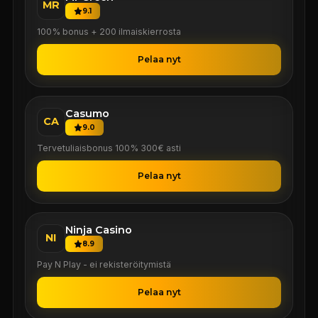
MR
9.1
100% bonus + 200 ilmaiskierrosta
Pelaa nyt
Casumo
CA
9.0
Tervetuliaisbonus 100% 300€ asti
Pelaa nyt
Ninja Casino
NI
8.9
Pay N Play - ei rekisteröitymistä
Pelaa nyt