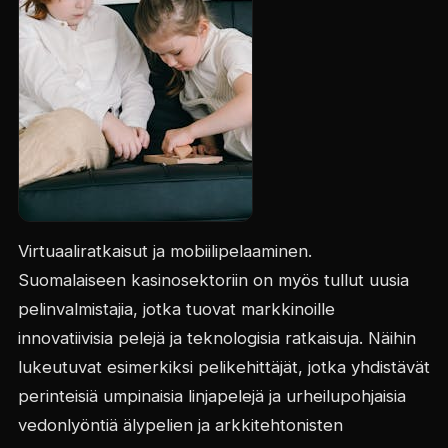
Virtuaaliratkaisut ja mobiilipelaaminen.
Suomalaiseen kasinosektoriin on myös tullut uusia
pelinvalmistajia, jotka tuovat markkinoille
innovatiivisia pelejä ja teknologisia ratkaisuja. Näihin
lukeutuvat esimerkiksi pelikehittäjät, jotka yhdistävät
perinteisiä umpinaisia linjapelejä ja urheilupohjaisia
vedonlyöntiä älypelien ja arkkitehtonisten