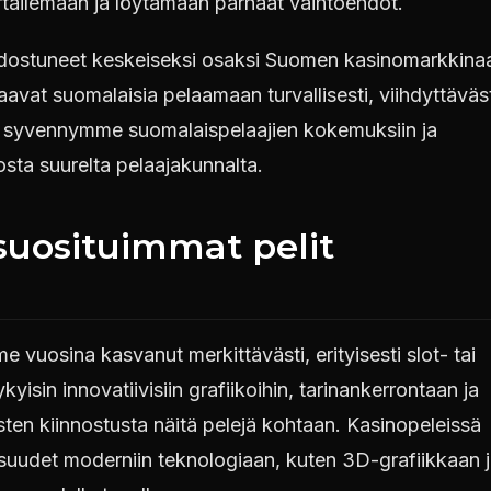
ertailemaan ja löytämään parhaat vaihtoehdot.
odostuneet keskeiseksi osaksi Suomen kasinomarkkina
aavat suomalaisia pelaamaan turvallisesti, viihdyttäväst
a syvennymme suomalaispelaajien kokemuksiin ja
osta suurelta pelaajakunnalta.
 suosituimmat pelit
e vuosina kasvanut merkittävästi, erityisesti slot- tai
yisin innovatiivisiin grafiikoihin, tarinankerrontaan ja
sten kiinnostusta näitä pelejä kohtaan. Kasinopeleissä
isuudet moderniin teknologiaan, kuten 3D-grafiikkaan 