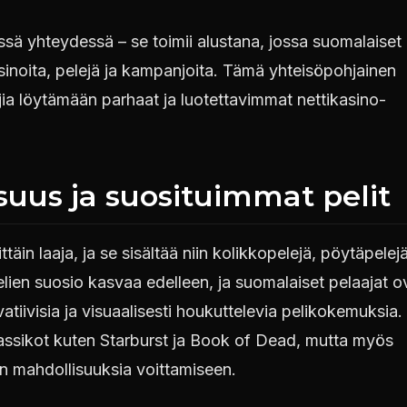
ssä yhteydessä – se toimii alustana, jossa suomalaiset
asinoita, pelejä ja kampanjoita. Tämä yhteisöpohjainen
ajia löytämään parhaat ja luotettavimmat nettikasino-
suus ja suosituimmat pelit
äin laaja, ja se sisältää niin kolikkopelejä, pöytäpelej
pelien suosio kasvaa edelleen, ja suomalaiset pelaajat o
ovatiivisia ja visuaalisesti houkuttelevia pelikokemuksia.
assikot kuten Starburst ja Book of Dead, mutta myös
än mahdollisuuksia voittamiseen.