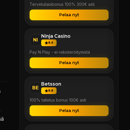
Tervetuliaisbonus 100% 300€ asti
Pelaa nyt
Ninja Casino
NI
8.9
Pay N Play - ei rekisteröitymistä
Pelaa nyt
Betsson
BE
n
8.8
100% talletus bonus 100€ asti
,
Pelaa nyt
sä