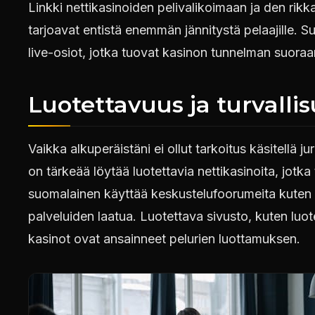
Linkki nettikasinoiden pelivalikoimaan ja den rik
tarjoavat entistä enemmän jännitystä pelaajille.
live-osiot, jotka tuovat kasinon tunnelman suoraa
Luotettavuus ja turvalli
Vaikka alkuperäistäni ei ollut tarkoitus käsitellä ju
on tärkeää löytää luotettavia nettikasinoita, jotk
suomalainen käyttää keskustelufoorumeita kuten 
palveluiden laatua. Luotettava sivusto, kuten luote
kasinot ovat ansainneet pelurien luottamuksen.