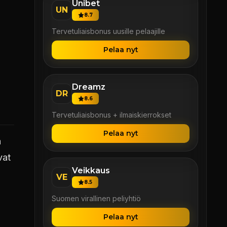
Unibet
UN
8.7
Tervetuliaisbonus uusille pelaajille
Pelaa nyt
Dreamz
DR
8.6
Tervetuliaisbonus + ilmaiskierrokset
Pelaa nyt
ä
vat
Veikkaus
VE
8.5
Suomen virallinen peliyhtiö
Pelaa nyt