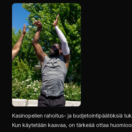
Kasinopelien rahoitus- ja budjetointipäätöksiä tu
Kun käytetään kaavaa, on tärkeää ottaa huomioon, 