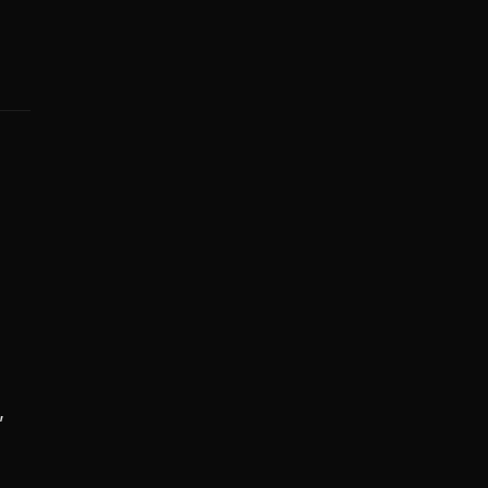
i
i
,