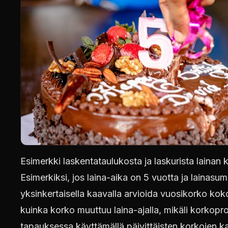
Esimerkki laskentataulukosta ja laskurista lainan
Esimerkiksi, jos laina-aika on 5 vuotta ja lainas
yksinkertaisella kaavalla arvioida vuosikorko ko
kuinka korko muuttuu laina-ajalla, mikäli korkopr
tapauksessa käyttämällä päivittäisten korkojen k