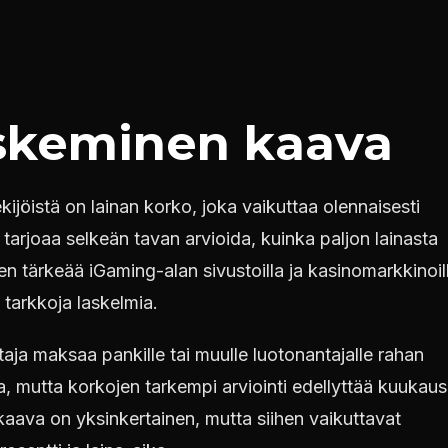
askeminen kaava
ijöistä on lainan korko, joka vaikuttaa olennaisesti
arjoaa selkeän tavan arvioida, kuinka paljon lainasta
en tärkeää iGaming-alan sivustoilla ja kasinomarkkinoil
i tarkkoja laskelmia.
taja maksaa pankille tai muulle luotonantajalle rahan
, mutta korkojen tarkempi arviointi edellyttää kuukaus
kaava on yksinkertainen, mutta siihen vaikuttavat