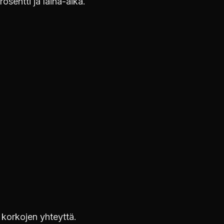
sentti ja laina-aika.
 korkojen yhteyttä.