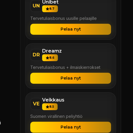
Unibet
UN
8.7
Tervetuliaisbonus uusille pelaajille
Pelaa nyt
Dreamz
DR
8.6
Tervetuliaisbonus + ilmaiskierrokset
Pelaa nyt
Veikkaus
VE
8.5
Suomen virallinen peliyhtiö
ä
Pelaa nyt