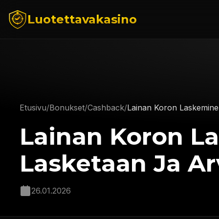
Luotettavakasino
Etusivu
/
Bonukset
/
Cashback
/
Lainan Koron Laskeminen
Lainan Koron L
Lasketaan Ja Ar
26.01.2026