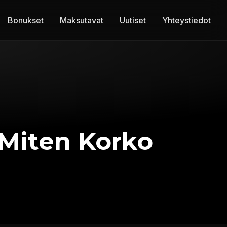
Bonukset
Maksutavat
Uutiset
Yhteystiedot
Miten Korko