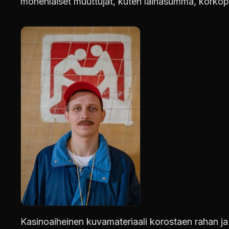
monenlaiset muuttujat, kuten lainasumma, korkopro
Kasinoaiheinen kuvamateriaali korostaen rahan ja