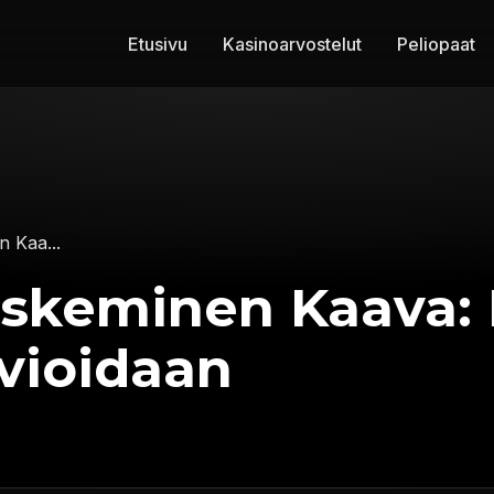
Etusivu
Kasinoarvostelut
Peliopaat
 Kaa...
askeminen Kaava: 
vioidaan