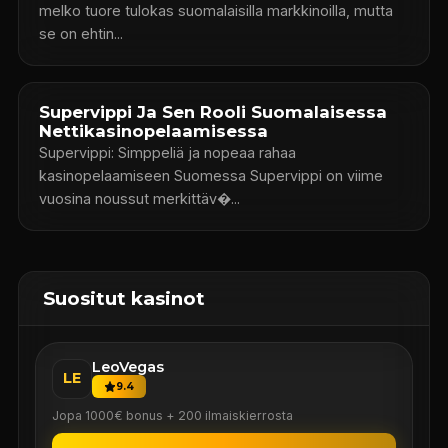
melko tuore tulokas suomalaisilla markkinoilla, mutta
se on ehtin...
Supervippi Ja Sen Rooli Suomalaisessa
Nettikasinopelaamisessa
Supervippi: Simppeliä ja nopeaa rahaa
kasinopelaamiseen Suomessa Supervippi on viime
vuosina noussut merkittäv�...
Suositut kasinot
LeoVegas
LE
9.4
Jopa 1000€ bonus + 200 ilmaiskierrosta