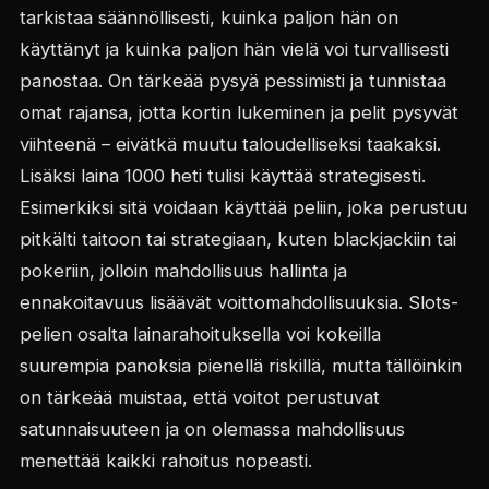
tarkistaa säännöllisesti, kuinka paljon hän on
käyttänyt ja kuinka paljon hän vielä voi turvallisesti
panostaa. On tärkeää pysyä pessimisti ja tunnistaa
omat rajansa, jotta kortin lukeminen ja pelit pysyvät
viihteenä – eivätkä muutu taloudelliseksi taakaksi.
Lisäksi laina 1000 heti tulisi käyttää strategisesti.
Esimerkiksi sitä voidaan käyttää peliin, joka perustuu
pitkälti taitoon tai strategiaan, kuten blackjackiin tai
pokeriin, jolloin mahdollisuus hallinta ja
ennakoitavuus lisäävät voittomahdollisuuksia. Slots-
pelien osalta lainarahoituksella voi kokeilla
suurempia panoksia pienellä riskillä, mutta tällöinkin
on tärkeää muistaa, että voitot perustuvat
satunnaisuuteen ja on olemassa mahdollisuus
menettää kaikki rahoitus nopeasti.