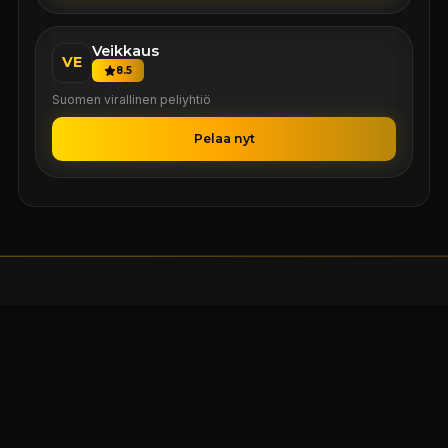
Veikkaus
VE
8.5
Suomen virallinen peliyhtiö
Pelaa nyt
Luotettavakasino
Suomen johtava nettikasino-opas. Tarjoamme
puolueettomia arvosteluja ja ajankohtaista tietoa
nettikasinoista suomalaisille pelaajille.