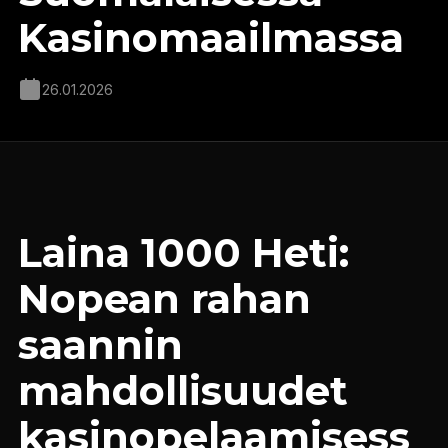
Kasinomaailmassa
26.01.2026
Laina 1000 Heti:
Nopean rahan
saannin
mahdollisuudet
kasinopelaamisess