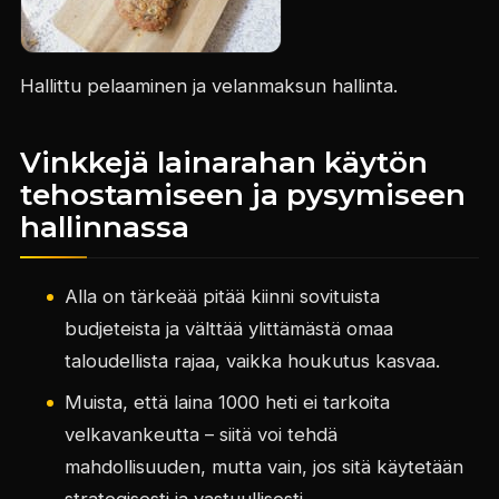
Hallittu pelaaminen ja velanmaksun hallinta.
Vinkkejä lainarahan käytön
tehostamiseen ja pysymiseen
hallinnassa
Alla on tärkeää pitää kiinni sovituista
budjeteista ja välttää ylittämästä omaa
taloudellista rajaa, vaikka houkutus kasvaa.
Muista, että laina 1000 heti ei tarkoita
velkavankeutta – siitä voi tehdä
mahdollisuuden, mutta vain, jos sitä käytetään
strategisesti ja vastuullisesti.