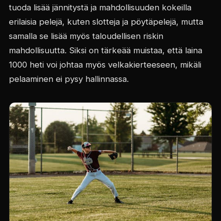
tuoda lisää jännitystä ja mahdollisuuden kokeilla
erilaisia pelejä, kuten slotteja ja pöytäpelejä, mutta
samalla se lisää myös taloudellisen riskin
mahdollisuutta. Siksi on tärkeää muistaa, että laina
1000 heti voi johtaa myös velkakierteeseen, mikäli
pelaaminen ei pysy hallinnassa.