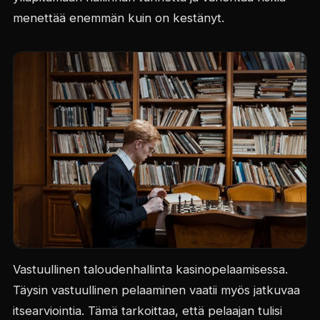
menettää enemmän kuin on kestänyt.
Vastuullinen taloudenhallinta kasinopelaamisessa.
Täysin vastuullinen pelaaminen vaatii myös jatkuvaa
itsearviointia. Tämä tarkoittaa, että pelaajan tulisi