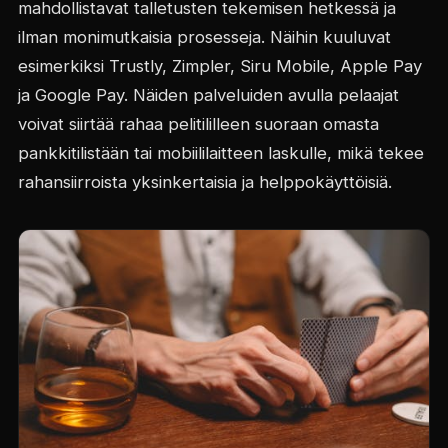
mahdollistavat talletusten tekemisen hetkessä ja
ilman monimutkaisia prosesseja. Näihin kuuluvat
esimerkiksi Trustly, Zimpler, Siru Mobile, Apple Pay
ja Google Pay. Näiden palveluiden avulla pelaajat
voivat siirtää rahaa pelitililleen suoraan omasta
pankkitilistään tai mobiililaitteen laskulle, mikä tekee
rahansiirroista yksinkertaisia ja helppokäyttöisiä.