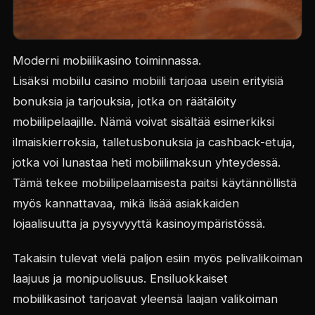
Moderni mobiilikasino toiminnassa.
Lisäksi mobiilu casino mobiili tarjoaa usein erityisiä
bonuksia ja tarjouksia, jotka on räätälöity
mobiilipelaajille. Nämä voivat sisältää esimerkiksi
ilmaiskierroksia, talletusbonuksia ja cashback-etuja,
jotka voi lunastaa heti mobiilimaksun yhteydessä.
Tämä tekee mobiilipelaamisesta paitsi käytännöllistä
myös kannattavaa, mikä lisää asiakkaiden
lojaalisuutta ja pysyvyyttä kasinoympäristössä.
Takaisin tulevat vielä paljon esiin myös pelivalikoiman
laajuus ja monipuolisuus. Ensiluokkaiset
mobiilikasinot tarjoavat yleensä laajan valikoiman