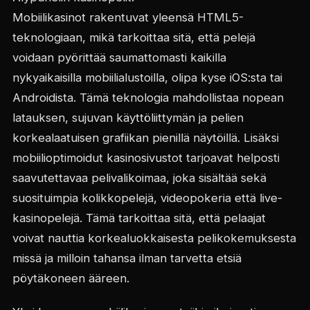
Mobiilikasinot rakentuvat yleensä HTML5-
teknologiaan, mikä tarkoittaa sitä, että pelejä
voidaan pyörittää saumattomasti kaikilla
nykyaikaisilla mobiilialustoilla, olipa kyse iOS:sta tai
Androidista. Tämä teknologia mahdollistaa nopean
latauksen, sujuvan käyttöliittymän ja pelien
korkealaatuisen grafiikan pienillä näytöillä. Lisäksi
mobiilioptimoidut kasinosivustot tarjoavat helposti
saavutettavaa pelivalikoimaa, joka sisältää sekä
suosituimpia kolikkopelejä, videopokeria että live-
kasinopelejä. Tämä tarkoittaa sitä, että pelaajat
voivat nauttia korkealuokkaisesta pelikokemuksesta
missä ja milloin tahansa ilman tarvetta etsiä
pöytäkoneen ääreen.