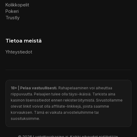
Kolikkopelit
Pokeri
Trustly
Tietoa meistä
Yhteystiedot
18+ | Pelaa vastuullisesti.
Rahapelaaminen voi aiheuttaa
riippuvuutta. Pelaajien tulee olla täysi-ikäisiä. Tarkista aina
kasinon lisenssitiedot ennen rekisteröitymistä. Sivustollamme
olevat linkit voivat olla affiliate-linkkejä, joista saamme
korvauksen. Tämä ei vaikuta arvosteluihimme tai
suosituksiimme.
© 2026 Luotettavakasino.ai. Kaikki oikeudet pidätetään.