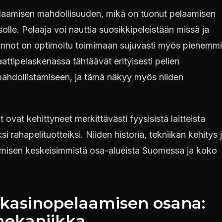
pelaamisen mahdollisuuden, mikä on tuonut pelaamisen
lle. Pelaaja voi nauttia suosikkipeleistään missä ja
minnot on optimoitu toimimaan sujuvasti myös pienemmi
ttipelaskenassa tähtäävät erityisesti pelien
mahdollistamiseen, ja tämä näkyy myös niiden
ovat kehittyneet merkittävästi fyysisistä laitteista
ksi rahapelituotteiksi. Niiden historia, tekniikan kehitys 
aamisen keskeisimmistä osa-alueista Suomessa ja koko
kasinopelaamisen osana:
mekaniikka