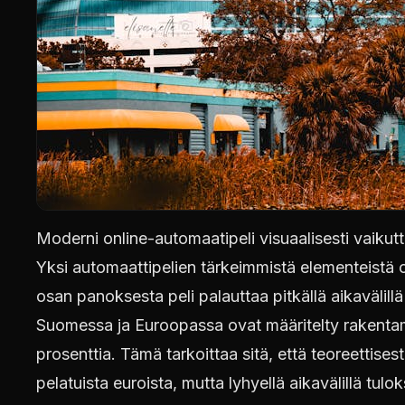
Moderni online-automaatipeli visuaalisesti vaiku
Yksi automaattipelien tärkeimmistä elementeistä o
osan panoksesta peli palauttaa pitkällä aikavälill
Suomessa ja Euroopassa ovat määritelty rakenta
prosenttia. Tämä tarkoittaa sitä, että teoreettises
pelatuista euroista, mutta lyhyellä aikavälillä tul