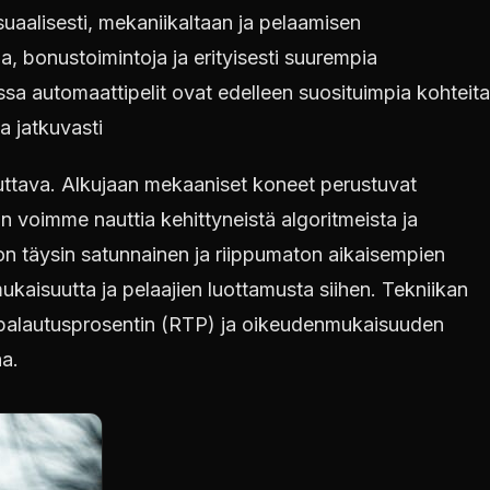
suaalisesti, mekaniikaltaan ja pelaamisen
a, bonustoimintoja ja erityisesti suurempia
ssa automaattipelit ovat edelleen suosituimpia kohteita
a jatkuvasti
uttava. Alkujaan mekaaniset koneet perustuvat
ään voimme nauttia kehittyneistä algoritmeista ja
 on täysin satunnainen ja riippumaton aikaisempien
mukaisuutta ja pelaajien luottamusta siihen. Tekniikan
palautusprosentin (RTP) ja oikeudenmukaisuuden
a.