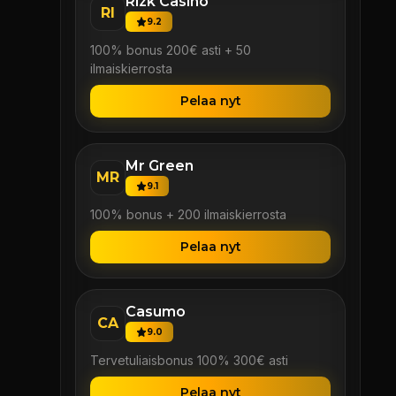
Rizk Casino
RI
9.2
100% bonus 200€ asti + 50
ilmaiskierrosta
Pelaa nyt
Mr Green
MR
9.1
100% bonus + 200 ilmaiskierrosta
Pelaa nyt
Casumo
CA
9.0
Tervetuliaisbonus 100% 300€ asti
Pelaa nyt