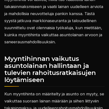
takaisinmaksmiseen ja vaatii lainan uudelleen arviota
ja mahdollisia neuvotteluja pankin kanssa. Tästä
syystä jatkuva markkinaseuranta ja taloudellinen
suunnittelu ovat olennaisia työkaluja, kun mietitään,
kuinka myyntihinta vaikuttaa asuntolainan arvoon ja
saneerausmahdollisuuksiin.
Myyntihinnan vaikutus
asuntolainan hallintaan ja
tulevien rahoitusratkaisujen
löytämiseen
Kun myyntihinta on määritelty ja asunto on myyty, se
vaikuttaa suoraan lainan määrään ja siihen liittyviin
takaisinmaksu- ja uudelleenrahoitusmahdollisuuksiin.