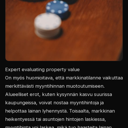
Expert evaluating property value
On myös huomioitava, että markkinatilanne vaikuttaa
merkittävästi myyntihinnan muotoutumiseen.
Alueelliset erot, kuten kysynnän kasvu suurissa
kaupungeissa, voivat nostaa myyntihintoja ja
helpottaa lainan lyhennystä. Toisaalta, markkinan
heikentyessä tai asuntojen hintojen laskiessa,
myyntihinta voi laskea, mikä tuo haasteita lainan