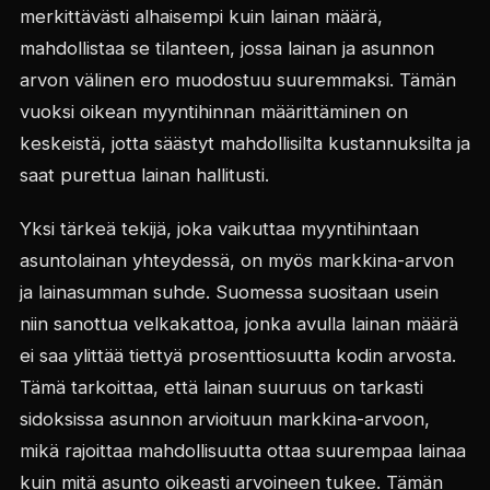
merkittävästi alhaisempi kuin lainan määrä,
mahdollistaa se tilanteen, jossa lainan ja asunnon
arvon välinen ero muodostuu suuremmaksi. Tämän
vuoksi oikean myyntihinnan määrittäminen on
keskeistä, jotta säästyt mahdollisilta kustannuksilta ja
saat purettua lainan hallitusti.
Yksi tärkeä tekijä, joka vaikuttaa myyntihintaan
asuntolainan yhteydessä, on myös markkina-arvon
ja lainasumman suhde. Suomessa suositaan usein
niin sanottua velkakattoa, jonka avulla lainan määrä
ei saa ylittää tiettyä prosenttiosuutta kodin arvosta.
Tämä tarkoittaa, että lainan suuruus on tarkasti
sidoksissa asunnon arvioituun markkina-arvoon,
mikä rajoittaa mahdollisuutta ottaa suurempaa lainaa
kuin mitä asunto oikeasti arvoineen tukee. Tämän