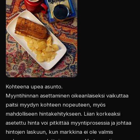
Kohteena upea asunto.
Myyntihinnan asettaminen oikeanlaiseksi vaikuttaa
paitsi myydyn kohteen nopeuteen, myös
mahdolliseen hintakehitykseen. Liian korkeaksi
asetettu hinta voi pitkittää myyntiprosessia ja johtaa
hintojen laskuun, kun markkina ei ole valmis