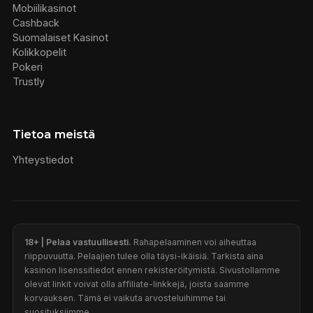
Mobiilikasinot
Cashback
Suomalaiset Kasinot
Kolikkopelit
Pokeri
Trustly
Tietoa meistä
Yhteystiedot
18+ | Pelaa vastuullisesti.
Rahapelaaminen voi aiheuttaa
riippuvuutta. Pelaajien tulee olla täysi-ikäisiä. Tarkista aina
kasinon lisenssitiedot ennen rekisteröitymistä. Sivustollamme
olevat linkit voivat olla affiliate-linkkejä, joista saamme
korvauksen. Tämä ei vaikuta arvosteluihimme tai
suosituksiimme.