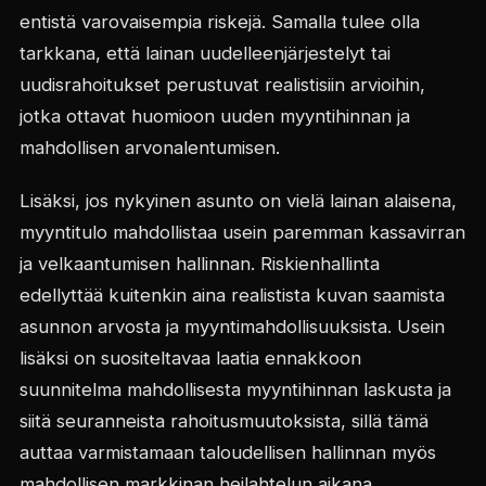
entistä varovaisempia riskejä. Samalla tulee olla
tarkkana, että lainan uudelleenjärjestelyt tai
uudisrahoitukset perustuvat realistisiin arvioihin,
jotka ottavat huomioon uuden myyntihinnan ja
mahdollisen arvonalentumisen.
Lisäksi, jos nykyinen asunto on vielä lainan alaisena,
myyntitulo mahdollistaa usein paremman kassavirran
ja velkaantumisen hallinnan. Riskienhallinta
edellyttää kuitenkin aina realistista kuvan saamista
asunnon arvosta ja myyntimahdollisuuksista. Usein
lisäksi on suositeltavaa laatia ennakkoon
suunnitelma mahdollisesta myyntihinnan laskusta ja
siitä seuranneista rahoitusmuutoksista, sillä tämä
auttaa varmistamaan taloudellisen hallinnan myös
mahdollisen markkinan heilahtelun aikana.