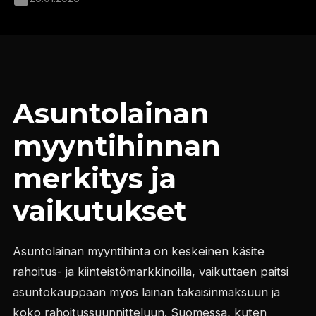
Asuntolainan
myyntihinnan
merkitys ja
vaikutukset
Asuntolainan myyntihinta on keskeinen käsite
rahoitus- ja kiinteistömarkkinoilla, vaikuttaen paitsi
asuntokauppaan myös lainan takaisinmaksuun ja
koko rahoitussuunnitteluun. Suomessa, kuten