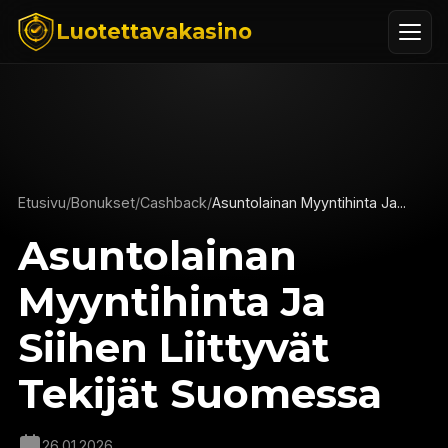
Luotettavakasino
Etusivu
/
Bonukset
/
Cashback
/
Asuntolainan Myyntihinta Ja...
Asuntolainan
Myyntihinta Ja
Siihen Liittyvät
Tekijät Suomessa
26.01.2026