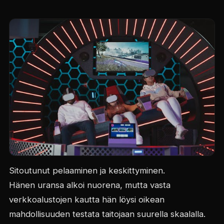
Sitoutunut pelaaminen ja keskittyminen.
Hänen uransa alkoi nuorena, mutta vasta
verkkoalustojen kautta hän löysi oikean
mahdollisuuden testata taitojaan suurella skaalalla.