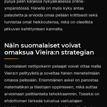
pysyä pelin kärjessä nykyaikaisessa online-
ympäristössä. Hänellä on myös kyky antaa
palautetta ja arvioida omaa peliään kriittisesti sekä
tunnistaa omat heikkoutensa, mikä on oleellista
jatkuvan kehittymisen kannalta.
Näin suomalaiset voivat
omaksua Vieira:n strategian
Suomalaiset nettipokerin pelaajat voivat ottaa mallia
Vieira:n pelityylistä ja soveltaa hänen menetelmiään
omassa pelissään. Ensimmäinen askel on panostaa
matematiikan ja tilastojen oppimiseen, mikä auttaa
arvioimaan pelitilanteita tehokkaammin. Toiseksi on
ehdottoman tärkeää tutustua vastustajien