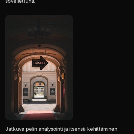
sovellettuna.
Jatkuva pelin analysointi ja itsensä kehittäminen