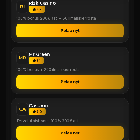
Rizk Casino
RI
9.2
100% bonus 200€ asti + 50 ilmaiskierrosta
Pelaa nyt
Mr Green
MR
9.1
100% bonus + 200 ilmaiskierrosta
Pelaa nyt
Casumo
CA
9.0
Tervetuliaisbonus 100% 300€ asti
Pelaa nyt