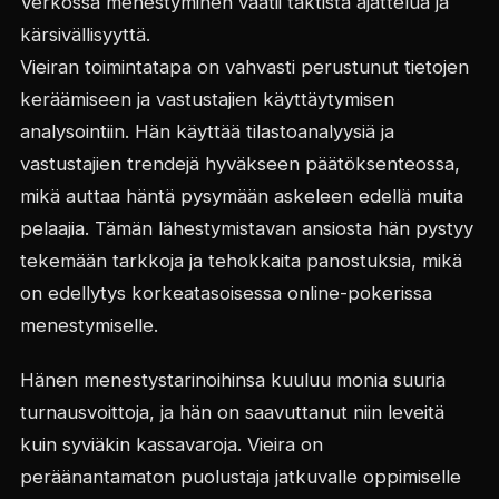
Verkossa menestyminen vaatii taktista ajattelua ja
kärsivällisyyttä.
Vieiran toimintatapa on vahvasti perustunut tietojen
keräämiseen ja vastustajien käyttäytymisen
analysointiin. Hän käyttää tilastoanalyysiä ja
vastustajien trendejä hyväkseen päätöksenteossa,
mikä auttaa häntä pysymään askeleen edellä muita
pelaajia. Tämän lähestymistavan ansiosta hän pystyy
tekemään tarkkoja ja tehokkaita panostuksia, mikä
on edellytys korkeatasoisessa online-pokerissa
menestymiselle.
Hänen menestystarinoihinsa kuuluu monia suuria
turnausvoittoja, ja hän on saavuttanut niin leveitä
kuin syviäkin kassavaroja. Vieira on
peräänantamaton puolustaja jatkuvalle oppimiselle