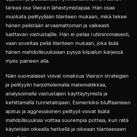
tärkeä osa Vieira:n lähestymistapaa. Hän osaa
muokata pelityyliään tilanteen mukaan, mikä tekee
hänen pelistään arvaamattoman ja vaikeasti
luettavan vastustajille. Hän ei pelaa rutiininomaisesti,
vaan soveltaa peliä tilanteen mukaan, joka lisää
hänen mahdollisuuksiaan pysyä kilpailun kärjessä
myös paineen alla.
Näin suomalaiset voivat omaksua Vieira:n strategian
ja pelityylin harjoittelemalla matematiikkaa,
analysoimalla vastustajien käyttäytymistä ja
kehittämällä tunnetaitojaan. Esimerkiksi bluffaamisen
ajoitus ja aggressiivinen pelityyli voivat lisätä
mahdollisuuksia voittaa suurempia potteja, kun niitä
käytetään oikealla hetkellä ja oikeaan tilanteeseen