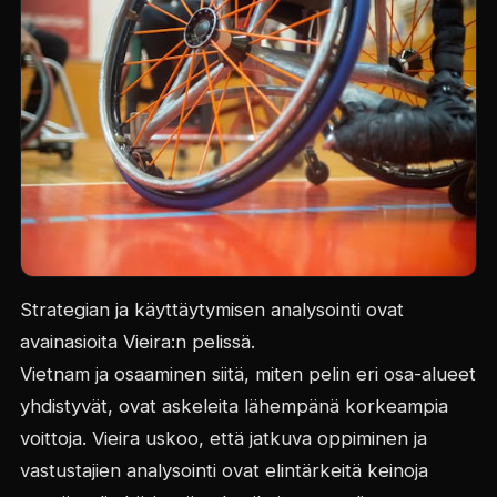
Strategian ja käyttäytymisen analysointi ovat
avainasioita Vieira:n pelissä.
Vietnam ja osaaminen siitä, miten pelin eri osa-alueet
yhdistyvät, ovat askeleita lähempänä korkeampia
voittoja. Vieira uskoo, että jatkuva oppiminen ja
vastustajien analysointi ovat elintärkeitä keinoja