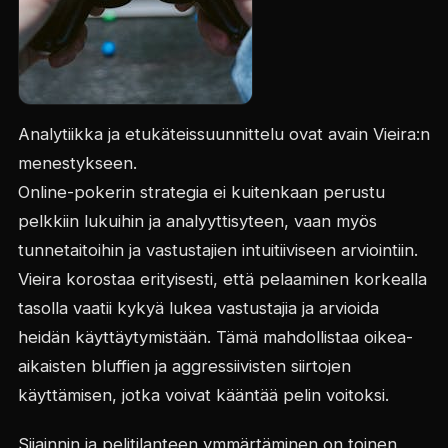
Analytiikka ja etukäteissuunnittelu ovat avain Vieira:n
menestykseen.
Online-pokerin strategia ei kuitenkaan perustu
pelkkiin lukuihin ja analyyttisyteen, vaan myös
tunnetaitoihin ja vastustajien intuitiiviseen arviointiin.
Vieira korostaa erityisesti, että pelaaminen korkealla
tasolla vaatii kykyä lukea vastustajia ja arvioida
heidän käyttäytymistään. Tämä mahdollistaa oikea-
aikaisten bluffien ja aggressiivisten siirtojen
käyttämisen, jotka voivat kääntää pelin voitoksi.
Sijainnin ja pelitilanteen ymmärtäminen on toinen