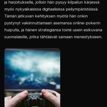
ja harjoitukselle, jolloin hän pysyy kilpailun kärjessä
myös nykyaikaisissa digitaalisissa peliympäristöissä.
Tämän jatkuvan kehityksen myötä hän onkin
pystynyt vakiinnuttamaan asemansa online-pokerin
huipulla, ja hänen strategiansa toimii usein esikuvana
suomalaisille, jotka tähtäävät samaan menestykseen.