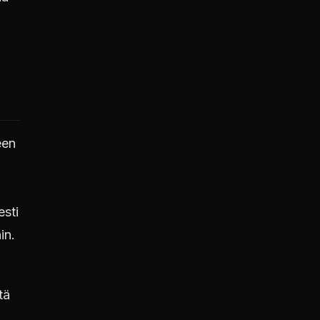
een
esti
in.
tä