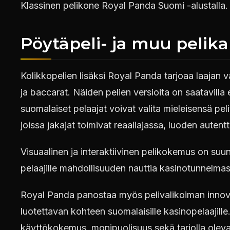
Klassinen pelikone Royal Panda Suomi -alustalla.
Pöytäpeli- ja muu pelik
Kolikkopelien lisäksi Royal Panda tarjoaa laajan va
ja baccarat. Näiden pelien versioita on saatavilla
suomalaiset pelaajat voivat valita mieleisensä pelit
joissa jakajat toimivat reaaliajassa, luoden auten
Visuaalinen ja interaktiivinen pelikokemus on suunn
pelaajille mahdollisuuden nauttia kasinotunnelmasta l
Royal Panda panostaa myös pelivalikoiman innovat
luotettavan kohteen suomalaisille kasinopelaajille
käyttökokemus, monipuolisuus sekä tarjolla olevat