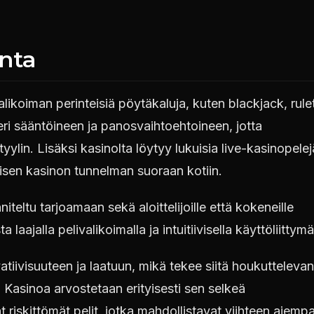
anta
likoiman perinteisiä pöytäkaluja, kuten blackjack, rulet
 eri sääntöineen ja panosvaihtoehtoineen, jotta
yylin. Lisäksi kasinolta löytyy lukuisia live-kasinopelej
ttisen kasinon tunnelman suoraan kotiin.
iteltu tarjoamaan sekä aloittelijoille että kokeneille
aajalla pelivalikoimalla ja intuitiivisella käyttöliittymä
iivisuuteen ja laatuun, mikä tekee siitä houkuttelevan
. Kasinoa arvostetaan erityisesti sen selkeä
 riskittömät pelit, jotka mahdollistavat viihteen aiemp