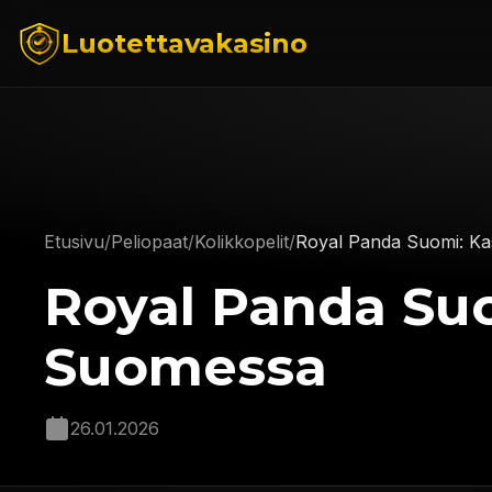
Luotettavakasino
Etusivu
/
Peliopaat
/
Kolikkopelit
/
Royal Panda Suomi: Kas
Royal Panda Suo
Suomessa
26.01.2026