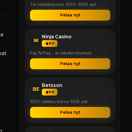
Tervetuliaisbonus 100% 300€ asti
Pelaa nyt
sa
Ninja Casino
NI
8.9
mat
Pay N Play - ei rekisteröitymistä
Pelaa nyt
Betsson
BE
8.8
100% talletus bonus 100€ asti
Pelaa nyt
n