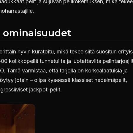
aadukkaat pelit ja sujuvan pelikokemuksen, mikä tekee
oharrastajille.
ja ominaisuudet
rittäin hyvin kuratoitu, mikä tekee siitä suositun erityis
 kolikkopeliä tunnetuilta ja luotettavilta pelintarjoajil
. Tämä varmistaa, että tarjolla on korkealaatuisia ja
 löytyy jotain – olipa kyseessä klassiset hedelmäpelit,
essiiviset jackpot-pelit.