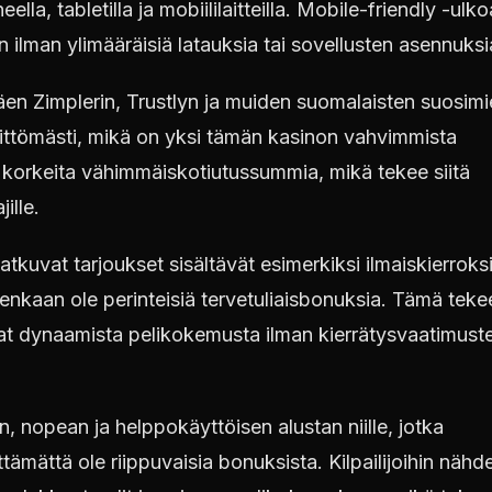
la, tabletilla ja mobiililaitteilla. Mobile-friendly -ulk
 ilman ylimääräisiä latauksia tai sovellusten asennuksi
en Zimplerin, Trustlyn ja muiden suomalaisten suosim
älittömästi, mikä on yksi tämän kasinon vahvimmista
i korkeita vähimmäiskotiutussummia, mikä tekee siitä
ille.
atkuvat tarjoukset sisältävät esimerkiksi ilmaiskierroks
tenkaan ole perinteisiä tervetuliaisbonuksia. Tämä teke
vovat dynaamista pelikokemusta ilman kierrätysvaatimust
 nopean ja helppokäyttöisen alustan niille, jotka
tämättä ole riippuvaisia bonuksista. Kilpailijoihin nähd