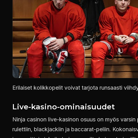
Erilaiset kolikkopelit voivat tarjota runsaasti viih
Live-kasino-ominaisuudet
Ninja casinon live-kasinon osuus on myös varsin 
rulettiin, blackjackiin ja baccarat-peliin. Kokona