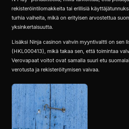
rekisteröintilomakkeita tai erillisiä käyttäjätun
turhia vaiheita, mikä on erityisen arvostettua su
yksinkertaisuutta.
Lisäksi Ninja casinon vahvin myyntivaltti on sen lis
(HKL000413), mikä takaa sen, että toimintaa valvo
Verovapaat voitot ovat samalla suuri etu suomalais
verotusta ja rekisteröitymisen vaivaa.