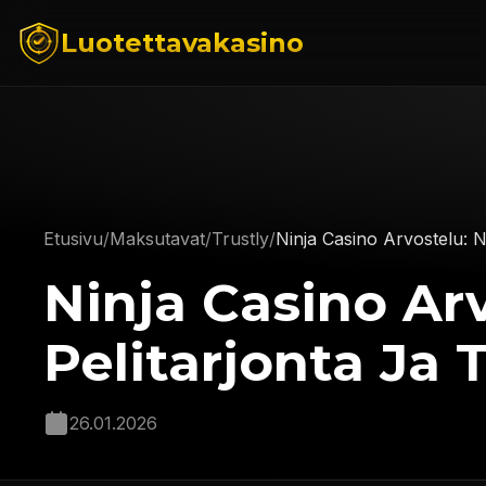
Luotettavakasino
Etusivu
/
Maksutavat
/
Trustly
/
Ninja Casino Arvostelu: N
Ninja Casino Ar
Pelitarjonta Ja 
26.01.2026