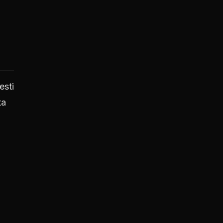
esti
ta