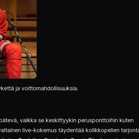
dykettä ja voittomahdollisuuksia.
pätevä, vaikka se keskittyykin perusponttoihin kuten
isvaltainen live-kokemus täydentää kolikkopelien tarjont