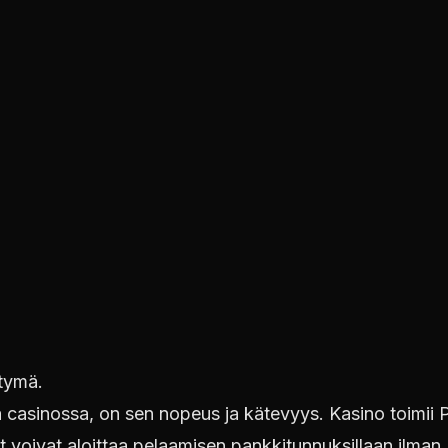
ttymä.
a casinossa, on sen nopeus ja kätevyys. Kasino toimii 
jat voivat aloittaa pelaamisen pankkitunnuksillaan ilman