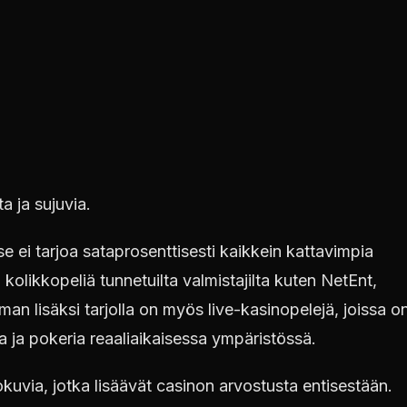
a ja sujuvia.
e ei tarjoa sataprosenttisesti kaikkein kattavimpia
 kolikkopeliä tunnetuilta valmistajilta kuten NetEnt,
man lisäksi tarjolla on myös live-kasinopelejä, joissa o
kia ja pokeria reaaliaikaisessa ympäristössä.
tokuvia, jotka lisäävät casinon arvostusta entisestään.