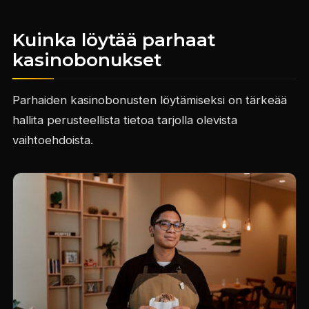
Kuinka löytää parhaat
kasinobonukset
Parhaiden kasinobonusten löytämiseksi on tärkeää
hallita perusteellista tietoa tarjolla olevista
vaihtoehdoista.