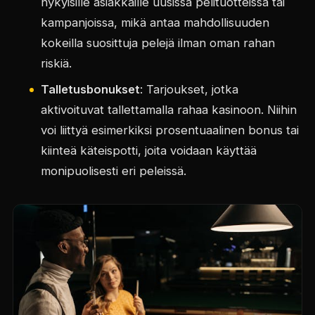
nykyisille asiakkaille uusissa pelituotteissa tai
kampanjoissa, mikä antaa mahdollisuuden
kokeilla suosittuja pelejä ilman oman rahan
riskiä.
Talletusbonukset
: Tarjoukset, jotka
aktivoituvat tallettamalla rahaa kasinoon. Niihin
voi liittyä esimerkiksi prosentuaalinen bonus tai
kiinteä käteispotti, joita voidaan käyttää
monipuolisesti eri peleissä.