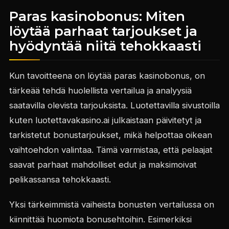
Paras kasinobonus: Miten
löytää parhaat tarjoukset ja
hyödyntää niitä tehokkaasti
Kun tavoitteena on löytää paras kasinobonus, on
tärkeää tehdä huolellista vertailua ja analyysiä
saatavilla olevista tarjouksista. Luotettavilla sivustoilla
kuten luotettavakasino.ai julkaistaan päivitetyt ja
tarkistetut bonustarjoukset, mikä helpottaa oikean
vaihtoehdon valintaa. Tämä varmistaa, että pelaajat
saavat parhaat mahdolliset edut ja maksimoivat
pelikassansa tehokkaasti.
Yksi tärkeimmistä vaiheista bonusten vertailussa on
kiinnittää huomiota bonusehtoihin. Esimerkiksi