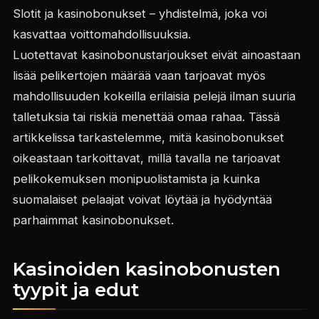
Slotit ja kasinobonukset – yhdistelmä, joka voi
kasvattaa voittomahdollisuuksia.
Luotettavat kasinobonustarjoukset eivät ainoastaan
lisää pelikertojen määrää vaan tarjoavat myös
mahdollisuuden kokeilla erilaisia pelejä ilman suuria
talletuksia tai riskiä menettää omaa rahaa. Tässä
artikkelissa tarkastelemme, mitä kasinobonukset
oikeastaan tarkoittavat, millä tavalla ne tarjoavat
pelikokemuksen monipuolistamista ja kuinka
suomalaiset pelaajat voivat löytää ja hyödyntää
parhaimmat kasinobonukset.
Kasinoiden kasinobonusten
tyypit ja edut