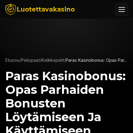
Luotettavakasino
Etusivu
/
Peliopaat
/
Kolikkopelit
/
Paras Kasinobonus: Opas Par...
Paras Kasinobonus:
Opas Parhaiden
Bonusten
Löytämiseen Ja
Käyttämiseen