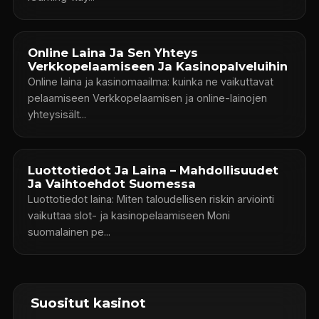
Online Laina Ja Sen Yhteys
Verkkopelaamiseen Ja Kasinopalveluihin
Online laina ja kasinomaailma: kuinka ne vaikuttavat
pelaamiseen Verkkopelaamisen ja online-lainojen
yhteysisält...
Luottotiedot Ja Laina – Mahdollisuudet
Ja Vaihtoehdot Suomessa
Luottotiedot laina: Miten taloudellisen riskin arviointi
vaikuttaa slot- ja kasinopelaamiseen Moni
suomalainen pe...
Suositut kasinot