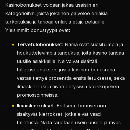
Kasinobonukset voidaan jakaa useisiin eri
kategorioihin, joista jokainen palvelee erilaisia
tarkoituksia ja tarjoaa erilaisia etuja pelaajille.
Yleisimmät bonustyypit ovat:
Tervetulobonukset
: Nämä ovat suosituimpia ja
houkuttelevimpia tarjouksia, joita kasino tarjoaa
uusille asiakkaille. Ne voivat sisältää
talletusbonuksen, jossa kasinon bonusraha
vastaa tiettyä prosenttia ensitalletuksesta, sekä
ilmaiskierroksia aivan erityisissä kolikkopelien
promossoinneissa.
Ilmaiskierrokset
: Erilliseen bonuseroon
sisältyvät kierrokset, jotka eivät vaadi
talletusta. Näitä tarjotaan usein uusille ja myös