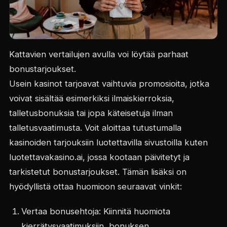
Kattavien vertailujen avulla voi löytää parhaat
bonustarjoukset.
Usein kasinot tarjoavat vaihtuvia promosioita, jotka
voivat sisältää esimerkiksi ilmaiskierroksia,
talletusbonuksia tai jopa käteisetuja ilman
talletusvaatimusta. Voit aloittaa tutustumalla
kasinoiden tarjouksiin luotettavilla sivustoilla kuten
luotettavakasino.ai, jossa kootaan päivitetyt ja
tarkistetut bonustarjoukset. Tämän lisäksi on
hyödyllistä ottaa huomioon seuraavat vinkit:
Vertaa bonusehtoja: Kiinnitä huomiota
kierrätysvaatimuksiin, bonuksen