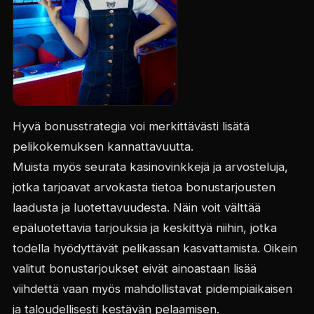
Hyvä bonusstrategia voi merkittävästi lisätä
pelikokemuksen kannattavuutta.
Muista myös seurata kasinovinkkejä ja arvosteluja,
jotka tarjoavat arvokasta tietoa bonustarjousten
laadusta ja luotettavuudesta. Näin voit välttää
epäluotettavia tarjouksia ja keskittyä niihin, jotka
todella hyödyttävät pelikassan kasvattamista. Oikein
valitut bonustarjoukset eivät ainoastaan lisää
viihdettä vaan myös mahdollistavat pidempiaikaisen
ja taloudellisesti kestävän pelaamisen.