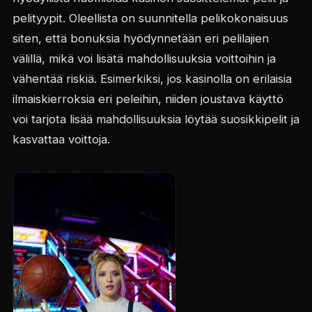
pelityypit. Oleellista on suunnitella pelikokonaisuus
siten, että bonuksia hyödynnetään eri pelilajien
välillä, mikä voi lisätä mahdollisuuksia voittoihin ja
vähentää riskiä. Esimerkiksi, jos kasinolla on erilaisia
ilmaiskierroksia eri peleihin, niiden joustava käyttö
voi tarjota lisää mahdollisuuksia löytää suosikkipelit ja
kasvattaa voittoja.