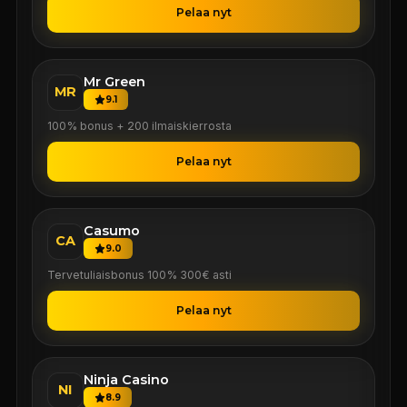
Pelaa nyt
Mr Green
MR
9.1
100% bonus + 200 ilmaiskierrosta
Pelaa nyt
Casumo
CA
9.0
Tervetuliaisbonus 100% 300€ asti
Pelaa nyt
Ninja Casino
NI
8.9