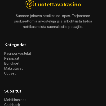
Luotettavakasino
Suomen johtava nettikasino-opas. Tarjoamme
puolueettomia arvosteluja ja ajankohtaista tietoa
nettikasinoista suomalaisille pelaajille.
Kategoriat
Kasinoarvostelut
Peliopaat
Bonukset
Maksutavat
Uutiset
Suositut
Mobiilikasinot
Cashback