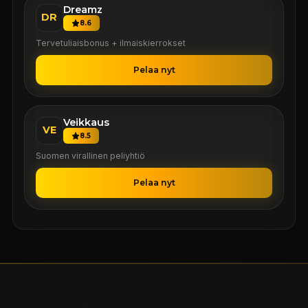
Dreamz
DR
8.6
Tervetuliaisbonus + ilmaiskierrokset
Pelaa nyt
Veikkaus
VE
8.5
Suomen virallinen peliyhtiö
Pelaa nyt