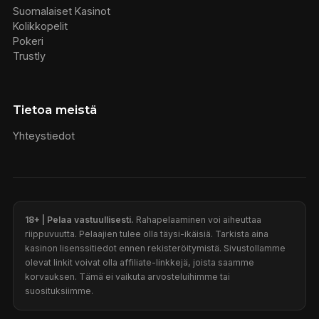
Suomalaiset Kasinot
Kolikkopelit
Pokeri
Trustly
Tietoa meistä
Yhteystiedot
18+ | Pelaa vastuullisesti.
Rahapelaaminen voi aiheuttaa
riippuvuutta. Pelaajien tulee olla täysi-ikäisiä. Tarkista aina
kasinon lisenssitiedot ennen rekisteröitymistä. Sivustollamme
olevat linkit voivat olla affiliate-linkkejä, joista saamme
korvauksen. Tämä ei vaikuta arvosteluihimme tai
suosituksiimme.