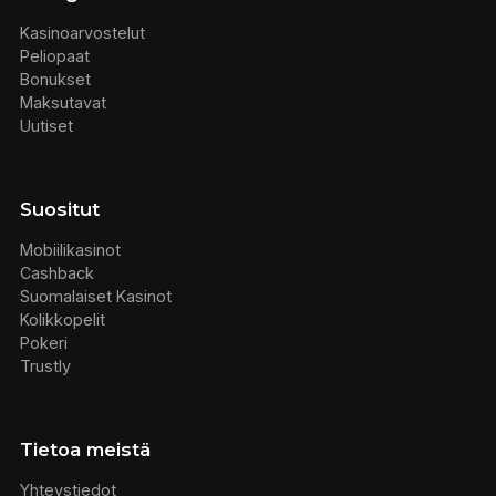
Kasinoarvostelut
Peliopaat
Bonukset
Maksutavat
Uutiset
Suositut
Mobiilikasinot
Cashback
Suomalaiset Kasinot
Kolikkopelit
Pokeri
Trustly
Tietoa meistä
Yhteystiedot