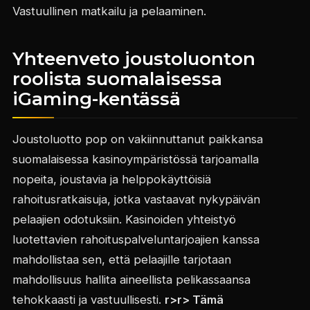
Vastuullinen matkailu ja pelaaminen.
Yhteenveto joustoluonton
roolista suomalaisessa
iGaming-kentässä
Joustoluotto pop on vakiinnuttanut paikkansa
suomalaisessa kasinoympäristössä tarjoamalla
nopeita, joustavia ja helppokäyttöisiä
rahoitusratkaisuja, jotka vastaavat nykypäivän
pelaajien odotuksiin. Kasinoiden yhteistyö
luotettavien rahoituspalveluntarjoajien kanssa
mahdollistaa sen, että pelaajille tarjotaan
mahdollisuus hallita aineellista pelikassaansa
tehokkaasti ja vastuullisesti.
r>
r> Tämä