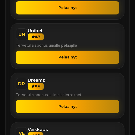
Pelaa nyt
Unibet
UN
8.7
Tervetuliaisbonus uusille pelaajille
Pelaa nyt
Dreamz
DR
8.6
Tervetuliaisbonus + ilmaiskierrokset
Pelaa nyt
Veikkaus
VE