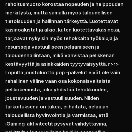
rahoitusmuoto korostaa nopeuden ja helppouden
merkitystä, mutta samalla myös taloudellisen
tietoisuuden ja hallinnan tärkeyttä. Luotettavat
kasinoalustat ja alkio, kuten luotettavakasino.ai,
tarjoavat nykyisin myös tehokkaita työkaluja ja
resursseja vastuulliseen pelaamiseen ja
taloudenhallintaan, mikä vahvistaa peliskenan
kestävyyttä ja asiakkaiden tyytyväisyyttä.
r>
r>
Lopulta joustoluotto pop -palvelut eivät ole vain
rahallinen väline vaan osa kokonaisvaltaista
pelikokemusta, joka yhdistää tehokkuuden,
joustavuuden ja vastuullisuuden. Niiden
tarkoituksena on tukea, ei haitata, pelaajan
taloudellista hyvinvointia ja varmistaa, että
iGaming-aktiviteetit pysyvät viihdyttävinä,