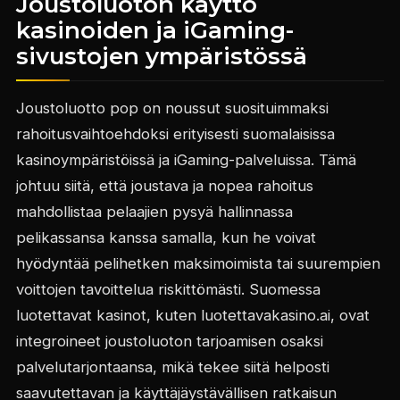
Joustoluoton käyttö
kasinoiden ja iGaming-
sivustojen ympäristössä
Joustoluotto pop on noussut suosituimmaksi
rahoitusvaihtoehdoksi erityisesti suomalaisissa
kasinoympäristöissä ja iGaming-palveluissa. Tämä
johtuu siitä, että joustava ja nopea rahoitus
mahdollistaa pelaajien pysyä hallinnassa
pelikassansa kanssa samalla, kun he voivat
hyödyntää pelihetken maksimoimista tai suurempien
voittojen tavoittelua riskittömästi. Suomessa
luotettavat kasinot, kuten luotettavakasino.ai, ovat
integroineet joustoluoton tarjoamisen osaksi
palvelutarjontaansa, mikä tekee siitä helposti
saavutettavan ja käyttäjäystävällisen ratkaisun