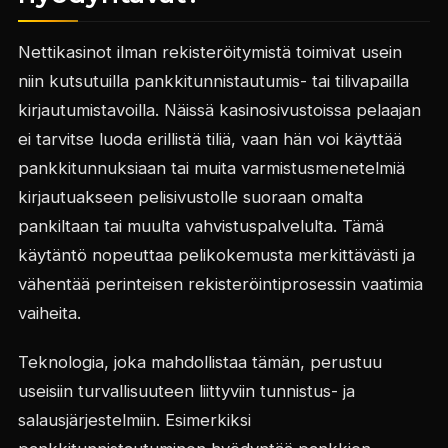
Nettikasinot ilman rekisteröitymistä toimivat usein
niin kutsutuilla pankkitunnistautumis- tai tilivapailla
kirjautumistavoilla. Näissä kasinosivustoissa pelaajan
ei tarvitse luoda erillistä tiliä, vaan hän voi käyttää
pankkitunnuksiaan tai muita varmistusmenetelmiä
kirjautuakseen pelisivustolle suoraan omalta
pankiltaan tai muulta vahvistuspalvelulta. Tämä
käytäntö nopeuttaa pelikokemusta merkittävästi ja
vähentää perinteisen rekisteröintiprosessin vaatimia
vaiheita.
Teknologia, joka mahdollistaa tämän, perustuu
useisiin turvallisuuteen liittyviin tunnistus- ja
salausjärjestelmiin. Esimerkiksi