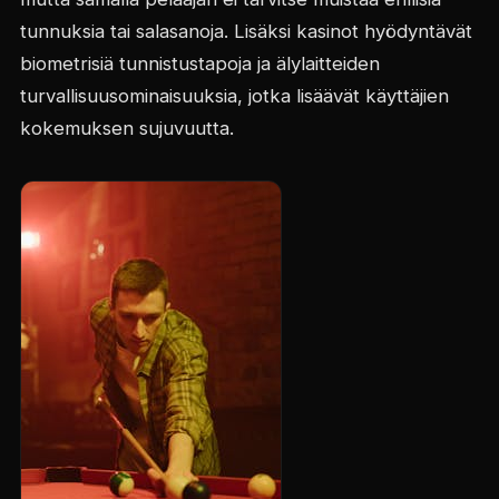
tunnuksia tai salasanoja. Lisäksi kasinot hyödyntävät
biometrisiä tunnistustapoja ja älylaitteiden
turvallisuusominaisuuksia, jotka lisäävät käyttäjien
kokemuksen sujuvuutta.