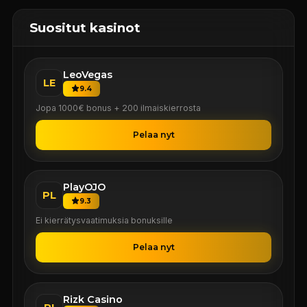
Suositut kasinot
LeoVegas
LE
9.4
Jopa 1000€ bonus + 200 ilmaiskierrosta
Pelaa nyt
PlayOJO
PL
9.3
Ei kierrätysvaatimuksia bonuksille
Pelaa nyt
Rizk Casino