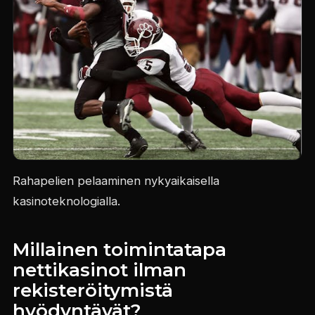
Rahapelien pelaaminen nykyaikaisella
kasinoteknologialla.
Millainen toimintatapa
nettikasinot ilman
rekisteröitymistä
hyödyntävät?