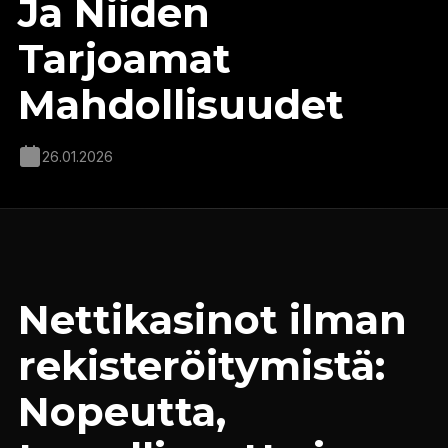
Ja Niiden
Tarjoamat
Mahdollisuudet
26.01.2026
Nettikasinot ilman
rekisteröitymistä:
Nopeutta,