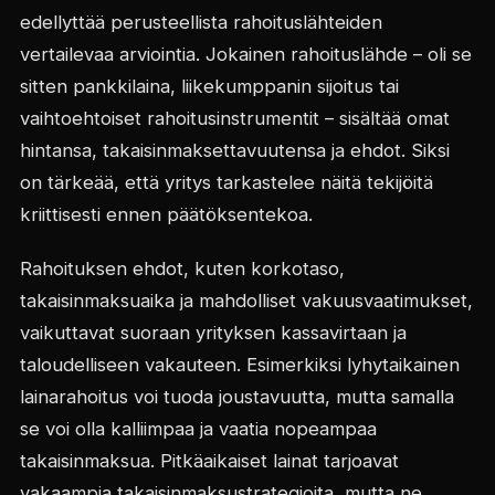
edellyttää perusteellista rahoituslähteiden
vertailevaa arviointia. Jokainen rahoituslähde – oli se
sitten pankkilaina, liikekumppanin sijoitus tai
vaihtoehtoiset rahoitusinstrumentit – sisältää omat
hintansa, takaisinmaksettavuutensa ja ehdot. Siksi
on tärkeää, että yritys tarkastelee näitä tekijöitä
kriittisesti ennen päätöksentekoa.
Rahoituksen ehdot, kuten korkotaso,
takaisinmaksuaika ja mahdolliset vakuusvaatimukset,
vaikuttavat suoraan yrityksen kassavirtaan ja
taloudelliseen vakauteen. Esimerkiksi lyhytaikainen
lainarahoitus voi tuoda joustavuutta, mutta samalla
se voi olla kalliimpaa ja vaatia nopeampaa
takaisinmaksua. Pitkäaikaiset lainat tarjoavat
vakaampia takaisinmaksustrategioita, mutta ne