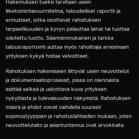
Hakemuksen tueksi tarvitaan usein
liiketoimintasuunnitelma, taloudelliset raportit ja
ennusteet, jotka osoittavat rahoituksen
tarpeellisuuden ja kyvyn palauttaa lainat tai tuottaa
odotettu tuotto. Säännönmukainen ja tarkka
talousraportointi auttaa myös rahoittajia arvioimaan
yrityksen kykyä hoitaa velvoitteet.
Rahoituksen hakemiseen liittyvät usein neuvottelut
ja dokumentaatioprosessit, joissa on olennaista
esittää selkeä ja uskottava kuva yrityksen
nykytilasta ja tulevaisuuden näkymistä. Rahoituksen
määrä ja ehdot voivat vaihdella suuresti
sopimustyyppien ja rahoituslähteiden mukaan, joten
neuvottelutaito ja asiantuntemus ovat arvokkaita.