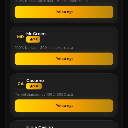
100% bonus 200€ asti + 50 ilmaiskierrosta
Pelaa nyt
Mr Green
MR
9.1
100% bonus + 200 ilmaiskierrosta
Pelaa nyt
Casumo
CA
9.0
Tervetuliaisbonus 100% 300€ asti
Pelaa nyt
Ninja Casino