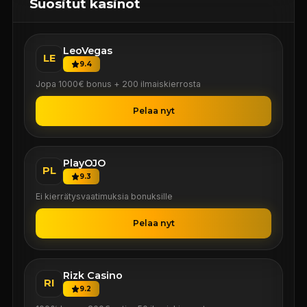
Suositut kasinot
LeoVegas
LE
9.4
Jopa 1000€ bonus + 200 ilmaiskierrosta
Pelaa nyt
PlayOJO
PL
9.3
Ei kierrätysvaatimuksia bonuksille
Pelaa nyt
Rizk Casino
RI
9.2