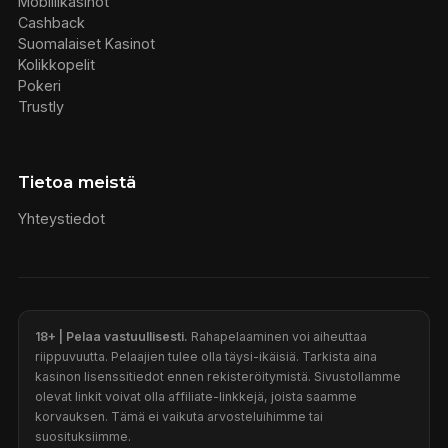
Mobiilikasinot
Cashback
Suomalaiset Kasinot
Kolikkopelit
Pokeri
Trustly
Tietoa meistä
Yhteystiedot
18+ | Pelaa vastuullisesti.
Rahapelaaminen voi aiheuttaa
riippuvuutta. Pelaajien tulee olla täysi-ikäisiä. Tarkista aina
kasinon lisenssitiedot ennen rekisteröitymistä. Sivustollamme
olevat linkit voivat olla affiliate-linkkejä, joista saamme
korvauksen. Tämä ei vaikuta arvosteluihimme tai
suosituksiimme.