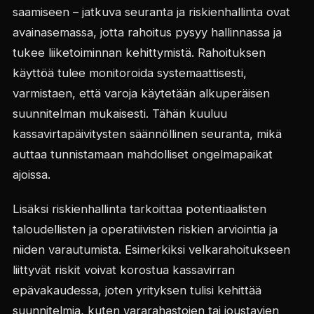
saamiseen – jatkuva seuranta ja riskienhallinta ovat
avainasemassa, jotta rahoitus pysyy hallinnassa ja
tukee liiketoiminnan kehittymistä. Rahoituksen
käyttöä tulee monitoroida systemaattisesti,
varmistaen, että varoja käytetään alkuperäisen
suunnitelman mukaisesti. Tähän kuuluu
kassavirtapäivitysten säännöllinen seuranta, mikä
auttaa tunnistamaan mahdolliset ongelmapaikat
ajoissa.
Lisäksi riskienhallinta tarkoittaa potentiaalisten
taloudellisten ja operatiivisten riskien arviointia ja
niiden varautumista. Esimerkiksi velkarahoitukseen
liittyvät riskit voivat korostua kassavirran
epävakaudessa, joten yrityksen tulisi kehittää
suunnitelmia, kuten vararahastojen tai joustavien