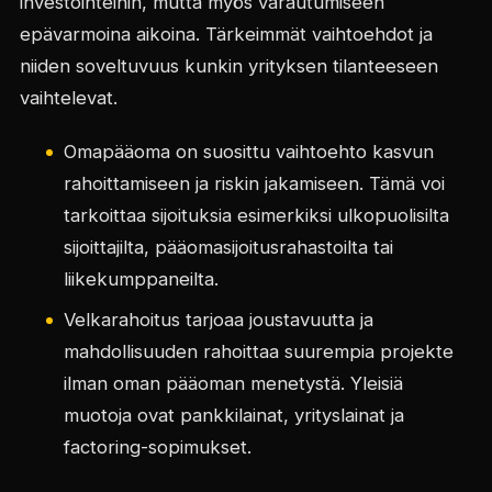
investointeihin, mutta myös varautumiseen
epävarmoina aikoina. Tärkeimmät vaihtoehdot ja
niiden soveltuvuus kunkin yrityksen tilanteeseen
vaihtelevat.
Omapääoma on suosittu vaihtoehto kasvun
rahoittamiseen ja riskin jakamiseen. Tämä voi
tarkoittaa sijoituksia esimerkiksi ulkopuolisilta
sijoittajilta, pääomasijoitusrahastoilta tai
liikekumppaneilta.
Velkarahoitus tarjoaa joustavuutta ja
mahdollisuuden rahoittaa suurempia projekte
ilman oman pääoman menetystä. Yleisiä
muotoja ovat pankkilainat, yrityslainat ja
factoring-sopimukset.