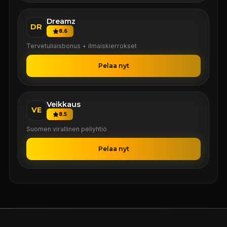
Dreamz
DR
8.6
Tervetuliaisbonus + ilmaiskierrokset
Pelaa nyt
Veikkaus
VE
8.5
Suomen virallinen peliyhtiö
Pelaa nyt