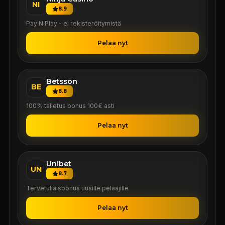
NI
8.9
Pay N Play - ei rekisteröitymistä
Pelaa nyt
Betsson
BE
8.8
100% talletus bonus 100€ asti
Pelaa nyt
Unibet
UN
8.7
Tervetuliaisbonus uusille pelaajille
Pelaa nyt