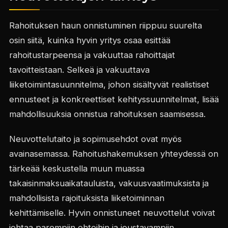
Rahoituksen haun onnistuminen riippuu suurelta
osin siitä, kuinka hyvin yritys osaa esittää
rahoitustarpeensa ja vakuuttaa rahoittajat
tavoitteistaan. Selkeä ja vakuuttava
liiketoimintasuunnitelma, johon sisältyvät realistiset
ennusteet ja konkreettiset kehityssuunnitelmat, lisää
mahdollisuuksia onnistua rahoituksen saamisessa.
Neuvottelutaito ja sopimusehdot ovat myös
avainasemassa. Rahoitushakemuksen yhteydessä on
tärkeää keskustella muun muassa
takaisinmaksuaikatauluista, vakuusvaatimuksista ja
mahdollisista rajoituksista liiketoiminnan
kehittämiselle. Hyvin onnistuneet neuvottelut voivat
johtaa parempiin ehtoihin ja joustavampiin