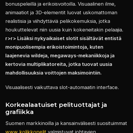
bonuspeleillä ja erikoisvoitoilla. Visuaalinen ilme,
animaatiot ja 3D-elementit luovat uskomattoman
realistisia ja viihdyttäviä pelikokemuksia, jotka
houkuttelevat niin uusia kuin kokeneitakin pelaajia.
r>
r> Lisäksi nykyaikaiset slotit sisältävät entistä
monipuolisempia erikoistoimintoja, kuten
laajenevia wildeja, megaways-mekaniikkoja ja
kertovia multiplikatoreita, jotka tuovat uusia
mahdollisuuksia voittojen maksimointiin.
Visuaalisesti vaikuttava slot-automaatin interface.
Korkealaatuiset pelituottajat ja
grafiikka
Suomen markkinoilla ja kansainvälisesti suosituimmat
www kolikkopelit
valmistuvat johtavien