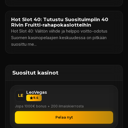
Hot Slot 40: Tutustu Suosituimpiin 40
Rivin Fruitti-rahapokaslotteihin
Hot Slot 40: Välitön viihde ja helppo voitto-odotus
Suomen kasinopelaajien keskuudessa on pitkään
suosittu me...
Suositut kasinot
LeoVegas
LE
9.4
Jopa 1000€ bonus + 200 ilmaiskierrosta
Pelaa nyt