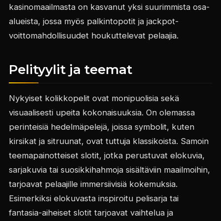
kasinomaailmasta on kasvanut yksi suurimmista osa-
alueista, jossa myös palkintopotit ja jackpot-
voittomahdollisuudet houkuttelevat pelaajia.
Pelityylit ja teemat
Nykyiset kolikkopelit ovat monipuolisia sekä
visuaalisesti upeita kokonaisuuksia. On olemassa
perinteisiä hedelmäpelejä, joissa symbolit, kuten
kirsikat ja sitruunat, ovat tuttuja klassikoista. Samoin
teemapainotteiset slotit, jotka perustuvat elokuvia,
sarjakuvia tai suosikkihahmoja sisältäviin maailmoihin,
tarjoavat pelaajille immersiivisiä kokemuksia.
Esimerkiksi elokuvasta inspiroitu pelisarja tai
fantasia-aiheiset slotit tarjoavat vaihtelua ja