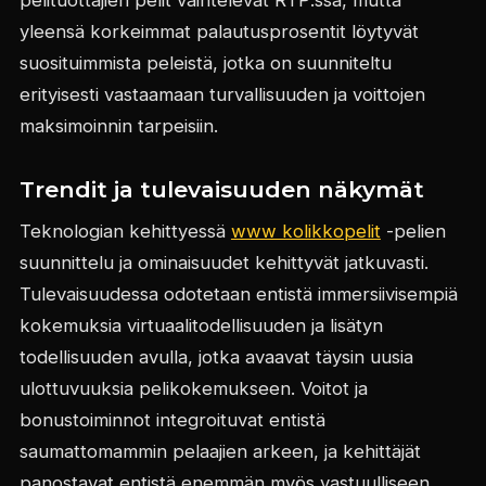
pelituottajien pelit vaihtelevat RTP:ssa, mutta
yleensä korkeimmat palautusprosentit löytyvät
suosituimmista peleistä, jotka on suunniteltu
erityisesti vastaamaan turvallisuuden ja voittojen
maksimoinnin tarpeisiin.
Trendit ja tulevaisuuden näkymät
Teknologian kehittyessä
www kolikkopelit
-pelien
suunnittelu ja ominaisuudet kehittyvät jatkuvasti.
Tulevaisuudessa odotetaan entistä immersiivisempiä
kokemuksia virtuaalitodellisuuden ja lisätyn
todellisuuden avulla, jotka avaavat täysin uusia
ulottuvuuksia pelikokemukseen. Voitot ja
bonustoiminnot integroituvat entistä
saumattomammin pelaajien arkeen, ja kehittäjät
panostavat entistä enemmän myös vastuulliseen