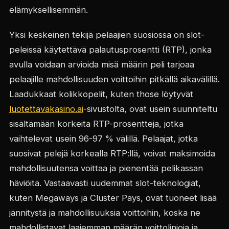
elämyksellisemmän.
Yksi keskeinen tekijä pelaajien suosiossa on slot-
peleissä käytettävä palautusprosentti (RTP), jonka
avulla voidaan arvioida misä määrin peli tarjoaa
pelaajille mahdollisuuden voittoihin pitkällä aikavälillä.
Laadukkaat kolikkopelit, kuten those löytyvät
luotettavakasino.ai
-sivustolta, ovat usein suunniteltu
sisältämään korkeita RTP-prosentteja, jotka
vaihtelevat usein 96-97 % välillä. Pelaajat, jotka
suosivat pelejä korkealla RTP:llä, voivat maksimoida
mahdollisuutensa voittaa ja pienentää pelikassan
häviöitä. Vastaavasti uudemmat slot-teknologiat,
kuten Megaways ja Cluster Pays, ovat tuoneet lisää
jännitystä ja mahdollisuuksia voittoihin, koska ne
mahdollistavat laajemman määrän voittolinjoja ja