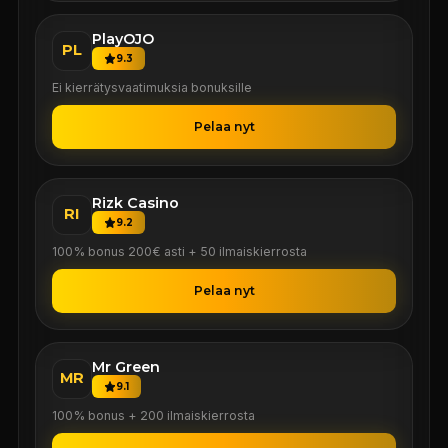
PlayOJO
PL
9.3
Ei kierrätysvaatimuksia bonuksille
Pelaa nyt
Rizk Casino
RI
9.2
100% bonus 200€ asti + 50 ilmaiskierrosta
Pelaa nyt
Mr Green
MR
9.1
100% bonus + 200 ilmaiskierrosta