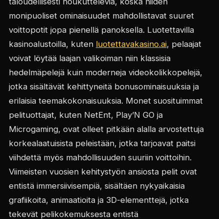
taloudellisesti houkuttelevia, koska niiden
monipuoliset ominaisuudet mahdollistavat suuret
voittopotit jopa pienellä panoksella. Luotettavilla
kasinoalustoilla, kuten
luotettavakasino.ai
, pelaajat
voivat löytää laajan valikoiman niin klassisia
hedelmäpelejä kuin moderneja videokolikkopelejä,
jotka sisältävät kehittyneitä bonusominaisuuksia ja
erilaisia teemakokonaisuuksia. Monet suosituimmat
pelituottajat, kuten NetEnt, Play’N GO ja
Microgaming, ovat olleet pitkään alalla arvostettuja
korkealaatuisista peleistään, jotka tarjoavat paitsi
viihdettä myös mahdollisuuden suuriin voittoihin.
Viimeisten vuosien kehitystyön ansiosta pelit ovat
entistä immersiivisempiä, sisältäen nykyaikaisia
grafiikoita, animaatioita ja 3D-elementtejä, jotka
tekevät pelikokemuksesta entistä