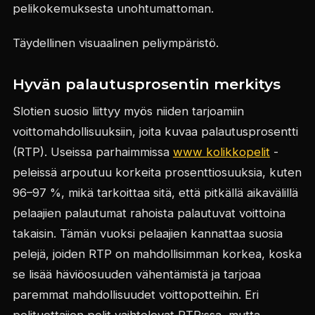
pelikokemuksesta unohtumattoman.
Täydellinen visuaalinen peliympäristö.
Hyvän palautusprosentin merkitys
Slotien suosio liittyy myös niiden tarjoamiin
voittomahdollisuuksiin, joita kuvaa palautusprosentti
(RTP). Useissa parhaimmissa
www kolikkopelit
-
peleissä arpoutuu korkeita prosenttiosuuksia, kuten
96–97 %, mikä tarkoittaa sitä, että pitkällä aikavälillä
pelaajien palautumat rahoista palautuvat voittoina
takaisin. Tämän vuoksi pelaajien kannattaa suosia
pelejä, joiden RTP on mahdollisimman korkea, koska
se lisää häviöosuuden vähentämistä ja tarjoaa
paremmat mahdollisuudet voittopotteihin. Eri