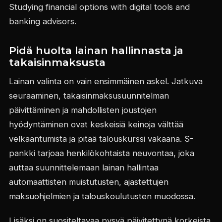
Studying financial options with digital tools and
banking advisors.
Pidä huolta lainan hallinnasta ja
takaisinmaksusta
Lainan valinta on vain ensimmäinen askel. Jatkuva
seuraaminen, takaisinmaksusuunnitelman
päivittäminen ja mahdollisten joustojen
hyödyntäminen ovat keskeisiä keinoja välttää
velkaantumista ja pitää talouskurssi vakaana. S-
pankki tarjoaa henkilökohtaista neuvontaa, joka
auttaa suunnittelemaan lainan hallintaa
automaattisten muistutusten, ajastettujen
maksuohjelmien ja talouskoulutusten muodossa.
Lisäksi on suositeltavaa pysyä päivitettynä korkeista