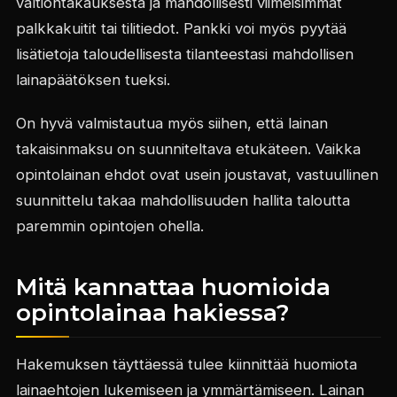
valtiontakauksesta ja mahdollisesti viimeisimmät
palkkakuitit tai tilitiedot. Pankki voi myös pyytää
lisätietoja taloudellisesta tilanteestasi mahdollisen
lainapäätöksen tueksi.
On hyvä valmistautua myös siihen, että lainan
takaisinmaksu on suunniteltava etukäteen. Vaikka
opintolainan ehdot ovat usein joustavat, vastuullinen
suunnittelu takaa mahdollisuuden hallita taloutta
paremmin opintojen ohella.
Mitä kannattaa huomioida
opintolainaa hakiessa?
Hakemuksen täyttäessä tulee kiinnittää huomiota
lainaehtojen lukemiseen ja ymmärtämiseen. Lainan