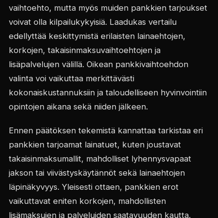
vaihtoehto, mutta myös muiden pankkien tarjoukset
voivat olla kilpailukykyisiä. Laadukas vertailu
edellyttää keskittymistä erilaisten lainaehtojen,
korkojen, takaisinmaksuvaihtoehtojen ja
lisäpalvelujen välillä. Oikean pankkivaihtoehdon
valinta voi vaikuttaa merkittävästi
kokonaiskustannuksiin ja taloudelliseen hyvinvointiin
opintojen aikana sekä niiden jälkeen.
Ennen päätöksen tekemistä kannattaa tarkistaa eri
pankkien tarjoamat lainatuet, kuten joustavat
takaisinmaksumallit, mahdolliset lyhennysvapaat
jakson tai viivästyskäytännöt sekä lainaehtojen
läpinäkyvyys. Yleisesti ottaen, pankkien erot
vaikuttavat eniten korkojen, mahdollisten
lisämaksujen ja palveluiden saatavuuden kautta.