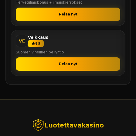
Tervetuliaisbonus + ilmaiskierrokset
Pelaa nyt
Veikkaus
VE
8.5
Suomen virallinen peliyhtiö
Pelaa nyt
Luotettavakasino