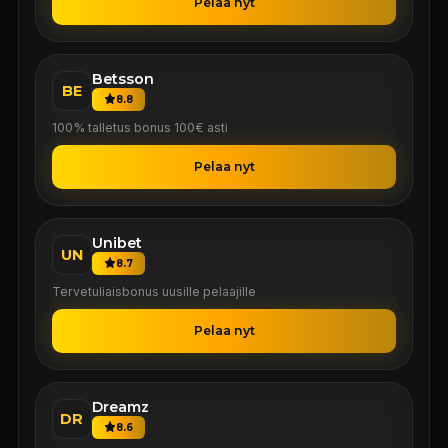
Pelaa nyt
Betsson
BE
8.8
100% talletus bonus 100€ asti
Pelaa nyt
Unibet
UN
8.7
Tervetuliaisbonus uusille pelaajille
Pelaa nyt
Dreamz
DR
8.6