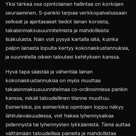
Yksi tärkeä osa opintolainan hallintaa on korkojen
seuraaminen. S-pankki tarjoaa verkkopalvelussaan
selkeät ja ajantasaiset tiedot lainan koroista,
takaisinmaksusuunnitelmista ja mahdollisista
lisäkuluista. Näin voit pysyä kartalla siitä, kuinka
paljon lainasta lopulta kertyy kokonaiskustannuksia,
ja suunnitella oikein taloutesi kehityksen kanssa.
Hyvä tapa säästää ja vähentää lainan
kokonaiskustannuksia on myös muuttaa
takaisinmaksusuunnitelmaa co-ordinoinnissa pankin
kanssa, mikäli taloudellinen tilanne muuttuu.
Esimerkiksi, jos esimerkiksi opintojen loppu näkyy
lähitulevaisuudessa, voit hakea lyhennysaikaa
pidennystä tai lyhennysten lykkäämistä. Tämä auttaa
välttämään taloudellisia paineita ja mahdollistaa