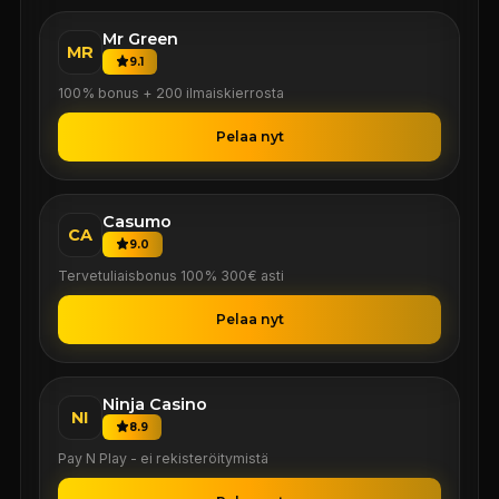
Mr Green
MR
9.1
100% bonus + 200 ilmaiskierrosta
Pelaa nyt
Casumo
CA
9.0
Tervetuliaisbonus 100% 300€ asti
Pelaa nyt
Ninja Casino
NI
8.9
Pay N Play - ei rekisteröitymistä