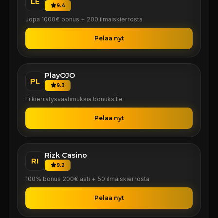
LE
9.4
Jopa 1000€ bonus + 200 ilmaiskierrosta
Pelaa nyt
PlayOJO
PL
9.3
Ei kierrätysvaatimuksia bonuksille
Pelaa nyt
Rizk Casino
RI
9.2
100% bonus 200€ asti + 50 ilmaiskierrosta
Pelaa nyt