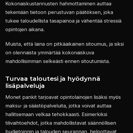
Kokonaiskustannusten hahmottaminen auttaa
tekemään tietoon perustuvan päätöksen, joka
tukee taloudellista tasapainoa ja vähentää stressiä
opintojen aikana.
Muista, että laina on pitkäaikainen sitoumus, ja siksi
on olennaista ymmärtää kokonaiskuva
mahdollisimman selkeästi ennen sitoutumista.
Turvaa taloutesi ja hyödynnä
lisäpalveluja
Monet pankit tarjoavat opintolainojen lisäksi myös
maksu- ja säästöpalveluita, jotka voivat auttaa
hallitsemaan velkaa tehokkaasti. Esimerkiksi
tilivaihtoehdot, jotka mahdollistavat säännöllisen
budjetoinnin ja talouden seurannan, helpottavat