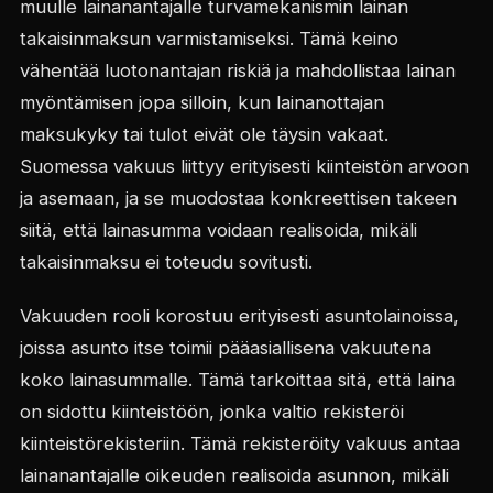
muulle lainanantajalle turvamekanismin lainan
takaisinmaksun varmistamiseksi. Tämä keino
vähentää luotonantajan riskiä ja mahdollistaa lainan
myöntämisen jopa silloin, kun lainanottajan
maksukyky tai tulot eivät ole täysin vakaat.
Suomessa vakuus liittyy erityisesti kiinteistön arvoon
ja asemaan, ja se muodostaa konkreettisen takeen
siitä, että lainasumma voidaan realisoida, mikäli
takaisinmaksu ei toteudu sovitusti.
Vakuuden rooli korostuu erityisesti asuntolainoissa,
joissa asunto itse toimii pääasiallisena vakuutena
koko lainasummalle. Tämä tarkoittaa sitä, että laina
on sidottu kiinteistöön, jonka valtio rekisteröi
kiinteistörekisteriin. Tämä rekisteröity vakuus antaa
lainanantajalle oikeuden realisoida asunnon, mikäli