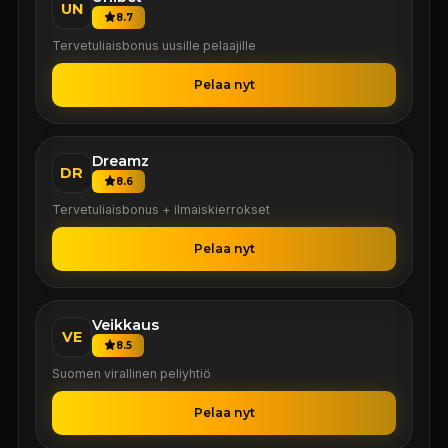
UN
8.7
Tervetuliaisbonus uusille pelaajille
Pelaa nyt
Dreamz
DR
8.6
Tervetuliaisbonus + ilmaiskierrokset
Pelaa nyt
Veikkaus
VE
8.5
Suomen virallinen peliyhtiö
Pelaa nyt