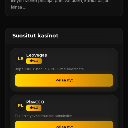
liittyen Monet pelaajat pohtivat usein, kuinka paljon
lainaa ...
Suositut kasinot
LeoVegas
LE
9.4
Jopa 1000€ bonus + 200 ilmaiskierrosta
Pelaa nyt
PlayOJO
PL
9.3
Ei kierrätysvaatimuksia bonuksille
Pelaa nyt