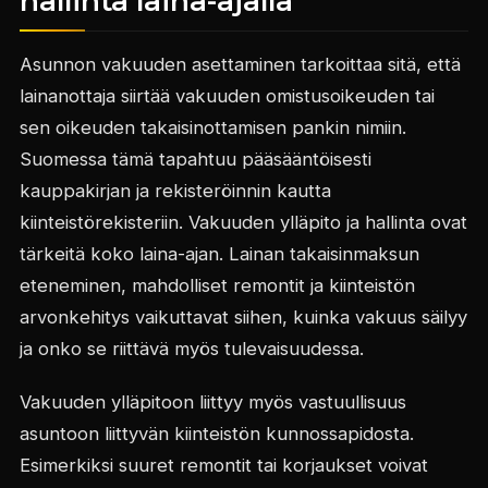
hallinta laina-ajalla
Asunnon vakuuden asettaminen tarkoittaa sitä, että
lainanottaja siirtää vakuuden omistusoikeuden tai
sen oikeuden takaisinottamisen pankin nimiin.
Suomessa tämä tapahtuu pääsääntöisesti
kauppakirjan ja rekisteröinnin kautta
kiinteistörekisteriin. Vakuuden ylläpito ja hallinta ovat
tärkeitä koko laina-ajan. Lainan takaisinmaksun
eteneminen, mahdolliset remontit ja kiinteistön
arvonkehitys vaikuttavat siihen, kuinka vakuus säilyy
ja onko se riittävä myös tulevaisuudessa.
Vakuuden ylläpitoon liittyy myös vastuullisuus
asuntoon liittyvän kiinteistön kunnossapidosta.
Esimerkiksi suuret remontit tai korjaukset voivat