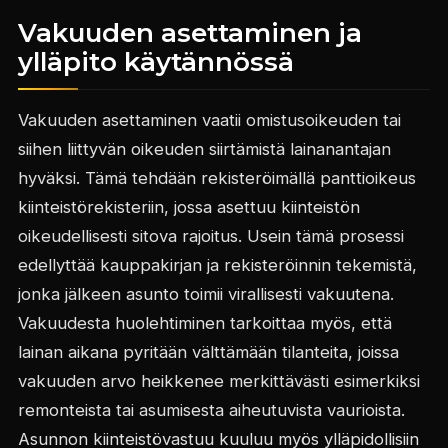
Vakuuden asettaminen ja
ylläpito käytännössä
Vakuuden asettaminen vaatii omistusoikeuden tai
siihen liittyvän oikeuden siirtämistä lainanantajan
hyväksi. Tämä tehdään rekisteröimällä panttioikeus
kiinteistörekisteriin, jossa asettuu kiinteistön
oikeudellisesti sitova rajoitus. Usein tämä prosessi
edellyttää kauppakirjan ja rekisteröinnin tekemistä,
jonka jälkeen asunto toimii virallisesti vakuutena.
Vakuudesta huolehtiminen tarkoittaa myös, että
lainan aikana pyritään välttämään tilanteita, joissa
vakuuden arvo heikkenee merkittävästi esimerkiksi
remonteista tai asumisesta aiheutuvista vaurioista.
Asunnon kiinteistövastuu kuuluu myös ylläpidollisiin