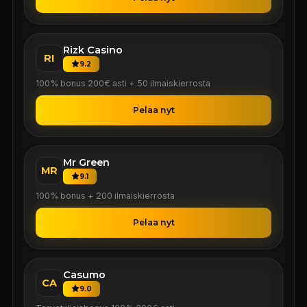
Rizk Casino
RI
9.2
100% bonus 200€ asti + 50 ilmaiskierrosta
Pelaa nyt
Mr Green
MR
9.1
100% bonus + 200 ilmaiskierrosta
Pelaa nyt
Casumo
CA
9.0