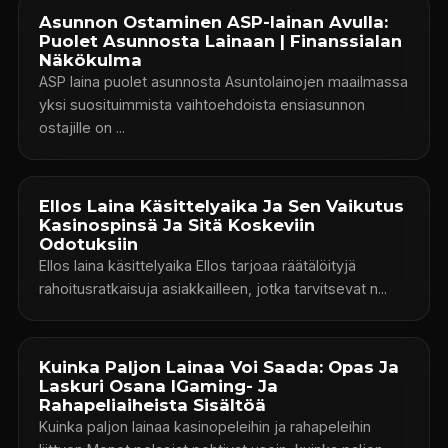
Asunnon Ostaminen ASP-lainan Avulla:
Puolet Asunnosta Lainaan | Finanssialan
Näkökulma
ASP laina puolet asunnosta Asuntolainojen maailmassa
yksi suosituimmista vaihtoehdoista ensiasunnon
ostajille on ...
Ellos Laina Käsittelyaika Ja Sen Vaikutus
Kasinospinsä Ja Sitä Koskeviin
Odotuksiin
Ellos laina käsittelyaika Ellos tarjoaa räätälöityjä
rahoitusratkaisuja asiakkailleen, jotka tarvitsevat n...
Kuinka Paljon Lainaa Voi Saada: Opas Ja
Laskuri Osana IGaming- Ja
Rahapeliaiheista Sisältöä
Kuinka paljon lainaa kasinopeleihin ja rahapeleihin