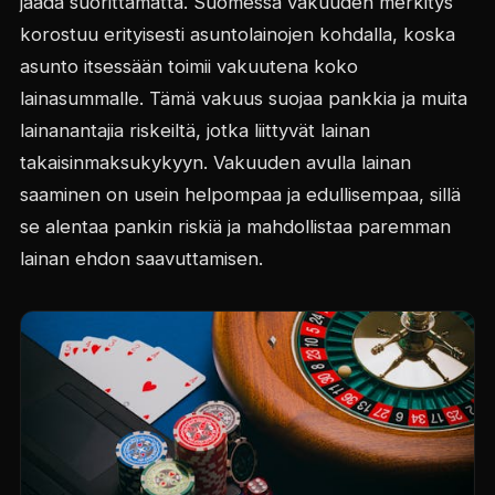
jäädä suorittamatta. Suomessa vakuuden merkitys
korostuu erityisesti asuntolainojen kohdalla, koska
asunto itsessään toimii vakuutena koko
lainasummalle. Tämä vakuus suojaa pankkia ja muita
lainanantajia riskeiltä, jotka liittyvät lainan
takaisinmaksukykyyn. Vakuuden avulla lainan
saaminen on usein helpompaa ja edullisempaa, sillä
se alentaa pankin riskiä ja mahdollistaa paremman
lainan ehdon saavuttamisen.