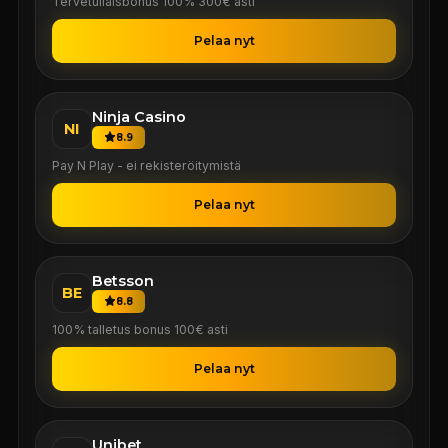
Tervetuliaisbonus 100% 300€ asti
Pelaa nyt
Ninja Casino
NI
8.9
Pay N Play - ei rekisteröitymistä
Pelaa nyt
Betsson
BE
8.8
100% talletus bonus 100€ asti
Pelaa nyt
Unibet