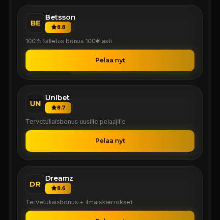
Betsson
BE
8.8
100% talletus bonus 100€ asti
Pelaa nyt
Unibet
UN
8.7
Tervetuliaisbonus uusille pelaajille
Pelaa nyt
Dreamz
DR
8.6
Tervetuliaisbonus + ilmaiskierrokset