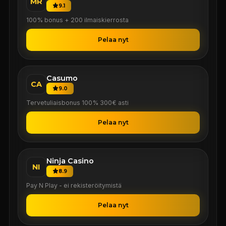
MR
9.1
100% bonus + 200 ilmaiskierrosta
Pelaa nyt
Casumo
CA
9.0
Tervetuliaisbonus 100% 300€ asti
Pelaa nyt
Ninja Casino
NI
8.9
Pay N Play - ei rekisteröitymistä
Pelaa nyt