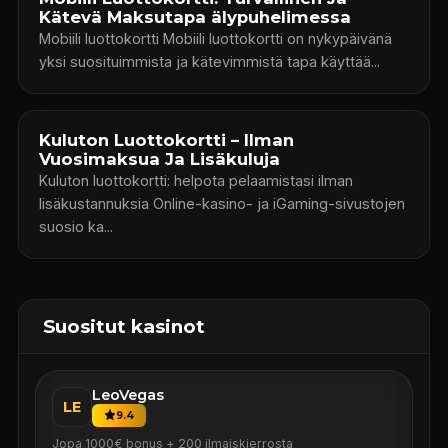
Kätevä Maksutapa älypuhelimessa
Mobiili luottokortti Mobiili luottokortti on nykypäivänä
yksi suosituimmista ja kätevimmistä tapa käyttää...
Kuluton Luottokortti – Ilman
Vuosimaksua Ja Lisäkuluja
Kuluton luottokortti: helpota pelaamistasi ilman
lisäkustannuksia Online-kasino- ja iGaming-sivustojen
suosio ka...
Suositut kasinot
LeoVegas
LE
9.4
Jopa 1000€ bonus + 200 ilmaiskierrosta