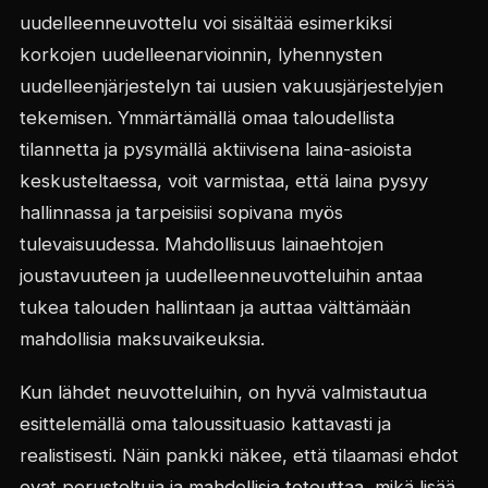
uudelleenneuvottelu voi sisältää esimerkiksi
korkojen uudelleenarvioinnin, lyhennysten
uudelleenjärjestelyn tai uusien vakuusjärjestelyjen
tekemisen. Ymmärtämällä omaa taloudellista
tilannetta ja pysymällä aktiivisena laina-asioista
keskusteltaessa, voit varmistaa, että laina pysyy
hallinnassa ja tarpeisiisi sopivana myös
tulevaisuudessa. Mahdollisuus lainaehtojen
joustavuuteen ja uudelleenneuvotteluihin antaa
tukea talouden hallintaan ja auttaa välttämään
mahdollisia maksuvaikeuksia.
Kun lähdet neuvotteluihin, on hyvä valmistautua
esittelemällä oma taloussituasio kattavasti ja
realistisesti. Näin pankki näkee, että tilaamasi ehdot
ovat perusteltuja ja mahdollisia toteuttaa, mikä lisää