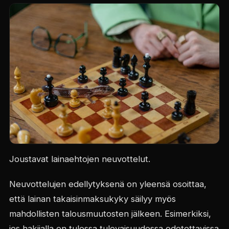
Joustavat lainaehtojen neuvottelut.
Neuvottelujen edellytyksenä on yleensä osoittaa,
että lainan takaisinmaksukyky säilyy myös
mahdollisten talousmuutosten jälkeen. Esimerkiksi,
jos hakijalla on tulossa tulevaisuudessa odotettavissa