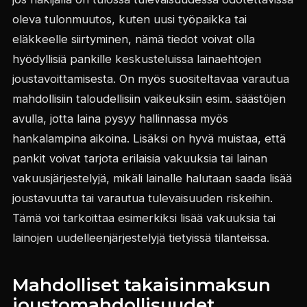
oleva tulonmuutos, kuten uusi työpaikka tai
eläkkeelle siirtyminen, nämä tiedot voivat olla
hyödyllisiä pankille keskusteluissa lainaehtojen
joustavoittamisesta. On myös suositeltavaa varautua
mahdollisiin taloudellisiin vaikeuksiin esim. säästöjen
avulla, jotta laina pysyy hallinnassa myös
hankalampina aikoina. Lisäksi on hyvä muistaa, että
pankit voivat tarjota erilaisia vakuuksia tai lainan
vakuusjärjestelyjä, mikäli lainalle halutaan saada lisää
joustavuutta tai varautua tulevaisuuden riskeihin.
Tämä voi tarkoittaa esimerkiksi lisää vakuuksia tai
lainojen uudelleenjärjestelyjä tietyissä tilanteissa.
Mahdolliset takaisinmaksun
joustomahdollisuudet