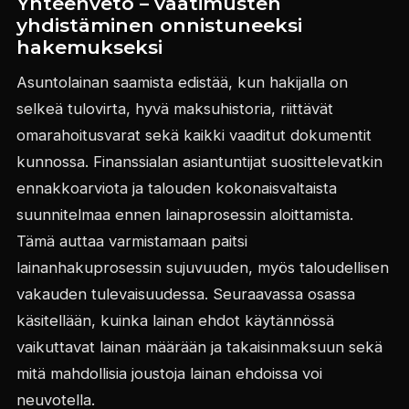
Yhteenveto – vaatimusten
yhdistäminen onnistuneeksi
hakemukseksi
Asuntolainan saamista edistää, kun hakijalla on
selkeä tulovirta, hyvä maksuhistoria, riittävät
omarahoitusvarat sekä kaikki vaaditut dokumentit
kunnossa. Finanssialan asiantuntijat suosittelevatkin
ennakkoarviota ja talouden kokonaisvaltaista
suunnitelmaa ennen lainaprosessin aloittamista.
Tämä auttaa varmistamaan paitsi
lainanhakuprosessin sujuvuuden, myös taloudellisen
vakauden tulevaisuudessa. Seuraavassa osassa
käsitellään, kuinka lainan ehdot käytännössä
vaikuttavat lainan määrään ja takaisinmaksuun sekä
mitä mahdollisia joustoja lainan ehdoissa voi
neuvotella.