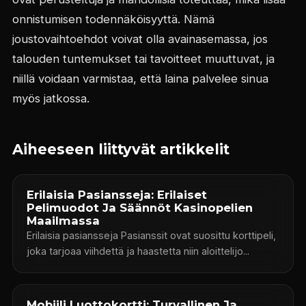
onnistumisen todennäköisyyttä. Nämä
joustovaihtoehdot voivat olla avainasemassa, jos
talouden tuntemukset tai tavoitteet muuttuvat, ja
niillä voidaan varmistaa, että laina palvelee sinua
myös jatkossa.
Aiheeseen liittyvät artikkelit
Erilaisia Pasiansseja: Erilaiset
Pelimuodot Ja Säännöt Kasinopelien
Maailmassa
Erilaisia pasiansseja Pasianssit ovat suosittu korttipeli,
joka tarjoaa viihdettä ja haastetta niin aloittelijo...
Mobiili Luottokortti: Turvallinen Ja