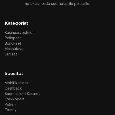
nettikasinoista suomalaisille pelaajille.
Kategoriat
Kasinoarvostelut
Peliopaat
Bonukset
Maksutavat
Uutiset
Suositut
Mobiilikasinot
Cashback
Suomalaiset Kasinot
Kolikkopelit
Pokeri
Trustly