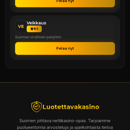
Pelaa nyt
Veikkaus
VE
8.5
Suomen virallinen peliyhtiö
Pelaa nyt
Luotettavakasino
Suomen johtava nettikasino-opas. Tarjoamme
puolueettomia arvosteluja ja ajankohtaista tietoa