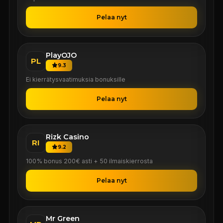
Pelaa nyt
PlayOJO
PL
9.3
Ei kierrätysvaatimuksia bonuksille
Pelaa nyt
Rizk Casino
RI
9.2
100% bonus 200€ asti + 50 ilmaiskierrosta
Pelaa nyt
Mr Green