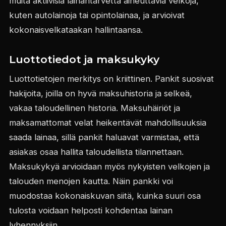
muita aktiivisia lainantarvetta aiheuttavia velkoja,
kuten autolainoja tai opintolainaa, ja arvioivat
kokonaisvelkataakan hallintaansa.
Luottotiedot ja maksukyky
Luottotietojen merkitys on kriittinen. Pankit suosivat
hakijoita, joilla on hyvä maksuhistoria ja selkeä,
vakaa taloudellinen historia. Maksuhäiriöt ja
maksamattomat velat heikentävät mahdollisuuksia
saada lainaa, sillä pankit haluavat varmistaa, että
asiakas osaa hallita taloudellista tilannettaan.
Maksukykyä arvioidaan myös nykyisten velkojen ja
talouden menojen kautta. Näin pankki voi
muodostaa kokonaiskuvan siitä, kuinka suuri osa
tulosta voidaan helposti kohdentaa lainan
lyhennyksiin.