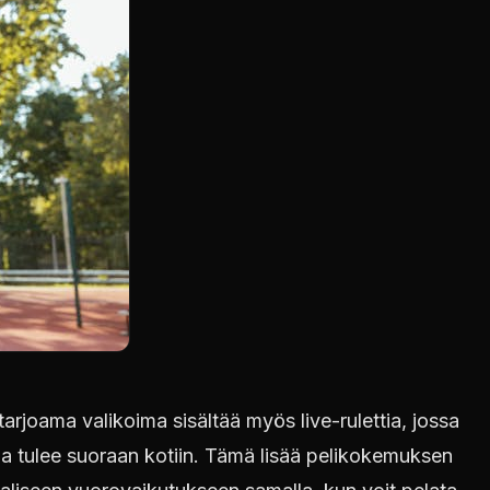
arjoama valikoima sisältää myös live-rulettia, jossa
a tulee suoraan kotiin. Tämä lisää pelikokemuksen