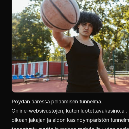
Pöydän ääressä pelaamisen tunnelma.
Online-websivustojen, kuten luotettavakasino.ai, t
oikean jakajan ja aidon kasinoympäristön tunnelm