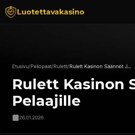
Luotettavakasino
Etusivu
/
Peliopaat
/
Ruletti
/
Rulett Kasinon Säännöt J...
Rulett Kasinon 
Pelaajille
26.01.2026