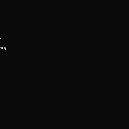
n
taa,