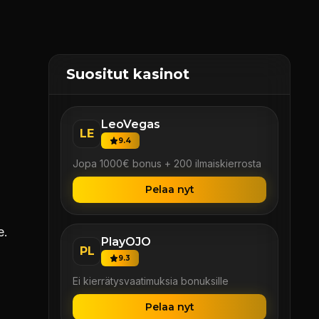
Suositut kasinot
LeoVegas
LE
9.4
Jopa 1000€ bonus + 200 ilmaiskierrosta
Pelaa nyt
e.
PlayOJO
PL
9.3
Ei kierrätysvaatimuksia bonuksille
Pelaa nyt