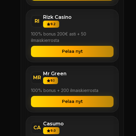
Rizk Casino
RI
9.2
100% bonus 200€ asti + 50
ilmaiskierrosta
Pelaa nyt
Mr Green
MR
9.1
100% bonus + 200 ilmaiskierrosta
Pelaa nyt
Casumo
CA
9.0