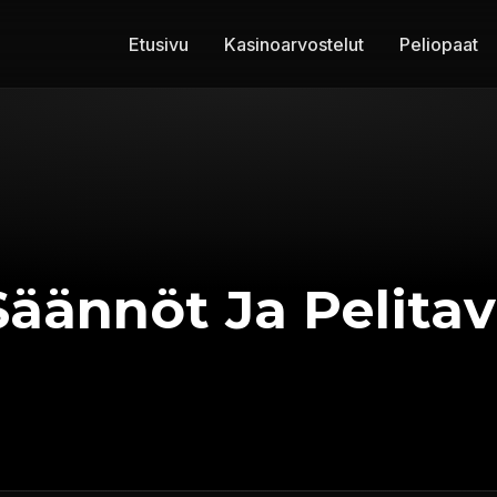
Etusivu
Kasinoarvostelut
Peliopaat
Säännöt Ja Pelitav