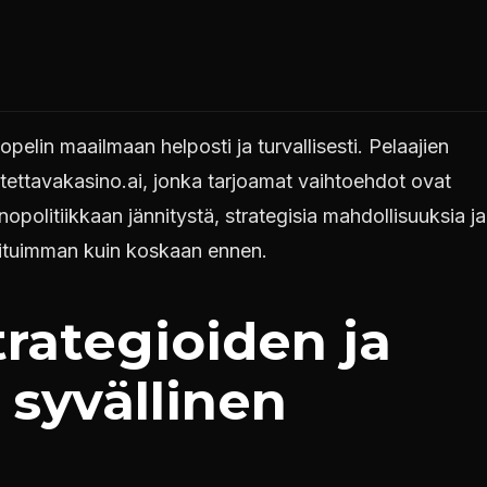
pelin maailmaan helposti ja turvallisesti. Pelaajien
otettavakasino.ai, jonka tarjoamat vaihtoehdot ovat
asinopolitiikkaan jännitystä, strategisia mahdollisuuksia ja
osituimman kuin koskaan ennen.
trategioiden ja
 syvällinen