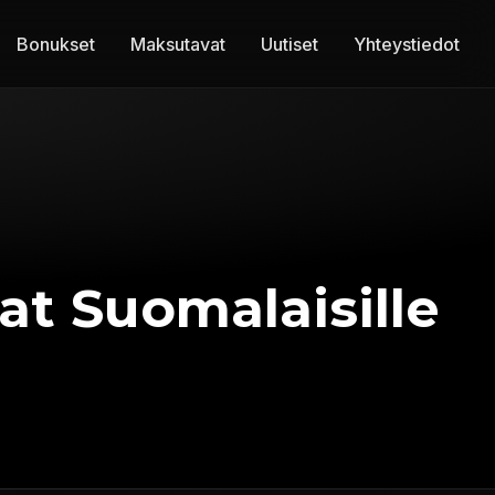
Bonukset
Maksutavat
Uutiset
Yhteystiedot
at Suomalaisille