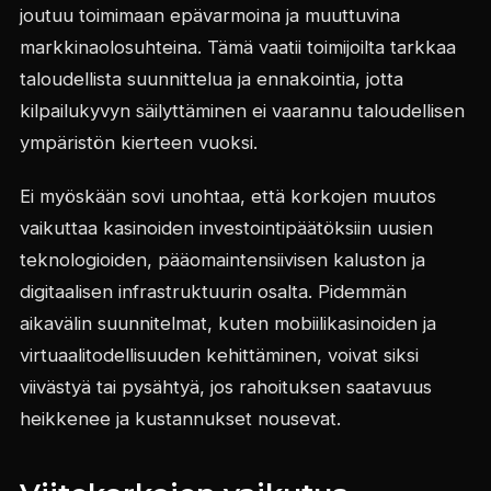
joutuu toimimaan epävarmoina ja muuttuvina
markkinaolosuhteina. Tämä vaatii toimijoilta tarkkaa
taloudellista suunnittelua ja ennakointia, jotta
kilpailukyvyn säilyttäminen ei vaarannu taloudellisen
ympäristön kierteen vuoksi.
Ei myöskään sovi unohtaa, että korkojen muutos
vaikuttaa kasinoiden investointipäätöksiin uusien
teknologioiden, pääomaintensiivisen kaluston ja
digitaalisen infrastruktuurin osalta. Pidemmän
aikavälin suunnitelmat, kuten mobiilikasinoiden ja
virtuaalitodellisuuden kehittäminen, voivat siksi
viivästyä tai pysähtyä, jos rahoituksen saatavuus
heikkenee ja kustannukset nousevat.