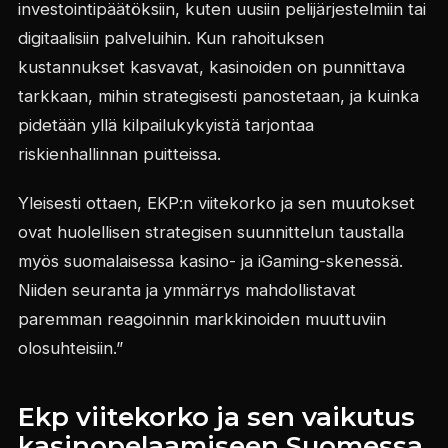
investointipäätöksiin, kuten uusiin pelijärjestelmiin tai
digitaalisiin palveluihin. Kun rahoituksen
kustannukset kasvavat, kasinoiden on punnittava
tarkkaan, mihin strategisesti panostetaan, ja kuinka
pidetään yllä kilpailukykyistä tarjontaa
riskienhallinnan puitteissa.
Yleisesti ottaen, EKP:n viitekorko ja sen muutokset
ovat huolellisen strategisen suunnittelun taustalla
myös suomalaisessa kasino- ja iGaming-skenessä.
Niiden seuranta ja ymmärrys mahdollistavat
paremman reagoinnin markkinoiden muuttuviin
olosuhteisiin.”
Ekp viitekorko ja sen vaikutus
kasinopelaamiseen Suomessa