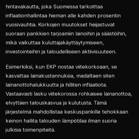
hintavakautta, joka Suomessa tarkoittaa
inflaationhallintaa hieman alle kahden prosentin
vuosivauhtia. Korkojen muutokset heijastuvat
suoraan pankkien tarjoamiin lainoihin ja säästöihin,
mikä vaikuttaa kuluttajakäyttäytymiseen,
investointeihin ja taloudelliseen aktiivisuuteen.
Esimerkiksi, kun EKP nostaa viitekorkoaan, se
kasvattaa lainakustannuksia, madaltaen siten
lainanottohalukkuutta ja hilliten inflaatiota.
Vastaavasti lasku viitekorossa rohkaisee lainanottoa,
elvyttäen talouskasvua ja kulutusta. Tämä
järjestelmä mahdollistaa keskuspankille tehokkaan
keinon hallita talouden lämpötilaa ilman suoria
julkisia toimenpiteitä.