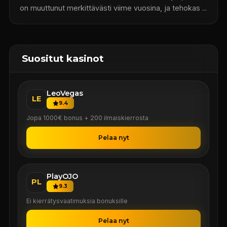
on muuttunut merkittävästi viime vuosina, ja tehokas ...
Suositut kasinot
LeoVegas
LE
9.4
Jopa 1000€ bonus + 200 ilmaiskierrosta
Pelaa nyt
PlayOJO
PL
9.3
Ei kierrätysvaatimuksia bonuksille
Pelaa nyt