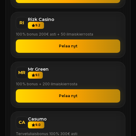
Rizk Casino
RI
9.2
100% bonus 200€ asti + 50 ilmaiskierrosta
Pelaa nyt
Mr Green
MR
9.1
100% bonus + 200 ilmaiskierrosta
Pelaa nyt
Casumo
CA
9.0
Tervetuliaisbonus 100% 300€ asti