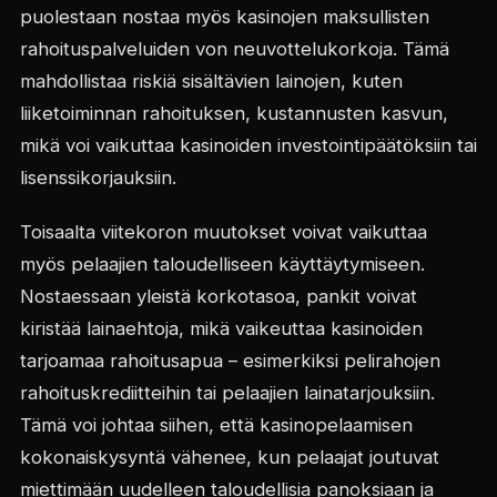
puolestaan nostaa myös kasinojen maksullisten
rahoituspalveluiden von neuvottelukorkoja. Tämä
mahdollistaa riskiä sisältävien lainojen, kuten
liiketoiminnan rahoituksen, kustannusten kasvun,
mikä voi vaikuttaa kasinoiden investointipäätöksiin tai
lisenssikorjauksiin.
Toisaalta viitekoron muutokset voivat vaikuttaa
myös pelaajien taloudelliseen käyttäytymiseen.
Nostaessaan yleistä korkotasoa, pankit voivat
kiristää lainaehtoja, mikä vaikeuttaa kasinoiden
tarjoamaa rahoitusapua – esimerkiksi pelirahojen
rahoituskrediitteihin tai pelaajien lainatarjouksiin.
Tämä voi johtaa siihen, että kasinopelaamisen
kokonaiskysyntä vähenee, kun pelaajat joutuvat
miettimään uudelleen taloudellisia panoksiaan ja