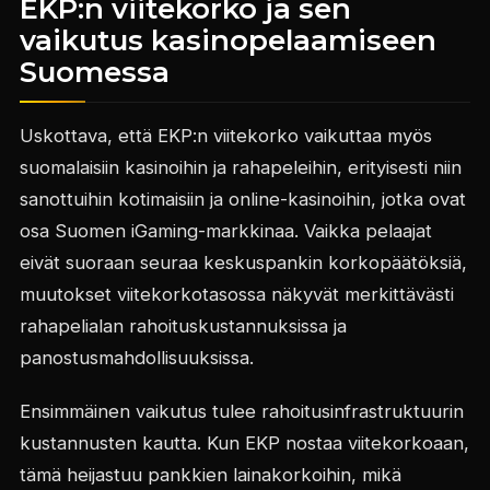
EKP:n viitekorko ja sen
vaikutus kasinopelaamiseen
Suomessa
Uskottava, että EKP:n viitekorko vaikuttaa myös
suomalaisiin kasinoihin ja rahapeleihin, erityisesti niin
sanottuihin kotimaisiin ja online-kasinoihin, jotka ovat
osa Suomen iGaming-markkinaa. Vaikka pelaajat
eivät suoraan seuraa keskuspankin korkopäätöksiä,
muutokset viitekorkotasossa näkyvät merkittävästi
rahapelialan rahoituskustannuksissa ja
panostusmahdollisuuksissa.
Ensimmäinen vaikutus tulee rahoitusinfrastruktuurin
kustannusten kautta. Kun EKP nostaa viitekorkoaan,
tämä heijastuu pankkien lainakorkoihin, mikä