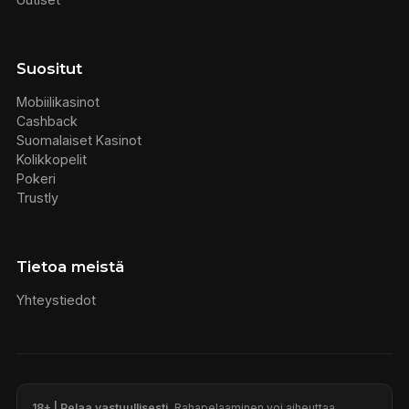
Suositut
Mobiilikasinot
Cashback
Suomalaiset Kasinot
Kolikkopelit
Pokeri
Trustly
Tietoa meistä
Yhteystiedot
18+ | Pelaa vastuullisesti.
Rahapelaaminen voi aiheuttaa