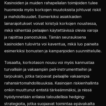
Kasinoiden ja muiden rahapelialan toimijoiden tulee
huomioida myös korkojen muutoksista johtuvat riskit
ja mahdollisuudet. Esimerkiksi asiakkaiden
lainarajoitukset voivat kiristyä korkojen noustessa,
mikä vähentää pelaajien käytettävissä olevia varoja
ja rajoittaa panostuksia. Tämän seurauksena
kasinoiden tulovirta voi kaventua, mikä luo paineita
esimerkiksi bonusten ja kampanjoiden suunnittelulle.
Toisaalta, korkotason nousu voi myös kannustaa
turvallisiin ja vakaampiin peli-instrumentteihin ja
tarjouksiin, jotka tarjoavat pelaajille vakaampia
rahansiirtomahdollisuuksia. Kasinojen riskienhallinta
onkin muuttunut entistä tärkeämmäksi, ja niissä
hyödynnetään erilaisia taloudellisia hedging-
strategioita, jotka suojaavat toimintaa epävakailta