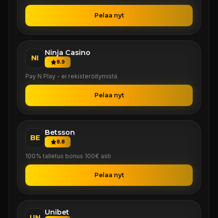
Pelaa nyt
Ninja Casino
NI
8.9
Pay N Play - ei rekisteröitymistä
Pelaa nyt
Betsson
BE
8.8
100% talletus bonus 100€ asti
Pelaa nyt
Unibet
UN