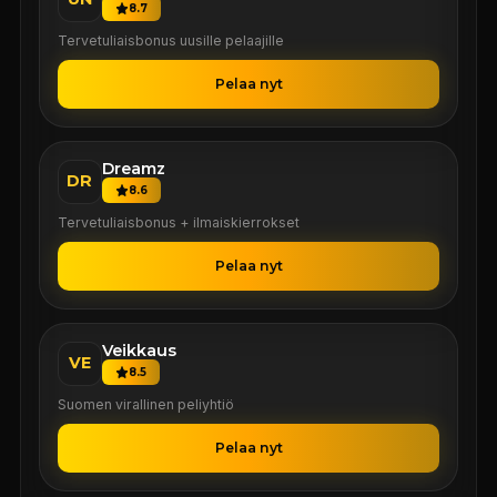
8.7
Tervetuliaisbonus uusille pelaajille
Pelaa nyt
Dreamz
DR
8.6
Tervetuliaisbonus + ilmaiskierrokset
Pelaa nyt
Veikkaus
VE
8.5
Suomen virallinen peliyhtiö
Pelaa nyt