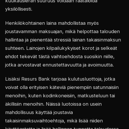
kuukausierän suuruus voidaan räätälöidä
yksilöllisesti.
Henkilökohtainen laina mahdollistaa myös
joustavamman maksuajan, mikä helpottaa talouden
hallintaa ja pienentää stressiä lainan takaisinmaksun
suhteen. Lainojen kilpailukykyiset korot ja selkeät
ehdot tekevät tästä vaihtoehdosta suosikin niille,
jotka arvostavat ennustettavuutta ja avoimuutta.
Lisäksi Resurs Bank tarjoaa kulutusluottoja, jotka
voivat olla erityisen käteviä pienempiin satunnaisiin
menoihin, kuten kodinkoneisiin, matkusteluun tai
äkillisiin menoihin. Näissä luotoissa on usein
mahdollisuus käyttää joustavia
takaisinmaksuvaihtoehtoja, mikä lisää niiden
käyttöastetta ja lisää hallinnan tunnetta taloudessa.