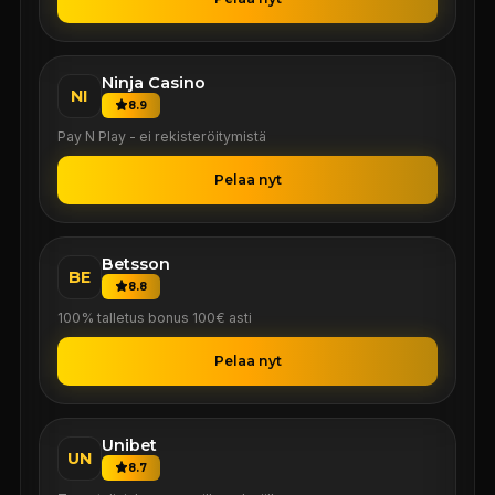
Ninja Casino
NI
8.9
Pay N Play - ei rekisteröitymistä
Pelaa nyt
Betsson
BE
8.8
100% talletus bonus 100€ asti
Pelaa nyt
Unibet
UN
8.7