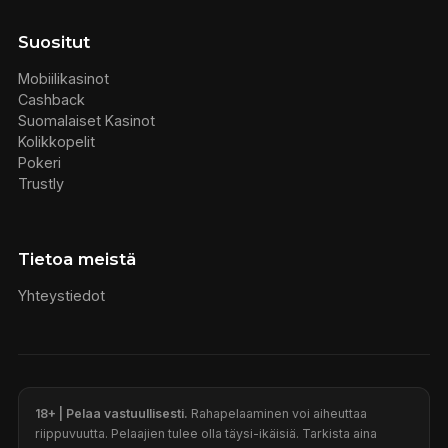
Suositut
Mobiilikasinot
Cashback
Suomalaiset Kasinot
Kolikkopelit
Pokeri
Trustly
Tietoa meistä
Yhteystiedot
18+ | Pelaa vastuullisesti.
Rahapelaaminen voi aiheuttaa
riippuvuutta. Pelaajien tulee olla täysi-ikäisiä. Tarkista aina