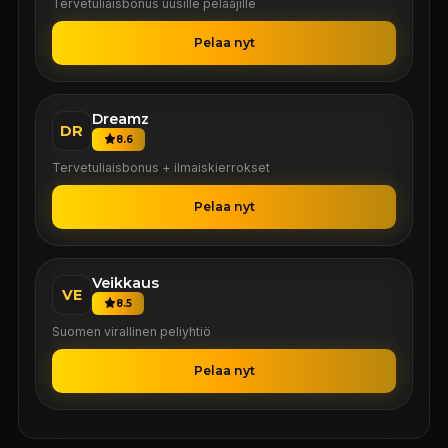
Tervetuliaisbonus uusille pelaajille
Pelaa nyt
Dreamz
DR
8.6
Tervetuliaisbonus + ilmaiskierrokset
Pelaa nyt
Veikkaus
VE
8.5
Suomen virallinen peliyhtiö
Pelaa nyt