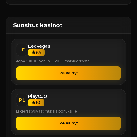
Suositut kasinot
LeoVegas
LE
9.4
Jopa 1000€ bonus + 200 ilmaiskierrosta
Pelaa nyt
PlayOJO
PL
9.3
Ei kierrätysvaatimuksia bonuksille
Pelaa nyt