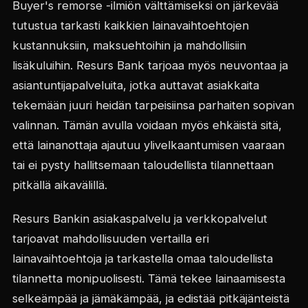
Buyer's remorse -ilmiön välttämiseksi on järkevää
tutustua tarkasti kaikkien lainavaihtoehtojen
kustannuksiin, maksuehtoihin ja mahdollisiin
lisäkuluihin. Resurs Bank tarjoaa myös neuvontaa ja
asiantuntijapalveluita, jotka auttavat asiakkaita
tekemään juuri heidän tarpeisiinsa parhaiten sopivan
valinnan. Tämän avulla voidaan myös ehkäistä sitä,
että lainanottaja ajautuu ylivelkaantumisen vaaraan
tai ei pysty hallitsemaan taloudellista tilannettaan
pitkällä aikavälillä.
Resurs Bankin asiakaspalvelu ja verkkopalvelut
tarjoavat mahdollisuuden vertailla eri
lainavaihtoehtoja ja tarkastella omaa taloudellista
tilannetta monipuolisesti. Tämä tekee lainaamisesta
selkeämpää ja jämäkämpää, ja edistää pitkäjänteistä