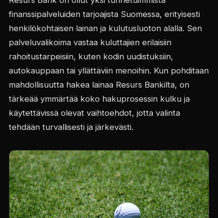
Resurs Bank on ollut yksi tunnetuimmista
finanssipalveluiden tarjoajista Suomessa, erityisesti
henkilökohtaisen lainan ja kulutusluoton alalla. Sen
palveluvalikoima vastaa kuluttajien erilaisiin
rahoitustarpeisiin, kuten kodin uudistuksiin,
autokauppaan tai yllättäviin menoihin. Kun pohditaan
mahdollisuutta hakea lainaa Resurs Bankilta, on
tärkeää ymmärtää koko hakuprosessin kulku ja
käytettävissä olevat vaihtoehdot, jotta valinta
tehdään turvallisesti ja järkevästi.