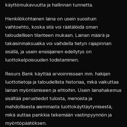
käyttömukavuutta ja hallinnan tunnetta.
Henkilökohtainen laina on usein suosituin
vaihtoehto, koska sitä voi räätälöidä oman
taloudellisen tilanteen mukaan. Lainan määrä ja
takaisinmaksuaika voi vaihdella tietyn rajapinnan
sisällä, ja usein ensisijainen edellytys on
luottokelpoisuuden todistaminen.
Resurs Bank käyttää arvioinnissaan mm. hakijan
luottotietoja ja taloudellista historiaa, mikä vaikuttaa
lainan myöntämiseen ja ehtoihin. Usein lainahakemus
sisältää perustiedot tulosta, menoista ja
mahdollisesta aiemmasta luottokäyttäytymisestä,
mikä auttaa pankkia tekemään vastinpyynnön ja
myöntöpäätöksen.