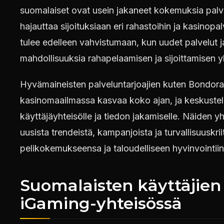
suomalaiset ovat usein jakaneet kokemuksia palve
hajauttaa sijoituksiaan eri rahastoihin ja kasinopa
tulee edelleen vahvistumaan, kun uudet palvelut j
mahdollisuuksia rahapelaamisen ja sijoittamisen yh
Hyvämaineisten palveluntarjoajien kuten Bondoran
kasinomaailmassa kasvaa koko ajan, ja keskustelu
käyttäjäyhteisölle ja tiedon jakamiselle. Näiden y
uusista trendeistä, kampanjoista ja turvallisuuskrii
pelikokemukseensa ja taloudelliseen hyvinvointiin
Suomalaisten käyttäjie
iGaming-yhteisössä