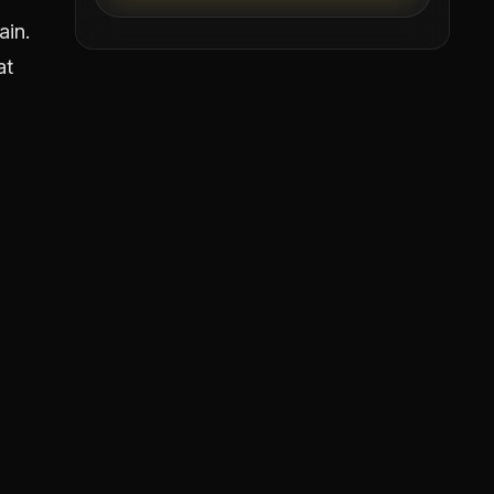
ain.
at