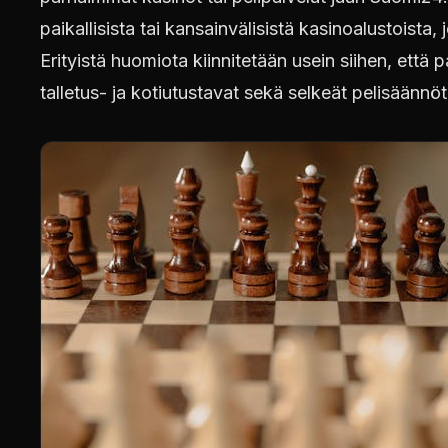
paikallisista tai kansainvälisistä kasinoalustoista, j
Erityistä huomiota kiinnitetään usein siihen, että
talletus- ja kotiutustavat sekä selkeät pelisäännöt 