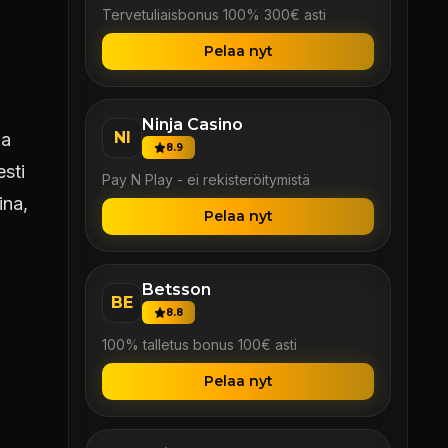
Tervetuliaisbonus 100% 300€ asti
Pelaa nyt
Ninja Casino
NI
ja
8.9
esti
Pay N Play - ei rekisteröitymistä
ina,
Pelaa nyt
.
Betsson
BE
8.8
100% talletus bonus 100€ asti
Pelaa nyt