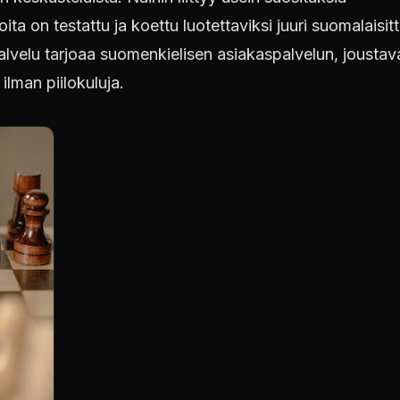
oita on testattu ja koettu luotettaviksi juuri suomalaisitt
 palvelu tarjoaa suomenkielisen asiakaspalvelun, joustav
ilman piilokuluja.