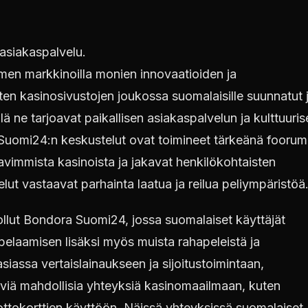
 asiakaspalvelu.
en markkinoilla monien innovaatioiden ja
ten kasinosivustojen joukossa suomalaisille suunnatut 
llä ne tarjoavat paikallisen asiakaspalvelun ja kulttuuris
Suomi24:n keskustelut ovat toimineet tärkeänä foorum
avimmista kasinoista ja jakavat henkilökohtaisten
lut vastaavat parhainta laatua ja reilua peliympäristöä
llut Bondora Suomi24, jossa suomalaiset käyttäjät
pelaamisen lisäksi myös muista rahapeleistä ja
siassa vertaislainaukseen ja sijoitustoimintaan,
ttyviä mahdollisia yhteyksiä kasinomaailmaan, kuten
uottokorttien käyttöön. Näissä yhteyksissä suomalaiset