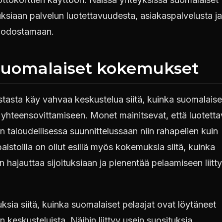
uksiaan palvelun luotettavuudesta, asiakaspalvelusta ja
 muodostamaan.
a suomalaiset kokemukset
asta käy vahvaa keskustelua siitä, kuinka suomalaise
n yhteensovittamiseen. Monet mainitsevat, että luotetta
n taloudellisessa suunnittelussaan niin rahapelien kuin
alstoilla on ollut esillä myös kokemuksia siitä, kuinka
hajauttaa sijoituksiaan ja pienentää pelaamiseen liitty
sia siitä, kuinka suomalaiset pelaajat ovat löytäneet
 keskusteluista. Näihin liittyy usein suosituksia