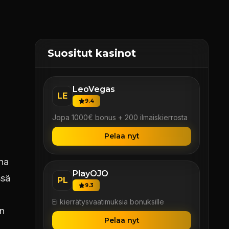
Suositut kasinot
LeoVegas
LE
9.4
Jopa 1000€ bonus + 200 ilmaiskierrosta
Pelaa nyt
ana
PlayOJO
ssä
PL
9.3
Ei kierrätysvaatimuksia bonuksille
en
Pelaa nyt