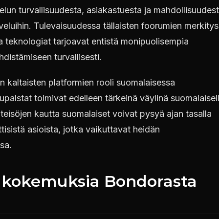
lun turvallisuudesta, asiakastuesta ja mahdollisuudes
lveluihin. Tulevaisuudessa tällaisten foorumien merkitys
a teknologiat tarjoavat entistä monipuolisempia
distämiseen turvallisesti.
 kaltaisten platformien rooli suomalaisessa
palstat toimivat edelleen tärkeinä väylinä suomalaisel
hteisöjen kautta suomalaiset voivat pysyä ajan tasalla
ttisistä asioista, jotka vaikuttavat heidän
sa.
n kokemuksia Bondorasta