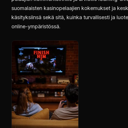
suomalaisten kasinopelaajien kokemukset ja kesk
käsityksiinsä sekä sitä, kuinka turvallisesti ja lu
online-ympäristössä.