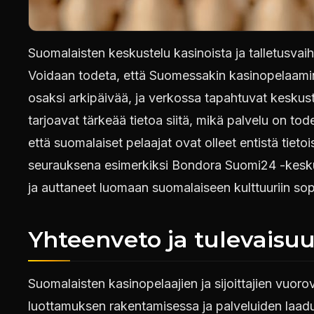
Suomalaisten keskustelu kasinoista ja talletusvai
Voidaan todeta, että Suomessakin kasinopelaamin
osaksi arkipäivää, ja verkossa tapahtuvat keskus
tarjoavat tärkeää tietoa siitä, mikä palvelu on tod
että suomalaiset pelaajat ovat olleet entistä tietoi
seurauksena esimerkiksi Bondora Suomi24 -keskuste
ja auttaneet luomaan suomalaiseen kulttuuriin sopi
Yhteenveto ja tulevais
Suomalaisten kasinopelaajien ja sijoittajien vuo
luottamuksen rakentamisessa ja palveluiden laad