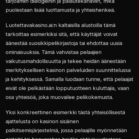
tarjoamiin dialogeihin ja palautekanaviin, mikä
puolestaan lisää luottamusta ja yhteishenkeä.
Luotettavakasino.ai:n kaltaisilla alustoilla tämä
tarkoittaa esimerkiksi sitä, että käyttäjät voivat
äänestää suosikkipelikirjastoja tai ehdottaa uusia
ominaisuuksia. Tämä vahvistaa pelaajien
vaikutusmahdollisuutta ja tekee heidän äänestään
merkityksellisen kasinon palveluiden suunnittelussa
ja kehityksessä. Samalla luodaan tunne, että pelaajat
eivät ole pelkästään lopputuotteen kuluttajia, vaan
osa yhteisöä, joka muovailee pelikokemusta.
Yksi konkreettinen esimerkki tästä yhteisöllisestä
ajattelusta on kasinon sisäinen
palkitsemisjärjestelmä, jossa pelaajille myönnetään