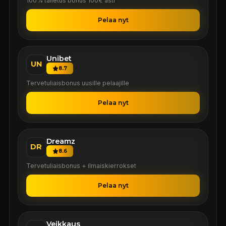
100% talletus bonus 100€ asti
Pelaa nyt
Unibet
UN
8.7
Tervetuliaisbonus uusille pelaajille
Pelaa nyt
Dreamz
DR
8.6
Tervetuliaisbonus + ilmaiskierrokset
Pelaa nyt
Veikkaus