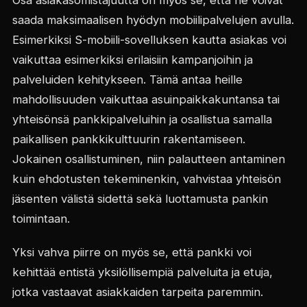
Osa asiakasomistajuutta on myös se, että he voivat
saada maksimaalisen hyödyn mobiilipalvelujen avulla.
Esimerkiksi S-mobiili-sovelluksen kautta asiakas voi
vaikuttaa esimerkiksi erilaisiin kampanjoihin ja
palveluiden kehitykseen. Tämä antaa heille
mahdollisuuden vaikuttaa asuinpaikkakuntansa tai
yhteisönsä pankkipalveluihin ja osallistua samalla
paikallisen pankkikulttuurin rakentamiseen.
Jokainen osallistuminen, niin palautteen antaminen
kuin ehdotusten tekeminenkin, vahvistaa yhteisön
jäsenten välistä sidettä sekä luottamusta pankin
toimintaan.
Yksi vahva piirre on myös se, että pankki voi
kehittää entistä yksilöllisempiä palveluita ja etuja,
jotka vastaavat asiakkaiden tarpeita paremmin.