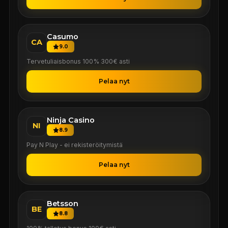
Casumo
CA
9.0
Tervetuliaisbonus 100% 300€ asti
Pelaa nyt
Ninja Casino
NI
8.9
Pay N Play - ei rekisteröitymistä
Pelaa nyt
Betsson
BE
8.8