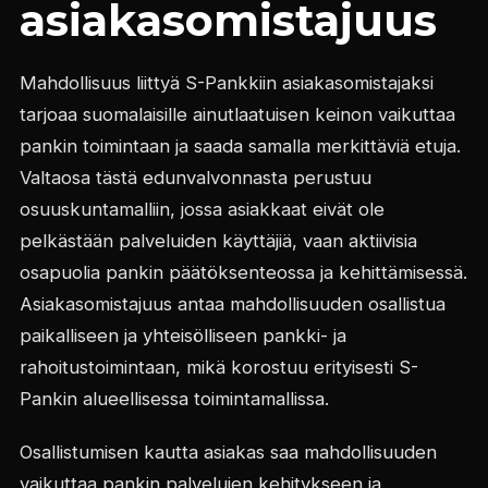
asiakasomistajuus
Mahdollisuus liittyä S-Pankkiin asiakasomistajaksi
tarjoaa suomalaisille ainutlaatuisen keinon vaikuttaa
pankin toimintaan ja saada samalla merkittäviä etuja.
Valtaosa tästä edunvalvonnasta perustuu
osuuskuntamalliin, jossa asiakkaat eivät ole
pelkästään palveluiden käyttäjiä, vaan aktiivisia
osapuolia pankin päätöksenteossa ja kehittämisessä.
Asiakasomistajuus antaa mahdollisuuden osallistua
paikalliseen ja yhteisölliseen pankki- ja
rahoitustoimintaan, mikä korostuu erityisesti S-
Pankin alueellisessa toimintamallissa.
Osallistumisen kautta asiakas saa mahdollisuuden
vaikuttaa pankin palvelujen kehitykseen ja