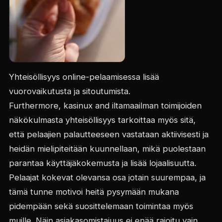
Yhteisöllisyys online-pelaamisessa lisää
vuorovaikutusta ja sitoutumista.
Furthermore, kasinux and iltamaailman toimijoiden
näkökulmasta yhteisöllisyys tarkoittaa myös sitä,
että pelaajien palautteeseen vastataan aktiivisesti ja
heidän mielipiteitään kuunnellaan, mikä puolestaan
parantaa käyttäjäkokemusta ja lisää lojaalisuutta.
Pelaajat kokevat olevansa osa jotain suurempaa, ja
tämä tunne motivoi heitä pysymään mukana
pidempään sekä suosittelemaan toimintaa myös
muille. Näin asiakasomistajuus ei enää rajoitu vain