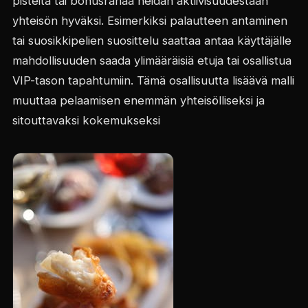
pisteitä tai bonusrahaa heidän aktiivisuudestaan
yhteisön hyväksi. Esimerkiksi palautteen antaminen
tai suosikkipelien suosittelu saattaa antaa käyttäjälle
mahdollisuuden saada ylimääräisiä etuja tai osallistua
VIP-tason tapahtumiin. Tämä osallisuutta lisäävä malli
muuttaa pelaamisen enemmän yhteisölliseksi ja
sitouttavaksi kokemukseksi