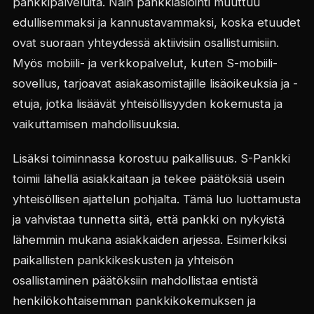
pankkipalveluita. Näin pankkiasiointi muuttuu
edullisemmaksi ja kannustavammaksi, koska etuudet
ovat suoraan yhteydessä aktiivisiin osallistumisiin.
Myös mobiili- ja verkkopalvelut, kuten S-mobiili-
sovellus, tarjoavat asiakasomistajille lisäoikeuksia ja -
etuja, jotka lisäävät yhteisöllisyyden kokemusta ja
vaikuttamisen mahdollisuuksia.
Lisäksi toiminnassa korostuu paikallisuus. S-Pankki
toimii lähellä asiakkaitaan ja tekee päätöksiä usein
yhteisöllisen ajattelun pohjalta. Tämä luo luottamusta
ja vahvistaa tunnetta siitä, että pankki on nykyistä
lähemmin mukana asiakkaiden arjessa. Esimerkiksi
paikallisten pankkikeskusten ja yhteisön
osallistaminen päätöksiin mahdollistaa entistä
henkilökohtaisemman pankkikokemuksen ja