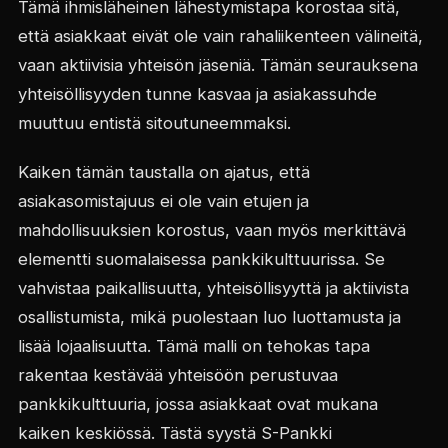
Tämä ihmisläheinen lähestymistapa korostaa sitä,
että asiakkaat eivät ole vain rahaliikenteen välineitä,
vaan aktiivisia yhteisön jäseniä. Tämän seurauksena
yhteisöllisyyden tunne kasvaa ja asiakassuhde
muuttuu entistä sitoutuneemmaksi.
Kaiken tämän taustalla on ajatus, että
asiakasomistajuus ei ole vain etujen ja
mahdollisuuksien korostus, vaan myös merkittävä
elementti suomalaisessa pankkikulttuurissa. Se
vahvistaa paikallisuutta, yhteisöllisyyttä ja aktiivista
osallistumista, mikä puolestaan luo luottamusta ja
lisää lojaalisuutta. Tämä malli on tehokas tapa
rakentaa kestävää yhteisöön perustuvaa
pankkikulttuuria, jossa asiakkaat ovat mukana
kaiken keskiössä. Tästä syystä S-Pankki