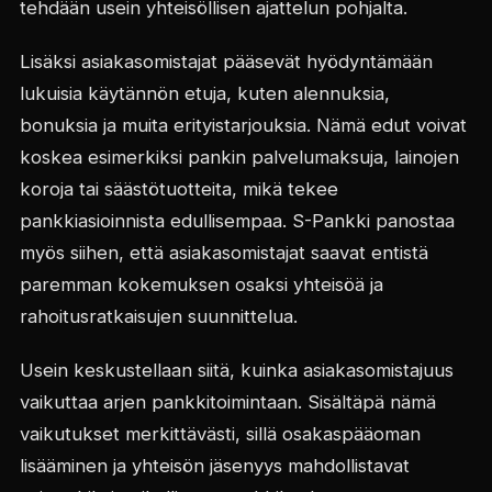
tehdään usein yhteisöllisen ajattelun pohjalta.
Lisäksi asiakasomistajat pääsevät hyödyntämään
lukuisia käytännön etuja, kuten alennuksia,
bonuksia ja muita erityistarjouksia. Nämä edut voivat
koskea esimerkiksi pankin palvelumaksuja, lainojen
koroja tai säästötuotteita, mikä tekee
pankkiasioinnista edullisempaa. S-Pankki panostaa
myös siihen, että asiakasomistajat saavat entistä
paremman kokemuksen osaksi yhteisöä ja
rahoitusratkaisujen suunnittelua.
Usein keskustellaan siitä, kuinka asiakasomistajuus
vaikuttaa arjen pankkitoimintaan. Sisältäpä nämä
vaikutukset merkittävästi, sillä osakaspääoman
lisääminen ja yhteisön jäsenyys mahdollistavat