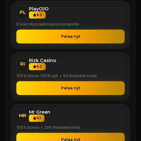
PlayOJO
PL
9.3
Ei kierrätysvaatimuksia bonuksille
Pelaa nyt
Rizk Casino
RI
9.2
100% bonus 200€ asti + 50 ilmaiskierrosta
Pelaa nyt
Mr Green
MR
9.1
100% bonus + 200 ilmaiskierrosta
Pelaa nyt