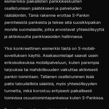
esimerkiksi paikallisten pankkikeskusten
osallistumisen päätökseen ja palveluiden
räätälöintiin. Tämä rakenne erottaa S-Pankin
perinteisistä pankeista ja tekee siitä suosikkipaikan
monille suomalaisille, jotka arvostavat yhteisöllisyyttä
ja aktiivisuutta pankkiasioiden hallinnassa.
Yksi konkreettinen esimerkki tästä on S-mobiili-
sovelluksen käyttö. Asiakasomistajat saavat usein
erikoisoikeuksia mobiilipalveluun, kuten parempia
tarjouksia tai mahdollisuuden vaikuttaa aktiivisesti
pankin toimintaan. Tällainen osallistuminen lisää
paitsi taloudellista säästöä, myös yhteisöllisyyden
tunnetta, mikä korostuu erityisesti paikallisesti
toimivissa osuustoimintapankeissa kuten S-Pankissa.