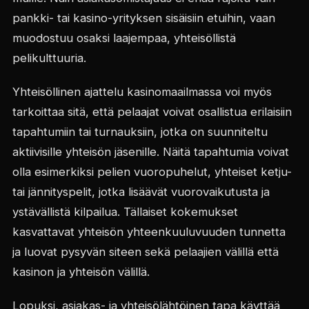
pankki- tai kasino-yrityksen sisäisiin etuihin, vaan
muodostuu osaksi laajempaa, yhteisöllistä
pelikulttuuria.
Yhteisöllinen ajattelu kasinomaailmassa voi myös
tarkoittaa sitä, että pelaajat voivat osallistua erilaisiin
tapahtumiin tai turnauksiin, jotka on suunniteltu
aktiivisille yhteisön jäsenille. Näitä tapahtumia voivat
olla esimerkiksi pelien vuoropuhelut, yhteiset ketju-
tai jännityspelit, jotka lisäävät vuorovaikutusta ja
ystävällistä kilpailua. Tällaiset kokemukset
kasvattavat yhteisön yhteenkuuluvuuden tunnetta
ja luovat pysyvän siteen sekä pelaajien välillä että
kasinon ja yhteisön välillä.
Lopuksi, asiakas- ja yhteisölähtöinen tapa käyttää