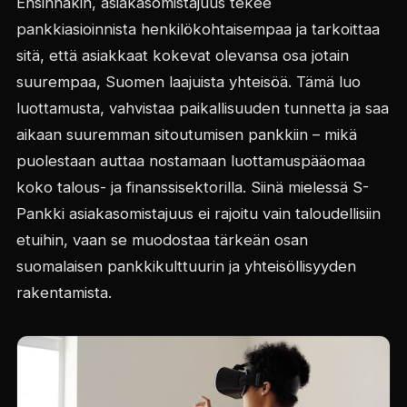
Ensinnäkin, asiakasomistajuus tekee
pankkiasioinnista henkilökohtaisempaa ja tarkoittaa
sitä, että asiakkaat kokevat olevansa osa jotain
suurempaa, Suomen laajuista yhteisöä. Tämä luo
luottamusta, vahvistaa paikallisuuden tunnetta ja saa
aikaan suuremman sitoutumisen pankkiin – mikä
puolestaan auttaa nostamaan luottamuspääomaa
koko talous- ja finanssisektorilla. Siinä mielessä S-
Pankki asiakasomistajuus ei rajoitu vain taloudellisiin
etuihin, vaan se muodostaa tärkeän osan
suomalaisen pankkikulttuurin ja yhteisöllisyyden
rakentamista.