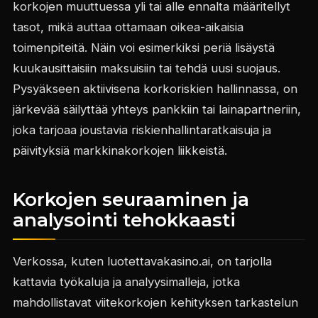
korkojen muuttuessa yli tai alle ennalta määritellyt
tasot, mikä auttaa ottamaan oikea-aikaisia
toimenpiteitä. Näin voi esimerkiksi periä lisäystä
kuukausittaisiin maksuisiin tai tehdä uusi suojaus.
Pysyäkseen aktiivisena korkoriskien hallinnassa, on
järkevää säilyttää yhteys pankkiin tai lainapartneriin,
joka tarjoaa joustavia riskienhallintaratkaisuja ja
päivityksiä markkinakorkojen liikkeistä.
Korkojen seuraaminen ja
analysointi tehokkaasti
Verkossa, kuten luotettavakasino.ai, on tarjolla
kattavia työkaluja ja analyysimalleja, jotka
mahdollistavat viitekorkojen kehityksen tarkastelun