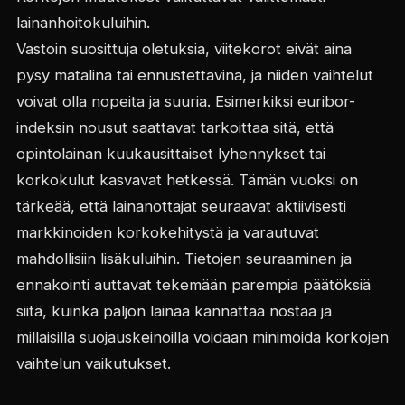
lainanhoitokuluihin.
Vastoin suosittuja oletuksia, viitekorot eivät aina
pysy matalina tai ennustettavina, ja niiden vaihtelut
voivat olla nopeita ja suuria. Esimerkiksi euribor-
indeksin nousut saattavat tarkoittaa sitä, että
opintolainan kuukausittaiset lyhennykset tai
korkokulut kasvavat hetkessä. Tämän vuoksi on
tärkeää, että lainanottajat seuraavat aktiivisesti
markkinoiden korkokehitystä ja varautuvat
mahdollisiin lisäkuluihin. Tietojen seuraaminen ja
ennakointi auttavat tekemään parempia päätöksiä
siitä, kuinka paljon lainaa kannattaa nostaa ja
millaisilla suojauskeinoilla voidaan minimoida korkojen
vaihtelun vaikutukset.