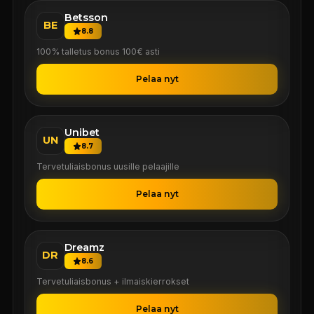
Betsson
BE
8.8
100% talletus bonus 100€ asti
Pelaa nyt
Unibet
UN
8.7
Tervetuliaisbonus uusille pelaajille
Pelaa nyt
Dreamz
DR
8.6
Tervetuliaisbonus + ilmaiskierrokset
Pelaa nyt