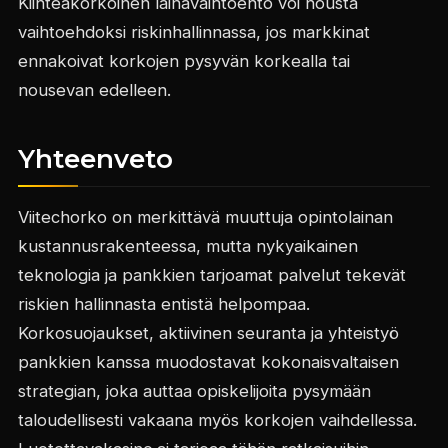
Kiinteäkorkoinen lainavaihtoehto voi nousta
vaihtoehdoksi riskinhallinnassa, jos markkinat
ennakoivat korkojen pysyvän korkealla tai
nousevan edelleen.
Yhteenveto
Viitechorko on merkittävä muuttuja opintolainan
kustannusrakenteessa, mutta nykyaikainen
teknologia ja pankkien tarjoamat palvelut tekevät
riskien hallinnasta entistä helpompaa.
Korkosuojaukset, aktiivinen seuranta ja yhteistyö
pankkien kanssa muodostavat kokonaisvaltaisen
strategian, joka auttaa opiskelijoita pysymään
taloudellisesti vakaana myös korkojen vaihdellessa.