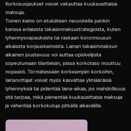
Korkosuojaukset voivat vakauttaa kuukausittaisia
maksuja.
Toinen keino on etukäteen neuvotella pankin
kanssa erilaisista takaisinmaksustrategioista, kuten
lyhennysvapauksista tai raskaan koronnousun
aikaisista korjauskeinoista. Lainan takaisinmaksun
aikainen joustavuus voi auttaa opiskelijoita
sopeutumaan tilanteisiin, joissa korkotaso muuttuu
nopeasti. Törmätessään korkeampiin korkoihin,
lainanottajat voivat myös kasvattaa ylimääräisiä
lyhennyksiä tai pidentää laina-aikaa, jos mahdollisuus
sitä tarjoaa, mikä pienentää kuukausittaisia maksuja
ja vähentää korkokuluja pitkällä aikavälillä.