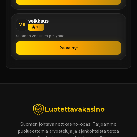
Veikkaus
VE
8.5
Suomen virallinen peliyhtiö
Pelaa nyt
Luotettavakasino
Suomen johtava nettikasino-opas. Tarjoamme
puolueettomia arvosteluja ja ajankohtaista tietoa