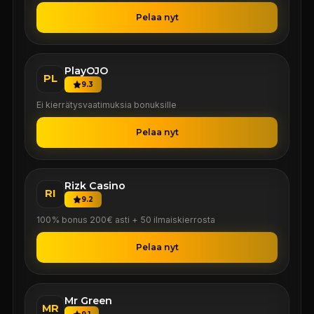
Pelaa nyt
PlayOJO
PL
9.3
Ei kierrätysvaatimuksia bonuksille
Pelaa nyt
Rizk Casino
RI
9.2
100% bonus 200€ asti + 50 ilmaiskierrosta
Pelaa nyt
Mr Green
MR