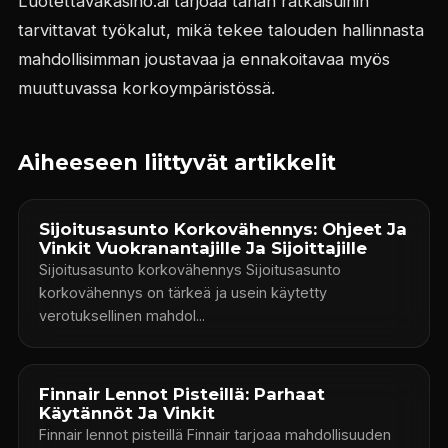
Luotettavakasino.ai tarjoaa tähän ratkaisuihin
tarvittavat työkalut, mikä tekee talouden hallinnasta
mahdollisimman joustavaa ja ennakoitavaa myös
muuttuvassa korkoympäristössä.
Aiheeseen liittyvät artikkelit
Sijoitusasunto Korkovähennys: Ohjeet Ja
Vinkit Vuokranantajille Ja Sijoittajille
Sijoitusasunto korkovähennys Sijoitusasunto
korkovähennys on tärkeä ja usein käytetty
verotuksellinen mahdol...
Finnair Lennot Pisteillä: Parhaat
Käytännöt Ja Vinkit
Finnair lennot pisteillä Finnair tarjoaa mahdollisuuden