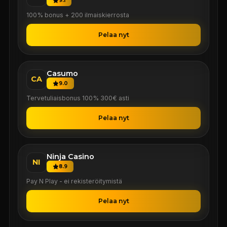
9.1
100% bonus + 200 ilmaiskierrosta
Pelaa nyt
Casumo
CA
9.0
Tervetuliaisbonus 100% 300€ asti
Pelaa nyt
Ninja Casino
NI
8.9
Pay N Play - ei rekisteröitymistä
Pelaa nyt