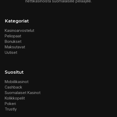
nettikasinoista suomalaisille pelaajille.
Kategoriat
Kasinoarvostelut
Peliopaat
Bonukset
Maksutavat
Uutiset
Suositut
Mobiilikasinot
Cashback
Suomalaiset Kasinot
Kolikkopelit
Pokeri
Trustly