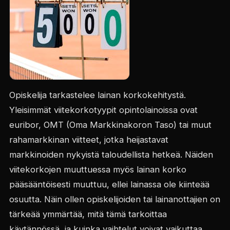
Opiskelija tarkastelee lainan korkokehitystä.
Yleisimmät viitekorkotyypit opintolainoissa ovat
euribor, OMT (Oma Markkinakoron Taso) tai muut
rahamarkkinan viitteet, jotka heijastavat
markkinoiden nykyistä taloudellista hetkeä. Näiden
viitekorkojen muuttuessa myös lainan korko
pääsääntöisesti muuttuu, ellei lainassa ole kiinteää
osuutta. Näin ollen opiskelijoiden tai lainanottajien on
tärkeää ymmärtää, mitä tämä tarkoittaa
käytännössä, ja kuinka vaihtelut voivat vaikuttaa