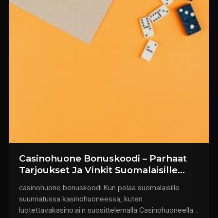
Casinohuone Bonuskoodi – Parhaat
Tarjoukset Ja Vinkit Suomalaisille
Pelaajille
casinohuone bonuskoodi Kun pelaa suomalaisille
suunnatussa kasinohuoneessa, kuten
luotettavakasino.ai:n suosittelemalla Casinohuoneella,