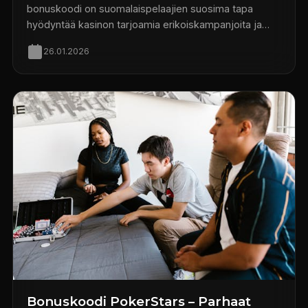
bonuskoodi on suomalaispelaajien suosima tapa
hyödyntää kasinon tarjoamia erikoiskampanjoita ja
lisäämään ...
26.01.2026
Bonuskoodi PokerStars – Parhaat