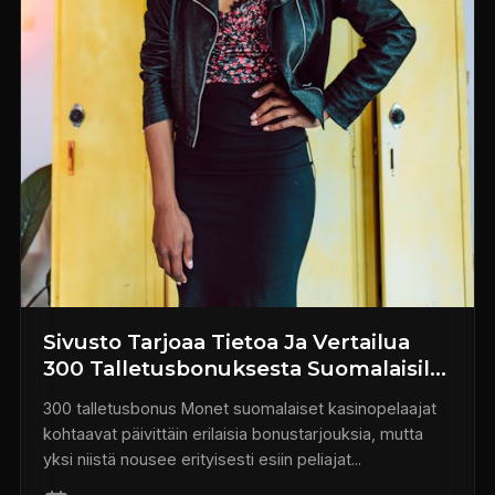
Sivusto Tarjoaa Tietoa Ja Vertailua
300 Talletusbonuksesta Suomalaisille
Kasinopelaajille
300 talletusbonus Monet suomalaiset kasinopelaajat
kohtaavat päivittäin erilaisia bonustarjouksia, mutta
yksi niistä nousee erityisesti esiin peliajat...