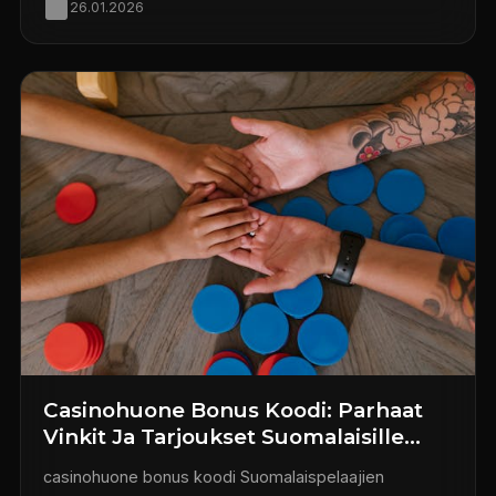
26.01.2026
Casinohuone Bonus Koodi: Parhaat
Vinkit Ja Tarjoukset Suomalaisille
Pelaajille
casinohuone bonus koodi Suomalaispelaajien