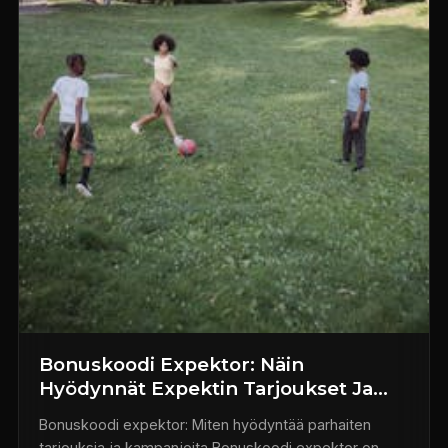
Bonuskoodi Expektor: Näin
Hyödynnät Expektin Tarjoukset Ja
Ilmaiskierrokset
Bonuskoodi expektor: Miten hyödyntää parhaiten
tarjouksia ja kampanjoita Bonuskoodi expektor on