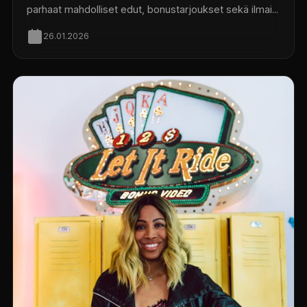
parhaat mahdolliset edut, bonustarjoukset sekä ilmai...
26.01.2026