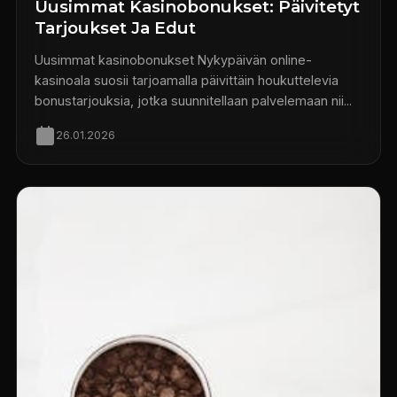
Uusimmat Kasinobonukset: Päivitetyt
Tarjoukset Ja Edut
Uusimmat kasinobonukset Nykypäivän online-
kasinoala suosii tarjoamalla päivittäin houkuttelevia
bonustarjouksia, jotka suunnitellaan palvelemaan nii...
26.01.2026