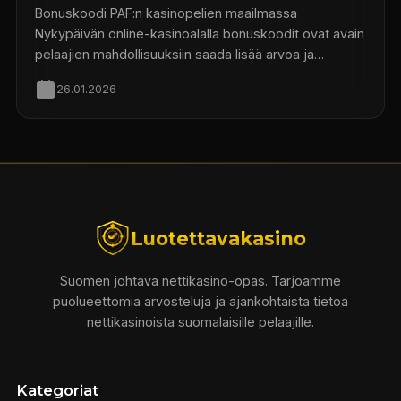
Bonuskoodi PAF:n kasinopelien maailmassa
Nykypäivän online-kasinoalalla bonuskoodit ovat avain
pelaajien mahdollisuuksiin saada lisää arvoa ja
paremp...
26.01.2026
Luotettavakasino
Suomen johtava nettikasino-opas. Tarjoamme
puolueettomia arvosteluja ja ajankohtaista tietoa
nettikasinoista suomalaisille pelaajille.
Kategoriat