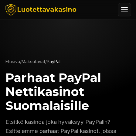
Luotettavakasino
Etusivu
/
Maksutavat
/
PayPal
Parhaat PayPal
Nettikasinot
Suomalaisille
Etsitkö kasinoa joka hyväksyy PayPalin?
Esittelemme parhaat PayPal kasinot, joissa